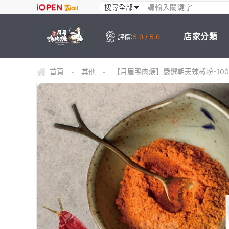
店家分類
評價:
5.0 / 5.0
首頁
其他
【月眉鴨肉焿】嚴選朝天辣椒粉-100
-
-