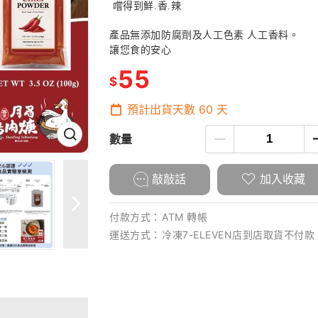
嚐得到鮮.香.辣
產品無添加防腐劑及人工色素 人工香料。
讓您食的安心
55
$
預計出貨天數
60
天
數量
敲敲話
加入收藏
付款方式：
ATM 轉帳
運送方式：
冷凍7-ELEVEN店到店取貨不付款