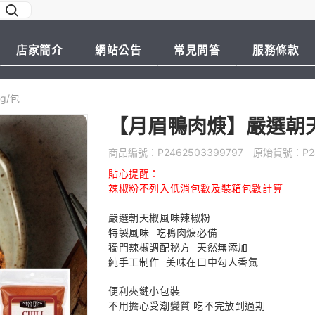
店家簡介
網站公告
常見問答
服務條款
g/包
【月眉鴨肉焿】嚴選朝天辣
商品編號：
P2462503399797
原始貨號：
P2
貼心提醒：
辣椒粉不列入低消包數及裝箱包數計算
嚴選朝天椒風味辣椒粉
特製風味 吃鴨肉焿必備
獨門辣椒調配秘方 天然無添加
純手工制作 美味在口中勾人香氣
便利夾鏈小包裝
不用擔心受潮變質 吃不完放到過期