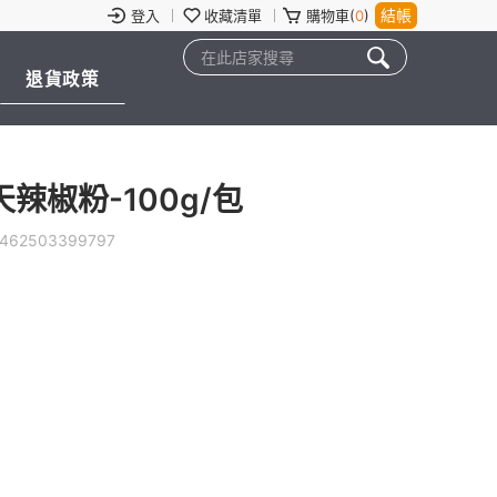
結帳
登入
收藏清單
購物車(
0
)
退貨政策
椒粉-100g/包
462503399797