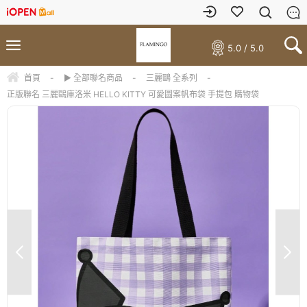
5.0 / 5.0
首頁
-
▶ 全部聯名商品
-
三麗鷗 全系列
-
正版聯名 三麗鷗庫洛米 HELLO KITTY 可愛圖案帆布袋 手提包 購物袋