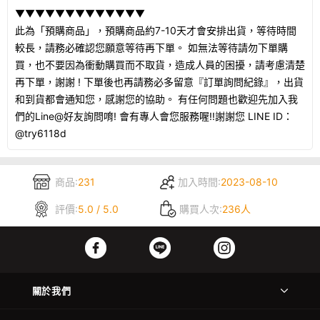
▼▼▼▼▼▼▼▼▼▼▼▼▼
此為「預購商品」，預購商品約7-10天才會安排出貨，等待時間
較長，請務必確認您願意等待再下單。 如無法等待請勿下單購
買，也不要因為衝動購買而不取貨，造成人員的困擾，請考慮清楚
再下單，謝謝 ! 下單後也再請務必多留意『訂單詢問紀錄』，出貨
和到貨都會通知您，感謝您的協助。 有任何問題也歡迎先加入我
們的Line@好友詢問唷! 會有專人會您服務喔!!謝謝您 LINE ID：
@try6118d
商品:
231
加入時間:
2023-08-10
評價:
5.0 / 5.0
購買人次:
236人
關於我們