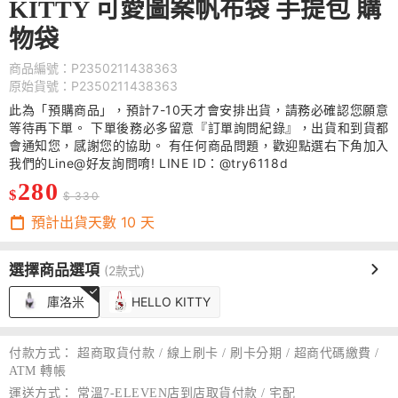
KITTY 可愛圖案帆布袋 手提包 購
物袋
商品編號：P2350211438363
原始貨號：P2350211438363
此為「預購商品」，預計7-10天才會安排出貨，請務必確認您願意
等待再下單。 下單後務必多留意『訂單詢問紀錄』，出貨和到貨都
會通知您，感謝您的協助。 有任何商品問題，歡迎點選右下角加入
我們的Line@好友詢問唷! LINE ID：@try6118d
280
$
$ 330
預計出貨天數
10
天
選擇商品選項
(2款式)
庫洛米
HELLO KITTY
付款方式：
超商取貨付款 / 線上刷卡 / 刷卡分期 / 超商代碼繳費 /
ATM 轉帳
運送方式：
常溫7-ELEVEN店到店取貨付款 / 宅配