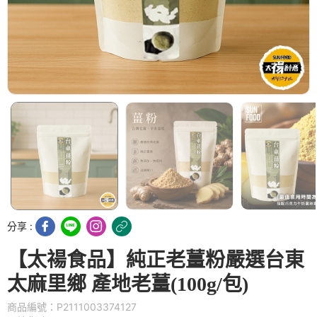
分享 :
【太禓食品】純正老薑粉嚴選台東
太麻里鄉 產地老薑(100g/包)
商品編號：P2111003374127