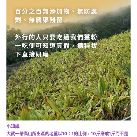
小知識:
大武一帶高山所出產的老薑以10：1的比例，10斤磨成1斤而不是