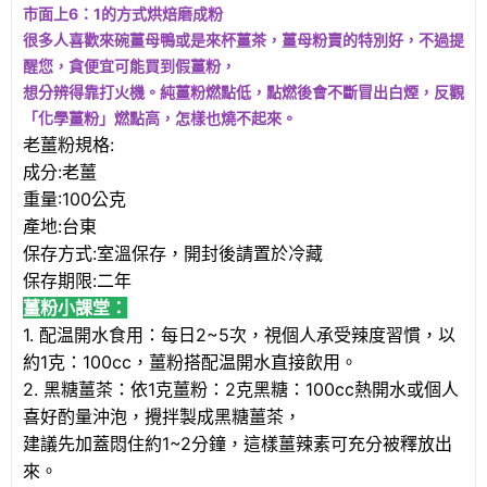
市面上6：1的方式烘焙磨成粉
很多人喜歡來碗薑母鴨或是來杯薑茶，薑母粉賣的特別好，不過提
醒您，貪便宜可能買到假薑粉，
想分辨得靠打火機。純薑粉燃點低，點燃後會不斷冒出白煙，反觀
「化學薑粉」燃點高，怎樣也燒不起來。
老薑粉規格:
成分:老薑
重量:100公克
產地:台東
保存方式:室溫保存，開封後請置於冷藏
保存期限:二年
薑粉小課堂：
1. 配温開水食用：每日2~5次，視個人承受辣度習慣，以
約1克：100cc，薑粉搭配温開水直接飲用。
2. 黑糖薑茶：依1克薑粉：2克黑糖：100cc熱開水或個人
喜好酌量沖泡，攪拌製成黑糖薑茶，
建議先加蓋悶住約1~2分鐘，這樣薑辣素可充分被釋放出
來。