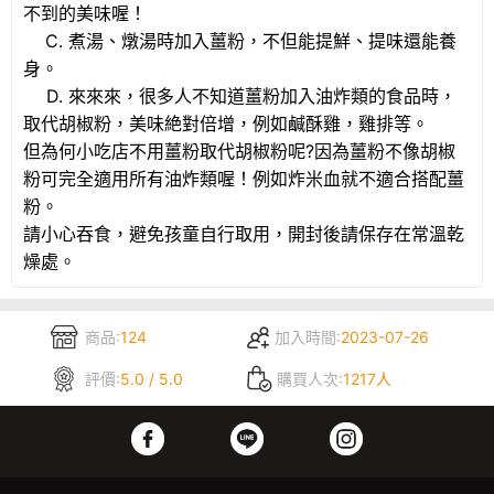
不到的美味喔！
C. 煮湯、燉湯時加入薑粉，不但能提鮮、提味還能養
身。
D. 來來來，很多人不知道薑粉加入油炸類的食品時，
取代胡椒粉，美味絶對倍增，例如鹹酥雞，雞排等。
但為何小吃店不用薑粉取代胡椒粉呢?因為薑粉不像胡椒
粉可完全適用所有油炸類喔！例如炸米血就不適合搭配薑
粉。
請小心吞食，避免孩童自行取用，開封後請保存在常溫乾
燥處。
商品:
124
加入時間:
2023-07-26
評價:
5.0 / 5.0
購買人次:
1217人