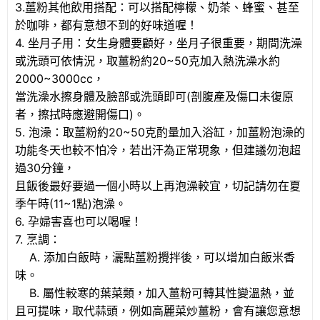
3.薑粉其他飲用搭配：可以搭配檸檬、奶茶、蜂蜜、甚至
於咖啡，都有意想不到的好味道喔！
4. 坐月子用：女生身體要顧好，坐月子很重要，期間洗澡
或洗頭可依情況，取薑粉約20~50克加入熱洗澡水約
2000~3000cc，
當洗澡水擦身體及臉部或洗頭即可(剖腹產及傷口未復原
者，擦拭時應避開傷口)。
5. 泡澡：取薑粉約20~50克酌量加入浴缸，加薑粉泡澡的
功能冬天也較不怕冷，若出汗為正常現象，但建議勿泡超
過30分鐘，
且飯後最好要過一個小時以上再泡澡較宜，切記請勿在夏
季午時(11~1點)泡澡。
6. 孕婦害喜也可以喝喔！
7. 烹調：
A. 添加白飯時，灑點薑粉攪拌後，可以增加白飯米香
味。
B. 屬性較寒的葉菜類，加入薑粉可轉其性變溫熱，並
且可提味，取代蒜頭，例如高麗菜炒薑粉，會有讓您意想