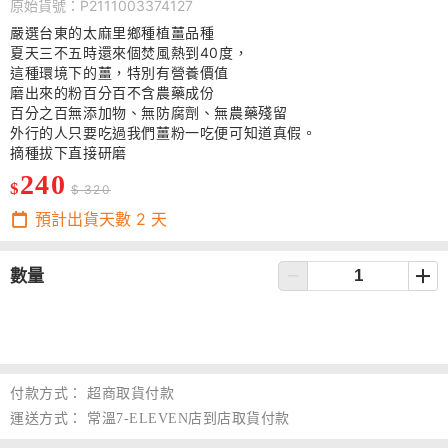
原始貨號：P2111003374127
嚴選台東的太麻里鄉種植薑品種
夏天三不五時還來個焚風熱到40度，
這種環境下的薑，特別有營養價值
磨出來的粉百分百不含農藥成份
百分之百無添加物、無防腐劑、無農藥殘留
外行的人只要吃過我們薑粉一吃便可知道真假。
摘種拔下直接研磨
240
$
$ 320
預計出貨天數
2
天
數量
付款方式：
超商取貨付款
運送方式：
常溫7-ELEVEN店到店取貨付款