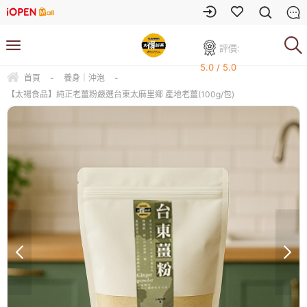
評價:
5.0 / 5.0
首頁
-
養身｜沖泡
-
【太禓食品】純正老薑粉嚴選台東太麻里鄉 產地老薑(100g/包)