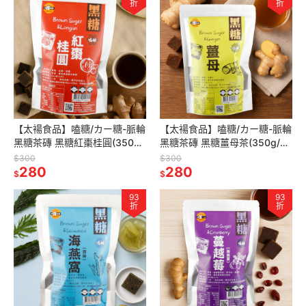
折
折
【太禓食品】嗑糖/カー糖-脈輪
【太禓食品】嗑糖/カー糖-脈輪
黑糖茶磚 黑糖紅棗桂圓(350g/
黑糖茶磚 黑糖薑母茶(350g/
包)
包)
$300
$300
280
280
$
$
93
93
折
折