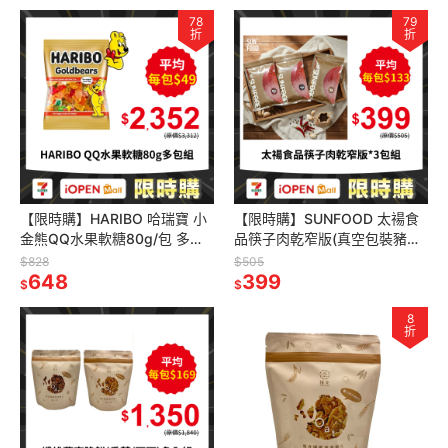
78
79
折
折
【限時購】HARIBO 哈瑞寶 小
【限時購】SUNFOOD 太禓食
金熊QQ水果軟糖80g/包 多包
品筷子肉乾窄版(真空包裝豬肉
組
乾)120g/包
$828
$505
648
399
$
$
8
折