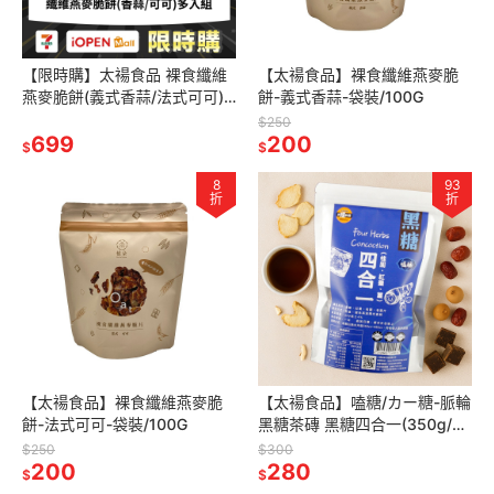
【限時購】太禓食品 裸食纖維
【太禓食品】裸食纖維燕麥脆
燕麥脆餅(義式香蒜/法式可可)
餅-義式香蒜-袋裝/100G
多入組
$250
699
200
$
$
8
93
折
折
【太禓食品】裸食纖維燕麥脆
【太禓食品】嗑糖/カー糖-脈輪
餅-法式可可-袋裝/100G
黑糖茶磚 黑糖四合一(350g/
包)
$250
$300
200
280
$
$