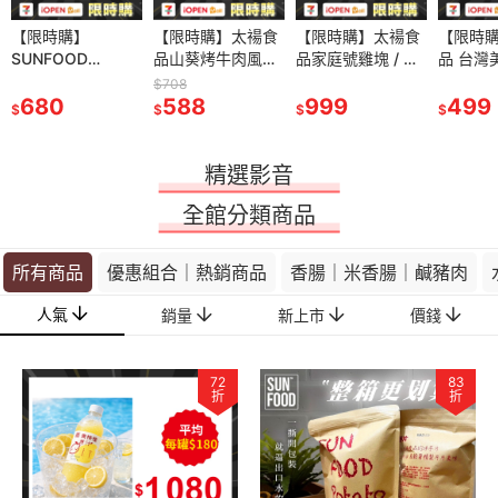
購】
【限時購】
【限時購】太禓食
【限時購】太禓食
【限時購】太禓食
【限時購】太禓食
【限時購】太禓食
【限時
OD
SUNFOOD
品山葵烤牛肉風味
品山葵烤牛肉風味
品家庭號雞塊 / 唐
品家庭號雞塊 / 唐
品 台灣美濃純手工
品 台灣
版 台灣蛋
LUCKY版 台灣蛋
洋芋片/芥末蛋黃醬
洋芋片/芥末蛋黃醬
揚炸雞 / 韓式大叔
揚炸雞 / 韓式大叔
製作油蔥酥多罐組
製作油
$708
$708
)
黃酥(6入)
680
牛肉風味洋芋片
588
牛肉風味洋芋片
588
去骨炸雞(口味任
999
去骨炸雞(口味任
999
499
499
$
$
$
$
$
$
$
yamayoshi WASA
yamayoshi WASA
選)3入組
選)3入組
BEEF
BEEF
精選影音
全館分類商品
所有商品
優惠組合｜熱銷商品
香腸｜米香腸｜鹹豬肉
人氣
銷量
新上市
價錢
72
83
折
折