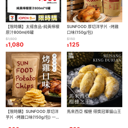
【限時購】太禓食品-純黃檸檬
SUNFOOD 厚切洋芋片 -烤雞
原汁800ml/6罐
口味(150g/包)
$1,500
$150
1,080
125
$
$
【限時購】SUNFOOD 厚切洋
馬來西亞 榴槤 得獎冠軍貓山王
芋片 -烤雞口味(150g/包) 一單
限8包 超過8包請拆單