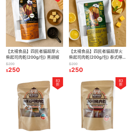
【太禓食品】四民者貓超厚火
【太禓食品】四民者貓超厚火
柴起司肉乾(200g/包) 黑胡椒
柴起司肉乾(200g/包) 泰式檸
檬
$299
$299
250
250
$
$
83
83
折
折