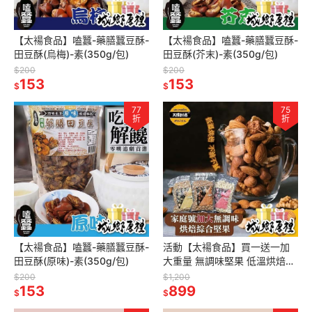
【太禓食品】嗑蠶-藥膳蠶豆酥-
【太禓食品】嗑蠶-藥膳蠶豆酥-
田豆酥(烏梅)-素(350g/包)
田豆酥(芥末)-素(350g/包)
$200
$200
153
153
$
$
77
75
折
折
【太禓食品】嗑蠶-藥膳蠶豆酥-
活動【太禓食品】買一送一加
田豆酥(原味)-素(350g/包)
大重量 無調味堅果 低溫烘焙綜
合堅果任選 (600g)/2包組
$200
$1,200
153
899
$
$