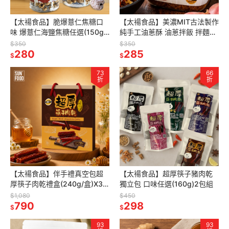
【太禓食品】脆爆薏仁焦糖口
【太禓食品】美濃MIT古法製作
味 爆薏仁海鹽焦糖任選(150g/
純手工油蔥酥 油蔥拌飯 拌麵油
罐)
蔥醬(300g/罐)
$350
$350
280
285
$
$
73
66
折
折
【太禓食品】伴手禮真空包超
【太禓食品】超厚筷子豬肉乾
厚筷子肉乾禮盒(240g/盒)X3
獨立包 口味任選(160g)2包組
盒組
$1,080
$450
790
298
$
$
93
93