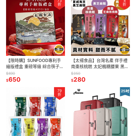
73
8
折
折
【限時購】SUNFOOD專利手
【太禓食品】台灣名產 伴手禮
繪版禮盒 重磅等級 綜合筷子肉
南棗核桃糕 太妃楓糖腰果 黑芝
乾/綜合水果肉乾/金幣肉乾
麻糕 黑芝麻糕夏威夷豆 南棗核
$890
$350
(450G盒)
650
桃黑芝麻糕
280
$
$
79
折