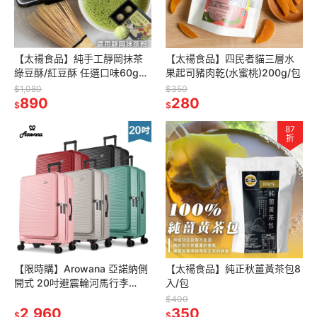
【太禓食品】純手工靜岡抹茶
【太禓食品】四民者貓三層水
綠豆酥/紅豆酥 任選口味60gx6
果起司豬肉乾(水蜜桃)200g/包
入/盒_2盒組 附提袋
$1,080
$350
890
280
$
$
87
折
【限時購】Arowana 亞諾納側
【太禓食品】純正秋薑黃茶包8
開式 20吋避震輪河馬行李
入/包
箱/PC旅行箱
$400
2,960
350
$
$