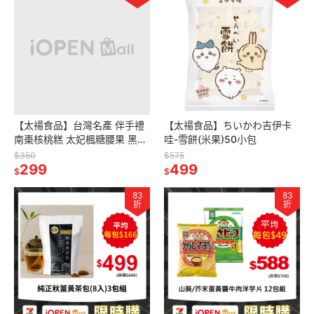
【太禓食品】台灣名產 伴手禮
【太禓食品】ちいかわ吉伊卡
南棗核桃糕 太妃楓糖腰果 黑芝
哇-雪餅(米果)50小包
麻糕 黑芝麻糕夏威夷豆 南棗核
$350
$575
桃黑芝麻160G/包
299
499
$
$
83
83
折
折