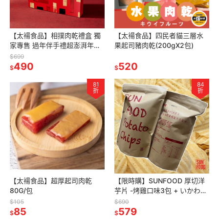
【太禓食品】相撲肉乾禮盒 獨
【太禓食品】四民者貓三層水
家專售 過年伴手禮超澎湃年節
果起司豬肉乾(200gX2包)
肉乾 多種口味規格選擇
$699
490
520
$
$
81
84
折
折
【太禓食品】超厚起司肉乾
【限時購】SUNFOOD 厚切洋
80G/包
芋片 -烤雞口味3包 + いかわ吉
伊卡哇-雪餅米果3包
$105
$690
85
579
$
$