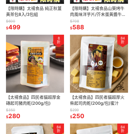
【限時購】太禓食品 純正秋薑
【限時購】太禓食品山葵烤牛
黃茶包8入/3包組
肉風味洋芋片/芥末蛋黃醬牛肉
風味洋芋片yamayoshi WASA
$600
$708
499
BEEF
588
$
$
8
84
折
折
【太禓食品】四民者貓超厚金
【太禓食品】四民者貓超厚火
磚起司豬肉乾(200g/包)
柴起司肉乾(200g/包)蜜汁
$350
$299
280
250
$
$
84
84
折
折