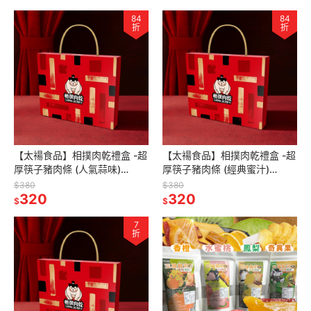
84
84
折
折
【太禓食品】相撲肉乾禮盒 -超
【太禓食品】相撲肉乾禮盒 -超
厚筷子豬肉條 (人氣蒜味)
厚筷子豬肉條 (經典蜜汁)
270g/盒
270g/盒
$380
$380
320
320
$
$
7
折