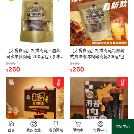
【太禓食品】相撲肉乾三層起
【太禓食品】相撲肉乾特級韓
司水果豬肉乾 200g/包 (原味起
式風味部隊鍋豬肉乾200g/包
司)
$300
$300
250
250
$
$
9
88
折
折
賣家中心
首頁
我的收藏
我的通知
購物車
會員中心