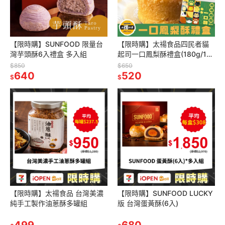
【限時購】SUNFOOD 限量台
【限時購】太禓食品四民者貓
灣芋頭酥6入禮盒 多入組
起司一口鳳梨酥禮盒(180g/12
入)
$850
$650
640
520
$
$
【限時購】太禓食品 台灣美濃
【限時購】SUNFOOD LUCKY
純手工製作油蔥酥多罐組
版 台灣蛋黃酥(6入)