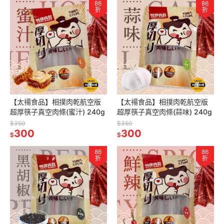
86
86
折
折
【太禓食品】相撲肉乾航空版
【太禓食品】相撲肉乾航空版
超厚筷子真空肉條(蜜汁) 240g
超厚筷子真空肉條(蒜味) 240g
$350
$350
300
300
$
$
86
86
折
折