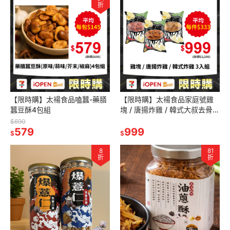
折
【限時購】太禓食品嗑蠶-藥膳
【限時購】太禓食品家庭號雞
蠶豆酥4包組
塊 / 唐揚炸雞 / 韓式大叔去骨炸
雞(口味任選)3入組
$690
579
999
$
$
8
81
折
折