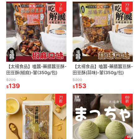
7
77
折
折
【太禓食品】嗑蠶-藥膳蠶豆酥-
【太禓食品】嗑蠶-藥膳蠶豆酥-
田豆酥(椒麻)-葷(350g/包)
田豆酥(蒜味)-葷(350g/包)
$200
$200
139
153
$
$
71
69
折
折