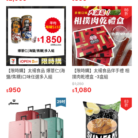
86
折
【限時購】太禓食品 爆薏仁(海
【限時購】太禓食品伴手禮 相
鹽/焦糖)口味任選多入組
撲肉乾禮盒 -3盒組
$1,250
950
1,080
$
$
83
折