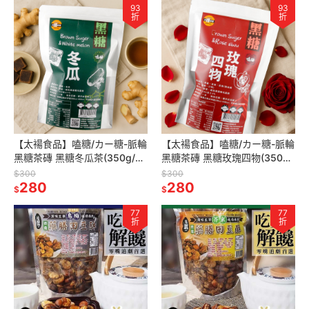
93
93
折
折
【太禓食品】嗑糖/カー糖-脈輪
【太禓食品】嗑糖/カー糖-脈輪
黑糖茶磚 黑糖冬瓜茶(350g/
黑糖茶磚 黑糖玫瑰四物(350g/
包)
包)
$300
$300
280
280
$
$
77
77
折
折