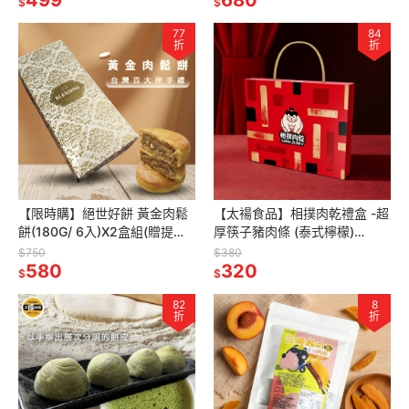
499
680
$
$
77
84
折
折
【限時購】絕世好餅 黃金肉鬆
【太禓食品】相撲肉乾禮盒 -超
餅(180G/ 6入)X2盒組(贈提袋
厚筷子豬肉條 (泰式檸檬)
1PCS)
270g/盒
$750
$380
580
320
$
$
82
8
折
折