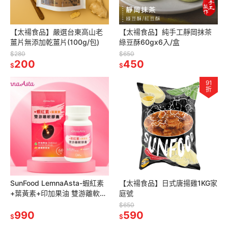
【太禓食品】嚴選台東高山老
【太禓食品】純手工靜岡抹茶
薑片無添加乾薑片(100g/包)
綠豆酥60gx6入/盒
$280
$650
200
450
$
$
91
折
SunFood LemnaAsta-蝦紅素
【太禓食品】日式唐揚雞1KG家
+葉黃素+印加果油 雙游離軟膠
庭號
囊 60粒/瓶
$650
990
590
$
$