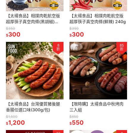
【太禓食品】相撲肉乾航空版
【太禓食品】相撲肉乾航空版
超厚筷子真空肉條(黑胡椒)
超厚筷子真空肉條(鮮辣) 240g
240g
$350
$350
300
300
$
$
8
85
折
折
【太禓食品】台灣優質豬後腿
【限時購】太禓食品中秋烤肉
香腸任選口味(300g/包)
三入組
$1,500
$650
1,200
550
$
$