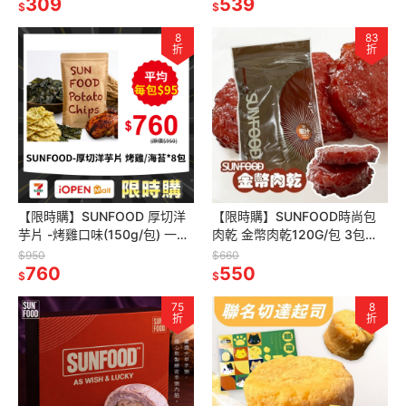
309
539
$
$
8
83
折
折
【限時購】SUNFOOD 厚切洋
【限時購】SUNFOOD時尚包
芋片 -烤雞口味(150g/包) 一單
肉乾 金幣肉乾120G/包 3包
限8包 超過8包請拆單
組/6包組
$950
$660
760
550
$
$
75
8
折
折