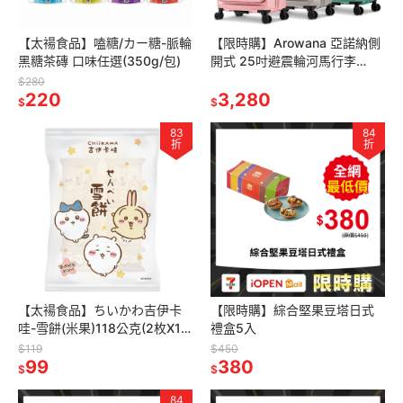
【太禓食品】嗑糖/カー糖-脈輪
【限時購】Arowana 亞諾納側
黑糖茶磚 口味任選(350g/包)
開式 25吋避震輪河馬行李
箱/PC旅行箱
$280
220
3,280
$
$
83
84
折
折
【太禓食品】ちいかわ吉伊卡
【限時購】綜合堅果豆塔日式
哇-雪餅(米果)118公克(2枚X10
禮盒5入
袋)/包
$119
$450
99
380
$
$
84