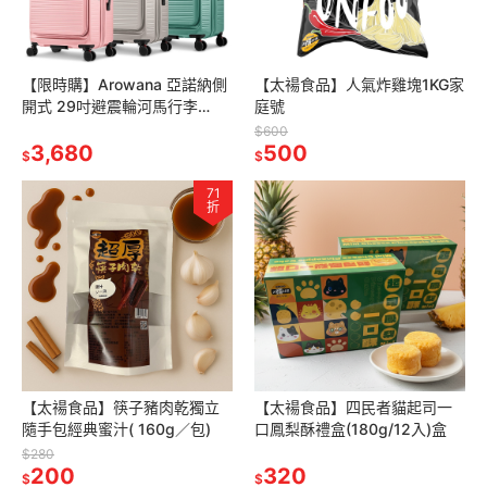
【限時購】Arowana 亞諾納側
【太禓食品】人氣炸雞塊1KG家
開式 29吋避震輪河馬行李
庭號
箱/PC旅行箱
$600
3,680
500
$
$
71
折
【太禓食品】筷子豬肉乾獨立
【太禓食品】四民者貓起司一
隨手包經典蜜汁( 160g／包)
口鳳梨酥禮盒(180g/12入)盒
$280
200
320
$
$