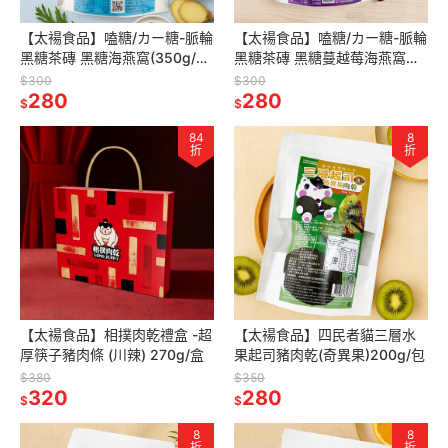
【太禓食品】嗑糖/カー糖-脈輪
【太禓食品】嗑糖/カー糖-脈輪
黑糖茶磚 黑糖海燕窩(350g/
黑糖茶磚 黑糖蔓越莓海燕窩
包)
(350g/包)
$300
$300
280
280
$
$
84
8
折
折
【太禓食品】相撲肉乾禮盒 -超
【太禓食品】四民者貓三層水
厚筷子豬肉條 (川辣) 270g/盒
果起司豬肉乾(奇異果)200g/包
$380
$350
320
280
$
$
8
8
折
折