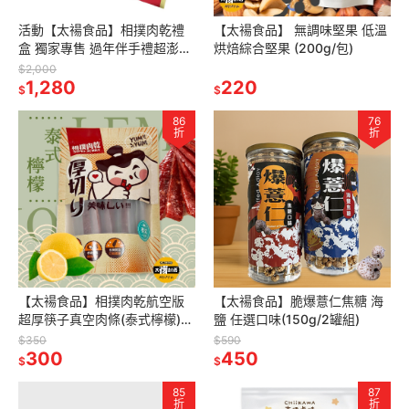
活動【太禓食品】相撲肉乾禮
【太禓食品】 無調味堅果 低溫
盒 獨家專售 過年伴手禮超澎湃
烘焙綜合堅果 (200g/包)
大組 年節肉乾 多種口味規格選
$2,000
擇 (4盒組)
1,280
220
$
$
86
76
折
折
【太禓食品】相撲肉乾航空版
【太禓食品】脆爆薏仁焦糖 海
超厚筷子真空肉條(泰式檸檬)
鹽 任選口味(150g/2罐組)
240g
$350
$590
300
450
$
$
85
87
折
折