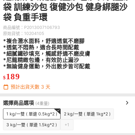
袋 訓練沙包 復健沙包 健身綁腿沙
袋 負重手環
商品編號：P2013007106793
原始貨號：10204105
*複合潛水面料，舒適透氣不磨腳
*透氣不悶熱，適合長時間配戴
*細膩鐵砂填充，觸感舒適不磨皮膚
*尼龍精緻包邊，有效防止漏沙
*無論健身運動，外出散步皆可配戴
189
$
預計出貨天數
3
天
選擇商品選項
(4重量)
1 kg/一雙 ( 單邊 0.5kg*2 )
2 kg/一雙 ( 單邊 1kg*2 )
3 kg/一雙 ( 單邊 1.5kg*2 )
+1