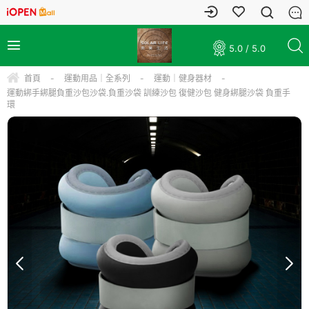
5.0 / 5.0
首頁
-
運動用品｜全系列
-
運動｜健身器材
-
運動綁手綁腿負重沙包沙袋.負重沙袋 訓練沙包 復健沙包 健身綁腿沙袋 負重手
環