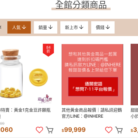
全館分類商品
序
人氣
銷量
新上市
價錢
84
折
時特賣：黃金1克金豆許願瓶
其他黃金商品報價｜請私訊迎鶴
甜
量
官方LINE：@INHERE
小於
999
,060
99,999
3
$
$