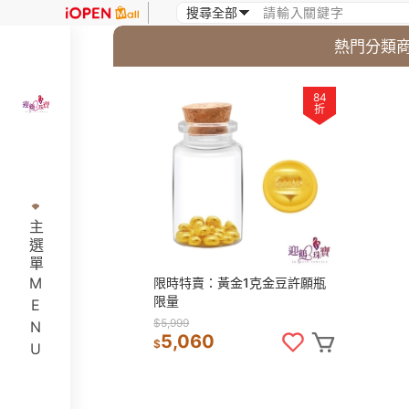
熱門分類
84
折
主選單MENU
限時特賣：黃金1克金豆許願瓶
限量
$5,999
5,060
$