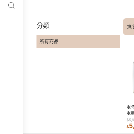
分類
排
所有商品
限
限
$5,
5
$