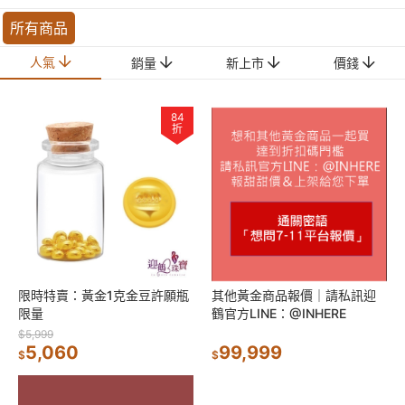
所有商品
人氣
銷量
新上市
價錢
84
折
限時特賣：黃金1克金豆許願瓶
其他黃金商品報價｜請私訊迎
限量
鶴官方LINE：@INHERE
$5,999
5,060
99,999
$
$