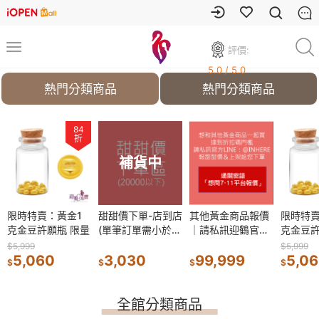
評價:
5.0 / 5.0
熱門分類商品
熱門分類商品
84
84
折
折
補貨中
補貨中
金商品報價
限時特賣：黃金1
限時特賣：黃金1
甜甜價下單-店到店
甜甜價下單-店到店
其他黃金商品報價
其他黃金商品報價
限時特賣
訊迎鶴官方
克金豆許願瓶 限量
克金豆許願瓶 限量
(單筆訂單需小於
(單筆訂單需小於
｜請私訊迎鶴官方
｜請私訊迎鶴官方
克金豆許
INHERE
20000)
20000)
LINE：@INHERE
LINE：@INHERE
$5,999
$5,999
$5,999
999
5,060
5,060
3,030
3,030
99,999
99,999
5,0
$
$
$
$
$
$
$
全館分類商品