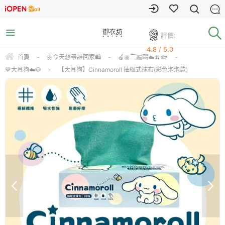
評價:
4.8 / 5.0
首頁
-
🌼今天想帶誰回家🛍️
-
🍎🎀三麗鷗☁️🍌🐟
-
💙大耳狗☁️🐶
-
【大耳狗】Cinnamoroll 抽取式抹布(彩色泡泡款)