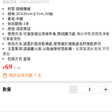
原始貨號：P1811205337372
材質:超細纖維
規格:20X20cm士1cm,20抽
產地:中國
保存期限:3年
用途:清潔擦拭
使用方法:可直接或沾濕抹布後,擦拭臟污處,
再以中性洗劑洗淨後
可重複使用
保存方法:請置於陰涼乾燥處,使用後於通風處自然風乾即可
注意事項:請遠離火源,以免破壞材質結構。
以常溫清水洗淨,不可
漂白
包装方式:盒装
69
$
$ 89
預計出貨天數
7
天
數量