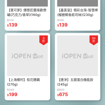
【寶可夢】爆漿匠醬捲歡樂
【鑫富皇】精彩台灣-智慧棒
罐(巧克力/香草)(160g)
(榴槤椰香起司味)(230g)
$170
$199
139
139
$
$
8
84
折
折
【上海鄉村】桂花糖藕
【連淨】五膳蛋白機能飲
(270g)
(245g)
$249
$800
199
675
$
$