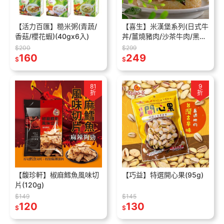
【活力百匯】糙米粥(青蔬/
【喜生】米漢堡系列(日式牛
香菇/櫻花蝦)(40gx6入)
丼/薑燒豬肉/沙茶牛肉/黑胡
椒豬肉/三杯雞/什錦鮮蔬)
$200
$299
160
(160gx3入/盒)
249
$
$
81
9
折
折
【馥珍軒】椒麻鱈魚風味切
【巧益】特選開心果(95g)
片(120g)
$149
$145
120
130
$
$