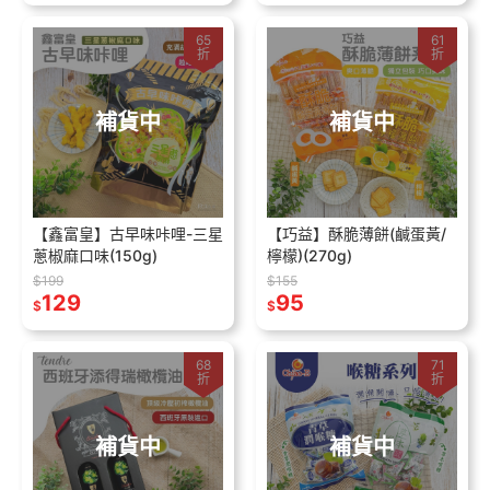
65
61
折
折
補貨中
補貨中
【鑫富皇】古早味咔哩-三星
【巧益】酥脆薄餅(鹹蛋黃/
蔥椒麻口味(150g)
檸檬)(270g)
$199
$155
129
95
$
$
68
71
折
折
補貨中
補貨中