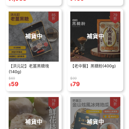
85
79
折
折
補貨中
補貨中
【洪元記】老薑黑糖塊
【老中醫】黑糖粉(400g)
(140g)
$69
$99
59
79
$
$
78
76
折
折
補貨中
補貨中