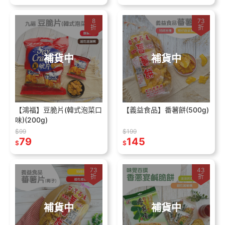
8
73
折
折
補貨中
補貨中
【鴻福】豆脆片(韓式泡菜口
【義益食品】番薯餅(500g)
味)(200g)
$99
$199
79
145
$
$
73
43
折
折
補貨中
補貨中