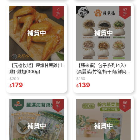
9
87
折
折
補貨中
補貨中
【元榆牧場】煙燻甘蔗雞(土
【蘇來福】包子系列(4入)
雞)-雞翅(300g)
(高麗菜/竹筍/梅干肉/鮮肉/
雪裡紅/黑芝麻)
$200
$160
179
139
$
$
56
86
折
折
補貨中
補貨中