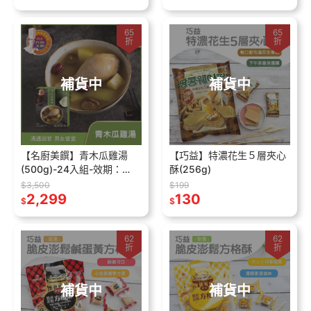
65
65
折
折
補貨中
補貨中
【名廚美饌】青木瓜雞湯
【巧益】特濃花生５層夾心
(500g)-24入組-效期：
酥(256g)
2024/11/08
$3,500
$199
2,299
130
$
$
62
62
折
折
補貨中
補貨中