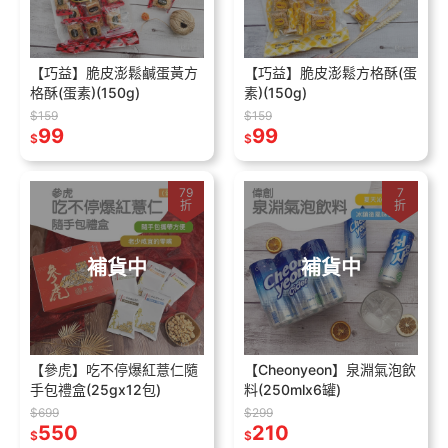
【巧益】脆皮澎鬆鹹蛋黃方
【巧益】脆皮澎鬆方格酥(蛋
格酥(蛋素)(150g)
素)(150g)
$159
$159
99
99
$
$
79
7
折
折
補貨中
補貨中
【參虎】吃不停爆紅薏仁隨
【Cheonyeon】泉淵氣泡飲
手包禮盒(25gx12包)
料(250mlx6罐)
$699
$299
550
210
$
$