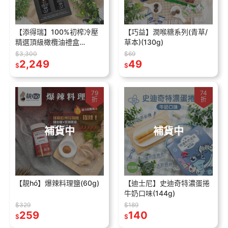
【添得瑞】100%初榨冷壓
【巧益】潤喉糖系列(青草/
精選頂級橄欖油禮盒
草本)(130g)
(500mlx2入)
$3,300
$69
2,249
49
$
$
79
74
折
折
補貨中
補貨中
【靚hó】爆辣料理鹽(60g)
【迪士尼】史迪奇特濃蛋捲
牛奶口味(144g)
$329
$189
259
140
$
$