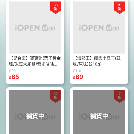
86
81
折
折
【兒食樂】寶寶粥(栗子黃金
【海龍王】瘋樂小豆丁(蒜
雞/米豆大尾鱸/紫米咕咕雞)
味/原味)(210g)
(150g)
$99
$110
85
89
$
$
82
7
折
折
補貨中
補貨中