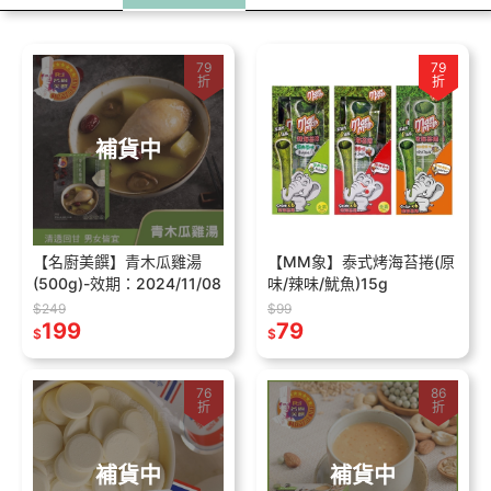
79
79
折
折
補貨中
【名廚美饌】青木瓜雞湯
【MM象】泰式烤海苔捲(原
(500g)-效期：2024/11/08
味/辣味/魷魚)15g
$249
$99
199
79
$
$
76
86
折
折
補貨中
補貨中