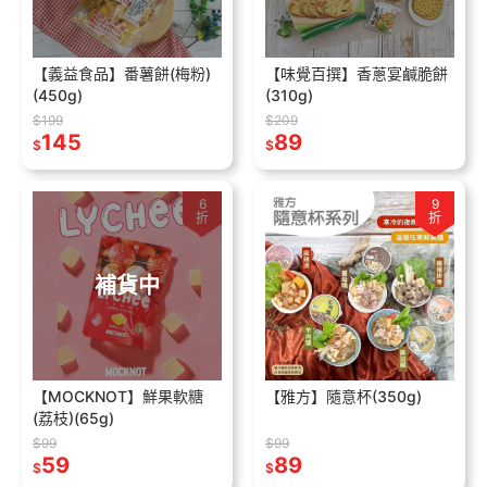
【義益食品】番薯餅(梅粉)
【味覺百撰】香蔥宴鹹脆餅
(450g)
(310g)
$199
$209
145
89
$
$
6
9
折
折
補貨中
【MOCKNOT】鮮果軟糖
【雅方】隨意杯(350g)
(荔枝)(65g)
$99
$99
59
89
$
$