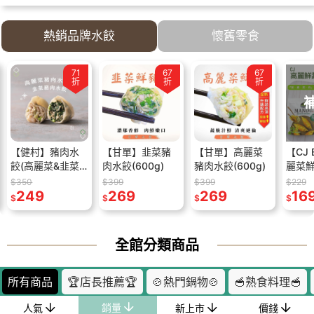
熱銷品牌水餃
懷舊零食
53
71
64
67
68
67
59
折
折
折
折
折
折
折
補貨中
秒】金
【健村】豬肉水
【美分美秒】拉
【甘單】韭菜豬
【巧益】土生財
【甘單】高麗菜
【MOCKNOT】
【CJ 
凍(10
餃(高麗菜&韭菜)
拉清暢凍(10入/
肉水餃(600g)
綜合花生糖(全素)
豬肉水餃(600g)
鮮果軟糖(荔枝)
麗菜
0g)
(624g/包)
盒)(200g)
(200g)
(65g)
(280
$350
$199
$399
$159
$399
$99
$229
249
129
269
109
269
59
2025.
16
$
$
$
$
$
$
$
全館分類商品
所有商品
🏆店長推薦🏆
🍲熱門鍋物🍲
🥣熟食料理🥣
銷量
人氣
新上市
價錢