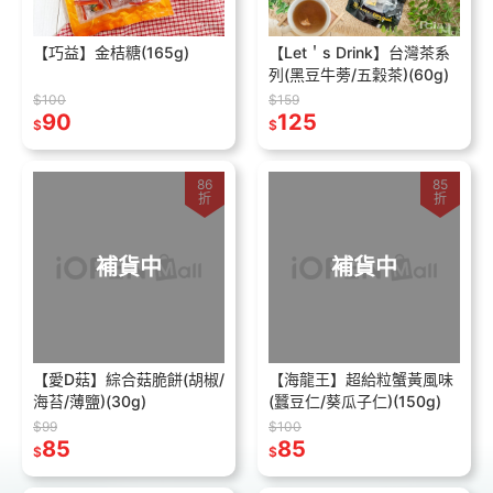
【巧益】金桔糖(165g)
【Let＇s Drink】台灣茶系
列(黑豆牛蒡/五穀茶)(60g)
$100
$159
90
125
$
$
86
85
折
折
補貨中
補貨中
【愛D菇】綜合菇脆餅(胡椒/
【海龍王】超給粒蟹黃風味
海苔/薄鹽)(30g)
(蠶豆仁/葵瓜子仁)(150g)
$99
$100
85
85
$
$