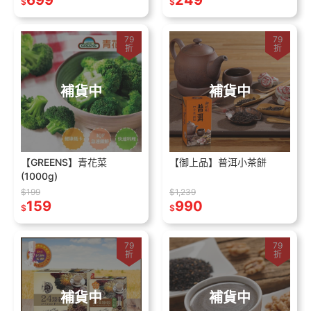
699
249
$
$
79
79
折
折
補貨中
補貨中
【GREENS】青花菜
【御上品】普洱小茶餅
(1000g)
$199
$1,239
159
990
$
$
79
79
折
折
補貨中
補貨中