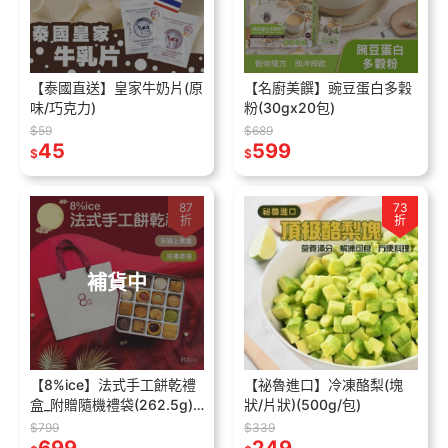
【泰國直送】皇家牛奶片(原
【名廚美饌】豌豆蛋白多穀
味/巧克力)
粉(30gx20包)
$59
$689
45
599
$
$
87
73
折
折
補貨中
【8%ice】法式手工餅乾禮
【祕魯進口】冷凍酪梨(塊
盒_附贈隨機禮袋(262.5g)
狀/片狀)(500g/包)
超商取貨最多10盒
$799
$339