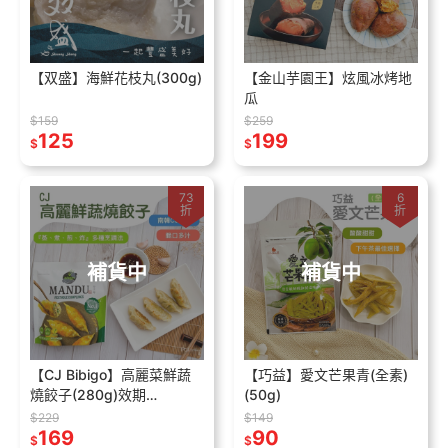
【双盛】海鮮花枝丸(300g)
【金山芋園王】炫風冰烤地
瓜
$159
$259
125
199
$
$
73
6
折
折
補貨中
補貨中
【CJ Bibigo】高麗菜鮮蔬
【巧益】愛文芒果青(全素)
燒餃子(280g)效期
(50g)
2025.2.20
$229
$149
169
90
$
$