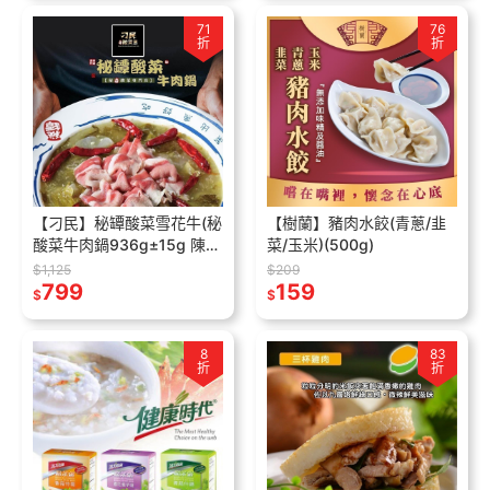
71
76
折
折
【刁民】秘罈酸菜雪花牛(秘
【樹蘭】豬肉水餃(青蔥/韭
酸菜牛肉鍋936g±15g 陳皮
菜/玉米)(500g)
神茶16g±9%)
$1,125
$209
799
159
$
$
8
83
折
折