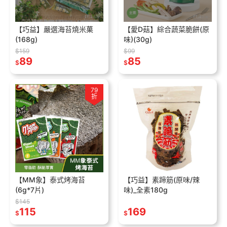
【巧益】嚴選海苔燒米菓
【愛D菇】綜合蔬菜脆餅(原
(168g)
味)(30g)
$159
$99
89
85
$
$
79
折
【MM象】泰式烤海苔
【巧益】素蹄筋(原味/辣
(6g*7片)
味)_全素180g
$145
115
169
$
$