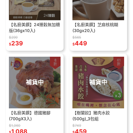
【名廚美饌】24臻穀無加糖
【名廚美饌】芝麻核桃糊
版(36gx10入)
(30gx20入)
$299
$565
239
449
$
$
8
61
折
折
補貨中
補貨中
【名廚美饌】德國豬腳
【樹蘭餃】豬肉水餃
(700gX3入)
(500g)_3包組
$1,360
$749
1,088
459
$
$