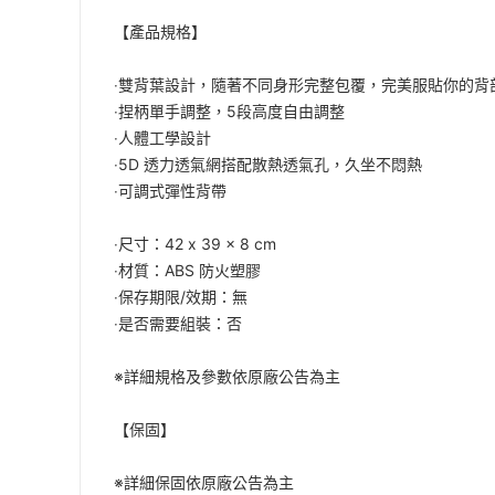
【產品規格】
‧雙背葉設計，隨著不同身形完整包覆，完美服貼你的背
‧捏柄單手調整，5段高度自由調整
‧人體工學設計
‧5D 透力透氣網搭配散熱透氣孔，久坐不悶熱
‧可調式彈性背帶
‧尺寸：42 x 39 x 8 cm
‧材質：ABS 防火塑膠
‧保存期限/效期：無
‧是否需要組裝：否
※詳細規格及參數依原廠公告為主
【保固】
※詳細保固依原廠公告為主