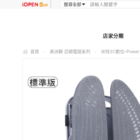
店家分類
首頁
美洲獅 亞碩電競系列
米特3C數位–Powe
-
-