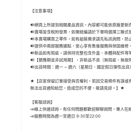
【注意事項】
🔊網頁上所提到相關產品資訊，內容都可能依原廠更新
🔊賣場皆含稅附發票，如需統編請於下單時選擇三聯式
🔊本賣場購買之零件，如有組裝需求請先私訊詢問，防
🔊提供中南部服務據點，安心享有售後服務與保固維修
🔊新品如有瑕疵，請保持完整包含外盒、本體與配件等
🔊【猶豫期並非試用期】，非新品不良（無瑕疵、無故
🔊出貨時間：週一 ~ 週六（星期日、國定假日彈性出貨
★【店家保留訂單接受與否權利，若因交易條件有誤或
無法出貨通知給您，造成您的不便，敬請見諒。】★
【客服諮詢】
📣線上快速諮詢，有任何問題都歡迎聊聊詢問，專人在
📣服務時間為週一至週日 9:30至22:00