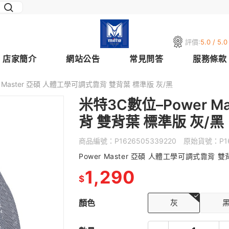
評價:
5.0 / 5.0
店家簡介
網站公告
常見問答
服務條款
r Master 亞碩 人體工學可調式靠背 雙背葉 標準版 灰/黑
米特3C數位–Power M
背 雙背葉 標準版 灰/黑
商品編號：
P1626505339220
原始貨號：
P1
Power Master 亞碩 人體工學可調式靠背 
1,290
$
顏色
灰