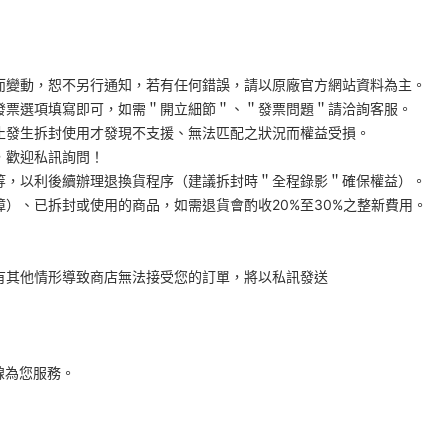
而變動，恕不另行通知，若有任何錯誤，請以原廠官方網站資料為主。
發票選項填寫即可，如需＂開立細節＂、＂發票問題＂請洽詢客服。
止發生拆封使用才發現不支援、無法匹配之狀況而權益受損。
，歡迎私訊詢問！
等，以利後續辦理退換貨程序（建議拆封時＂全程錄影＂確保權益）。
障）、已拆封或使用的商品，如需退貨會酌收20%至30%之整新費用。
）
有其他情形導致商店無法接受您的訂單，將以私訊發送
線為您服務。