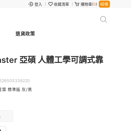
結帳
登入
收藏清單
購物車(
0
)
退貨政策
aster 亞碩 人體工學可調式靠
626505339220
雙背葉 標準版 灰/黑
黑