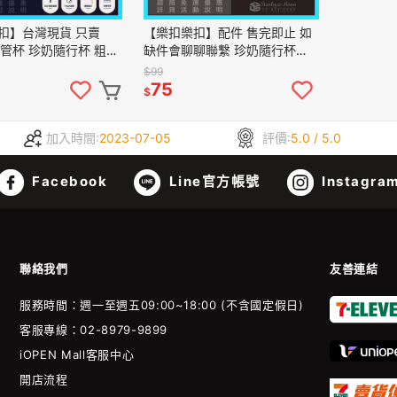
扣】台灣現貨 只賣
【樂扣樂扣】配件 售完即止 如
 吸管杯 珍奶隨行杯 粗吸
缺件會聊聊聯繫 珍奶隨行杯
刷 Tritan材質 環保攪
700ml ABF792 多功能奶茶杯
$99
吸管杯
75
$
加入時間:
2023-07-05
評價:
5.0 / 5.0
Facebook
Line官方帳號
Instagra
聯絡我們
友善連結
服務時間：週一至週五09:00~18:00 (不含國定假日)
客服專線：02-8979-9899
iOPEN Mall客服中心
開店流程