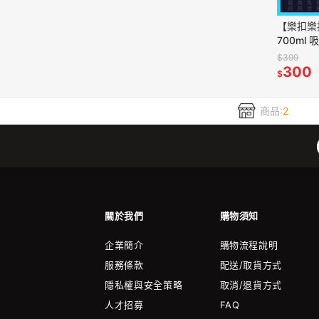
【樂扣樂
700ml
管 附吸管
$399
拌杯
300
$
商品:
2
關於我們
購物須知
企業簡介
購物流程說明
服務條款
配送/取貨方式
隱私權與安全策略
取消/退貨方式
人才招募
FAQ