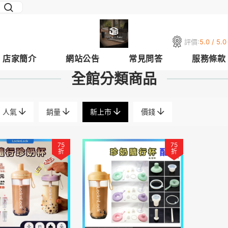
評價:
5.0 / 5.0
店家簡介
網站公告
常見問答
服務條款
全館分類商品
人氣
銷量
新上市
價錢
75
75
折
折