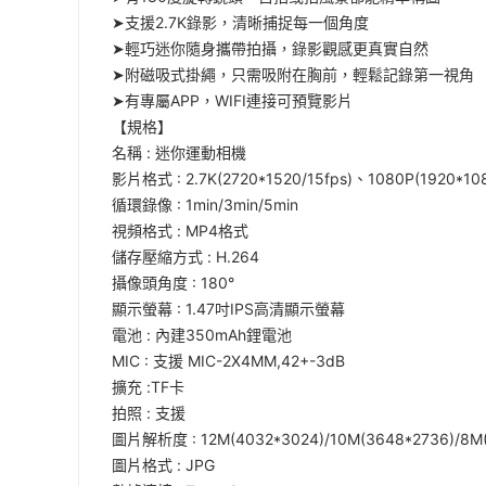
➤支援2.7K錄影，清晰捕捉每一個角度
➤輕巧迷你隨身攜帶拍攝，錄影觀感更真實自然
➤附磁吸式掛繩，只需吸附在胸前，輕鬆記錄第一視角
➤有專屬APP，WIFI連接可預覽影片
【規格】
名稱 : 迷你運動相機
影片格式 : 2.7K(2720*1520/15fps)、1080P(1920*108
循環錄像 : 1min/3min/5min
視頻格式 : MP4格式
儲存壓縮方式 : H.264
攝像頭角度 : 180°
顯示螢幕 : 1.47吋IPS高清顯示螢幕
電池 : 內建350mAh鋰電池
MIC : 支援 MIC-2X4MM,42+-3dB
擴充 :TF卡
拍照 : 支援
圖片解析度 : 12M(4032*3024)/10M(3648*2736)/8M(
圖片格式 : JPG