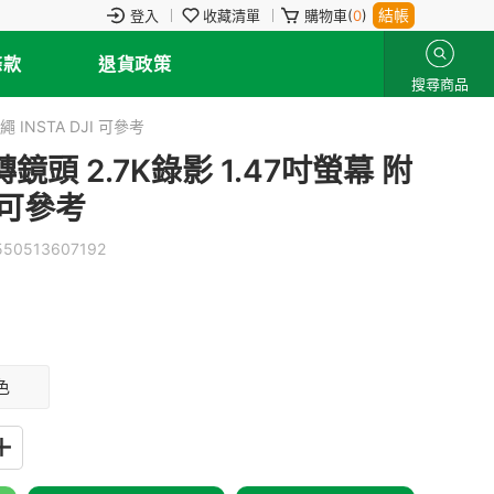
結帳
登入
收藏清單
購物車(
0
)
條款
退貨政策
搜尋商品
INSTA DJI 可參考
頭 2.7K錄影 1.47吋螢幕 附
 可參考
550513607192
色