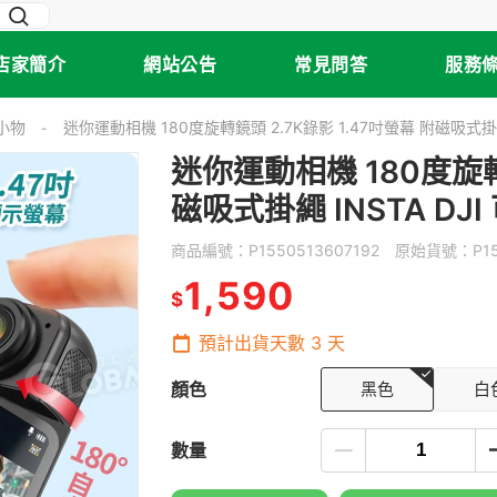
店家簡介
網站公告
常見問答
服務
小物
迷你運動相機 180度旋轉鏡頭 2.7K錄影 1.47吋螢幕 附磁吸式掛繩 
-
迷你運動相機 180度旋轉鏡
磁吸式掛繩 INSTA DJI
商品編號：
P1550513607192
原始貨號：
P1
1,590
$
預計出貨天數
3
天
顏色
黑色
白
數量