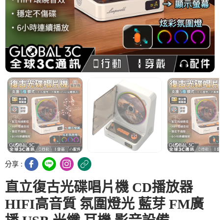
分享 :
直立復古光碟唱片機 CD播放器
HIFI高音質 氛圍燈光 藍芽 FM廣