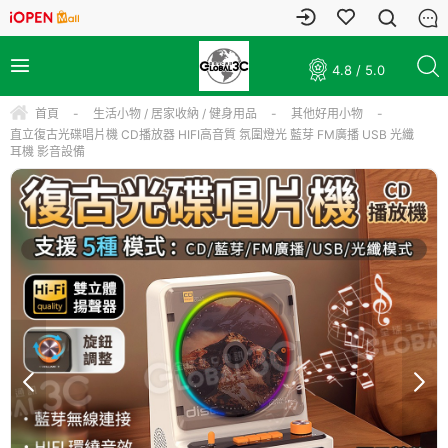
4.8 / 5.0
首頁
-
生活小物 / 居家收納 / 健身用品
-
其他好用小物
-
直立復古光碟唱片機 CD播放器 HIFI高音質 氛圍燈光 藍芽 FM廣播 USB 光纖
耳機 影音設備