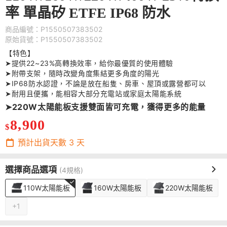
率 單晶矽 ETFE IP68 防水
商品編號：P1550507383502
原始貨號：P1550507383502
【特色】
➤提供22~23%高轉換效率，給你最優質的使用體驗
➤附帶支架，隨時改變角度集結更多角度的陽光
➤IP68防水認證，不論是放在船隻、房車、屋頂或露營都可以
➤耐用且便攜，能相容大部分充電站或家庭太陽能系統
➤220W太陽能板支援雙面皆可充電，獲得更多的能量
8,900
$
預計出貨天數
3
天
選擇商品選項
(4規格)
110W太陽能板
160W太陽能板
220W太陽能板
+1