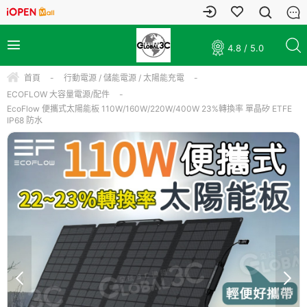
4.8 / 5.0
首頁
-
行動電源 / 儲能電源 / 太陽能充電
-
ECOFLOW 大容量電源/配件
-
EcoFlow 便攜式太陽能板 110W/160W/220W/400W 23%轉換率 單晶矽 ETFE
IP68 防水