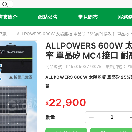
店家簡介
網站公告
常見問答
服務
充電
ALLPOWERS 600W 太陽能板 單晶矽 25%高轉換效率 單晶
-
ALLPOWERS 600W
率 單晶矽 MC4接口 
商品編號：
P1550503776075
原始貨號：
P1
ALLPOWERS 600W 太陽能板 單晶矽 2
帶
22,900
$
數量