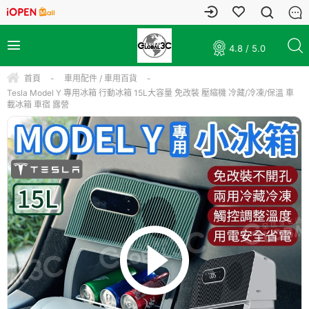
4.8 / 5.0
首頁
-
車用配件 / 車用百貨
-
Tesla Model Y 專用冰箱 行動冰箱 15L大容量 免改裝 壓縮機 冷藏/冷凍/保溫 車
載冰箱 車宿 露營