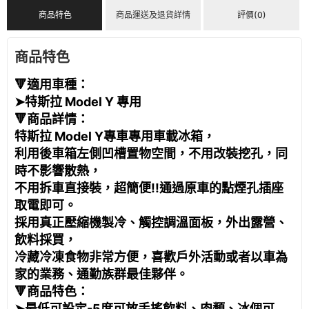
商品特色
商品運送及退貨詳情
評價(0)
商品特色
🔻適用車種：
➤特斯拉 Model Y 專用
🔻商品詳情：
特斯拉 Model Y專車專用車載冰箱，
利用後車箱左側凹槽置物空間，不用改裝挖孔
，
同
時不影響散熱，
不用拆車直接裝，超簡便!!通過原車的點煙孔插座
取電即可。
採用真正壓縮機製冷、觸控調溫面板，外出露營、
飲料採買，
冷藏冷凍食物非常方便，喜歡戶外活動或者以車為
家的業務、通勤族群最佳夥伴。
🔻商品特色：
➤最低可設定-5度
可放手搖飲料、肉類、冰個可