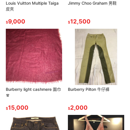
Louis Vuitton Multiple Taiga
Jimmy Choo Graham 男鞋
皮夾
9,000
12,500
$
$
Burberry light cashmere 圍巾
Burberry Pilton 牛仔褲
🧣
15,000
2,000
$
$