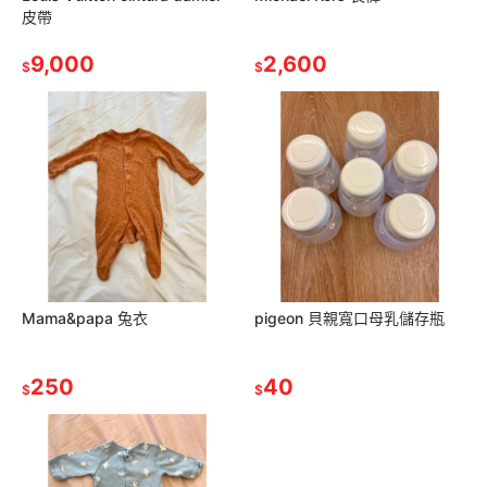
皮帶
9,000
2,600
$
$
Mama&papa 兔衣
pigeon 貝親寬口母乳儲存瓶
250
40
$
$