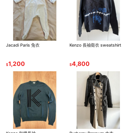
Jacadi Paris 兔衣
Kenzo 長袖衛衣 sweatshirt
1,200
4,800
$
$