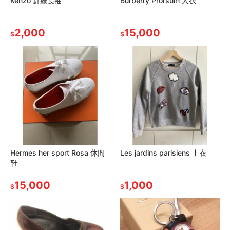
Kenzo 針織長袖
Burberry Prorsum 大衣
2,000
15,000
$
$
Hermes her sport Rosa 休閒
Les jardins parisiens 上衣
鞋
15,000
1,000
$
$