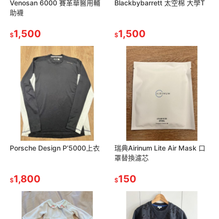
Venosan 6000 賽革華醫用輔
Blackbybarrett 太空棉 大學T
助襪
1,500
1,500
$
$
Porsche Design P’5000上衣
瑞典Airinum Lite Air Mask 口
罩替換濾芯
1,800
150
$
$