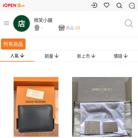
微笑小舖
-
商品:
23
所有商品
人氣
銷量
新上市
價錢