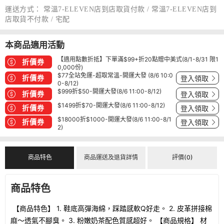
運送方式：
常溫7-ELEVEN店到店取貨付款 / 常溫7-ELEVEN店到
店取貨不付款 / 宅配
本商品適用活動
【適用點數折抵】下單滿$99+折20點贈中美式(8/1-8/31 限1
折價券
0,000份)
$77全站免運-超取常溫-開運大發 (8/6 10:0
折價券
登入領取
0-8/12)
$999折$50-開運大發(8/6 11:00-8/12)
折價券
登入領取
$1499折$70-開運大發(8/6 11:00-8/12)
折價券
登入領取
$18000折$1000-開運大發(8/6 11:00-8/1
折價券
登入領取
2)
商品特色
商品運送及退貨詳情
評價(0)
商品特色
【商品特色】 1. 鞋底高彈海綿，踩踏感軟Q好走。 2. 皮革拼接棉
麻～透氣不腳臭。 3. 粉嫩奶茶配色質感超好。 【商品規格】 材