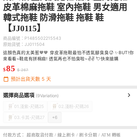
皮革棉麻拖鞋 室內拖鞋 男女適用
韓式拖鞋 防滑拖鞋 拖鞋 鞋
【JJ0115】
商品編號：P1485502215543
原始貨號：JJ011504
這顏色真的太美惹🤎🤎 穿皮革拖鞋最怕不透氣腳臭臭🥵 ✨BUT!你
來看看~鞋底有拼棉麻! 透氣再也不怕臭啦~✌️✌️ 💘快來搶購
85
$
$ 267
預計出貨天數
5
天
選擇商品選項
(9Variation)
01.淺紫-尺碼25
02.淺粉-尺碼26
03.卡其-尺碼27
+6
付款方式：
超商取貨付款 / 線上刷卡 / 刷卡分期 / ATM 轉帳