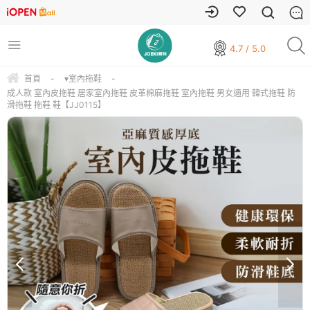
4.7 / 5.0
首頁
-
▾室內拖鞋
-
成人款 室內皮拖鞋 居家室內拖鞋 皮革棉麻拖鞋 室內拖鞋 男女適用 韓式拖鞋 防
滑拖鞋 拖鞋 鞋【JJ0115】