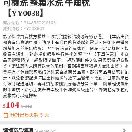
可機洗 整顆水洗 午睡枕
【YY0038】
商品編號：P1485502191081
原始貨號：YY003801
為了保障買賣雙方權益，收到貨開箱請務必錄影存證】 【本店出貨
都會有出貨清單喔，清單上有我們的售後聯絡電話，售後跟寄錯問
題請加入並提供錄影】 *** 有購買的買家們，開箱一定要錄影，如
收貨有短少，務必提供錄影進行售後流程 *** 【下單注意】 本商
品因體積限制，超取限制如下： 超取限制件8 如果您選擇超商取
貨，請注意內文購買數量的限制，否則將因體積過大無法出貨。 本
賣場為了保護您包裹的運送安全及商品品質，部分商品無法宅配配
送，以免物流配送時因重摔碰撞導致商品變形、損毀，目前系統已
有限制配送選項，再麻煩您依照系統選項分開下單。 簡單輕便攜帶
的午睡枕，給小朋友帶去學校午休睡覺超級適合✨ 外觀也有多種可
愛樣式可以選擇💫
104
$
$ 312
預計出貨天數
5
天
選擇商品選項
(4Variation)