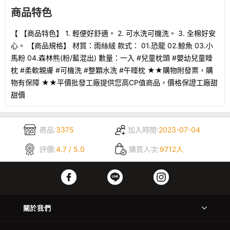
商品特色
【 【商品特色】 1. 輕便好舒適。 2. 可水洗可機洗。 3. 全棉好安
心。 【商品規格】 材質：雨絲絨 款式： 01.恐龍 02.鯨魚 03.小
馬粉 04.森林熊(粉/藍混出) 數量：一入 #兒童枕頭 #嬰幼兒童睡
枕 #柔軟親膚 #可機洗 #整顆水洗 #午睡枕 ★★購物附發票，購
物有保障 ★★平價批發工廠提供您高CP值商品，價格保證工廠甜
甜價
商品:
3375
加入時間:
2023-07-04
評價:
4.7 / 5.0
購買人次:
9712人
關於我們