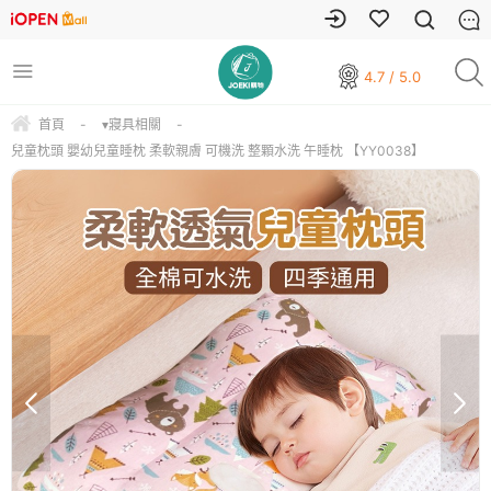
4.7 / 5.0
首頁
-
▾寢具相關
-
兒童枕頭 嬰幼兒童睡枕 柔軟親膚 可機洗 整顆水洗 午睡枕 【YY0038】