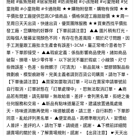
拖鞋 #鯊魚拖鞋 #居家拖鞋 #防滑拖鞋 #小孩拖鞋 #可愛拖鞋 #兒
童拖鞋 #小童拖鞋 #卡通拖鞋 ★★購物附發票，購物有保障 ★★
平價批發工廠提供您高CP值商品，價格保證工廠甜甜價 ★★周一
至周日天天出貨，快速出貨，優質團隊服務 ★★買東西找平價批
發工廠，您購物的好夥伴 【下單前請注意】 ▲▲ 圖片稍有打光，
因每個人螢幕呈現顏色不同，有存在色差風險，關於尺寸問題，因
手工測量跟工廠批次生產會有誤差1-3CM，屬正常唷介意者勿下
單，下單即接受。 ▲▲瑕疵定義：係指影響商品使用，諸如商品
破裂、損壞、缺少零件等。 以下狀況不屬於瑕疵：小線頭、尺寸
些微誤差、色差、些微髒汙（可清洗）、新品氣味、塑膠類製品些
微劃痕、模型痕跡等，完美主義者請到百貨公司購買，請勿下單。
【下單後請注意】 ▲買家如要取消訂單，可以在賣家申請單號前
自行取消，訂單狀態在「訂單處理中」，恕無法取消訂單。 ▲商
品若有問題，請先聊聊，無故給普、差評，會列黑名單，拒絕之後
任何服務和交易。 ▲新品有點味道屬正常，建議放置通風處幾
天，待味道消散再使用，味道敏感者，請三思，自行斟酌，下單即
同意，亂給評列黑名單。 ▲便宜商品，高標準眼光的人，習慣給
人普評、差評的人，請勿下單，請繞道，感謝。 ▲下標前詳細閱
讀賣場的關於我，了解賣場規則，感謝。 【出貨注意】 ☛天天出