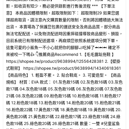
影，如收貨有短少，務必提供錄影進行售後流程 *** 【下單注
意】 本商品因體積限制，超取限制如下： 超取限制29 如果您選
擇超商取貨，請注意內文購買數量的限制，否則將因體積過大無法
出貨。 本賣場為了保護您包裹的運送安全及商品品質，部分商品
無法宅配配送，以免物流配送時因重摔碰撞導致商品變形、損毀，
目前系統已有限制配送選項，再麻煩您依照系統選項分開下單。
這隻可愛的小鯊魚一不小心就把你的腳腳🦶吃掉了🦈🦈🦈 確定不
來被咬一下嗎👍 👇推薦商品Recommend 1.【毛毛露趾拖鞋 】
https://shopee.tw/product/9638994/12556428381 2.【壁掛
式鞋架】 https://shopee.tw/product/9638994/14340618361
【商品特色】 1. 輕盈不累。 2. 貼合鞋底。 3. 可愛造型。 【商品
規格】 材質：EVA 款式： 01.灰色款15碼 02.灰色款16碼 03.灰色
款17碼 04.灰色款18碼 05.灰色款19碼 06.灰色款20碼 07.灰色款
21碼 08.灰色款22碼 09.粉色款15碼 10.粉色款16碼 11.粉色款17
碼 12.粉色款18碼 13.粉色款19碼 14.粉色款20碼 15.粉色款21碼
16.粉色款22碼 17.黃色款17碼 18.黃色款18碼 19.黃色款19碼 20.
黃色款20碼 21.黃色款21碼 22.綠色款17碼 23.綠色款18碼 24.綠
色款19碼 25.綠色款20碼 26.綠色款21碼 數量：一雙 #兒童鲨鱼