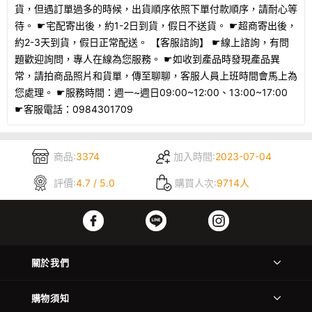
貨，但遇訂單過多的時候，出貨順序依照下單付款順序，請耐心等
待。 ☛宅配寄出後，約1-2日到貨，假日不送貨。 ☛超商寄出後，
約2-3天到貨，假日正常配送。 【客服諮詢】 ☛線上諮詢，有問
題歡迎詢問，專人在線為您服務。 ☛如收到產品時發現產品異
常，請拍商品照片和貨單，傳至聊聊，客服人員上班時間會馬上為
您處理。 ☛服務時間：週一~週日09:00~12:00、13:00~17:00
☛客服電話：0984301709
商品:
3374
加入時間:
2023-07-04
評價:
4.7 / 5.0
購買人次:
9714人
關於我們
購物須知