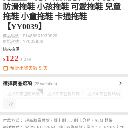
防滑拖鞋 小孩拖鞋 可愛拖鞋 兒童
拖鞋 小童拖鞋 卡通拖鞋
【YY0039】
商品編號：P1485501930929
原始貨號：YY003902
快來搶購
122
$
$ 366
預計出貨天數
5
天
選擇商品選項
(25Variation)
02.灰色款16碼
03.灰色款17碼
04.灰色款18碼
+22
付款方式：
超商取貨付款 / 線上刷卡 / 刷卡分期 / ATM 轉帳
運送方式：
常溫7-ELEVEN店到店取貨付款 / 常溫7-ELEVEN店到