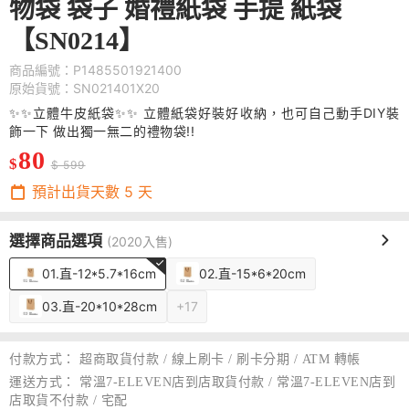
物袋 袋子 婚禮紙袋 手提 紙袋
【SN0214】
商品編號：P1485501921400
原始貨號：SN021401X20
✨✨立體牛皮紙袋✨✨ 立體紙袋好裝好收納，也可自己動手DIY裝
飾一下 做出獨一無二的禮物袋!!
80
$
$ 599
預計出貨天數
5
天
選擇商品選項
(2020入售)
01.直-12*5.7*16cm
02.直-15*6*20cm
03.直-20*10*28cm
+17
付款方式：
超商取貨付款 / 線上刷卡 / 刷卡分期 / ATM 轉帳
運送方式：
常溫7-ELEVEN店到店取貨付款 / 常溫7-ELEVEN店到
店取貨不付款 / 宅配