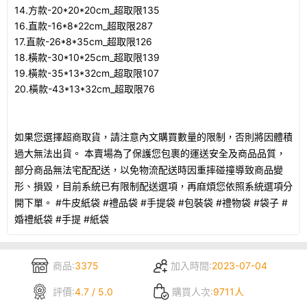
14.方款-20*20*20cm_超取限135
16.直款-16*8*22cm_超取限287
17.直款-26*8*35cm_超取限126
18.橫款-30*10*25cm_超取限139
19.橫款-35*13*32cm_超取限107
20.橫款-43*13*32cm_超取限76
如果您選擇超商取貨，請注意內文購買數量的限制，否則將因體積
過大無法出貨。 本賣場為了保護您包裹的運送安全及商品品質，
部分商品無法宅配配送，以免物流配送時因重摔碰撞導致商品變
形、損毀，目前系統已有限制配送選項，再麻煩您依照系統選項分
開下單。 #牛皮紙袋 #禮品袋 #手提袋 #包裝袋 #禮物袋 #袋子 #
婚禮紙袋 #手提 #紙袋
商品:
3375
加入時間:
2023-07-04
評價:
4.7 / 5.0
購買人次:
9711人