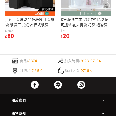
黑色手提紙袋 黑色紙袋 手提紙
梯形透明花束提袋 T型提袋 透
袋 紙袋 直式紙袋 橫式紙袋 禮
明提袋 花束提袋 花袋 禮物袋
品袋 手提袋 包裝袋 禮物袋 袋
手提袋 禮品袋 PVC提袋 花禮提
$599
$69
子【SN0398】
80
袋【SN0409】
20
$
$
商品:
3374
加入時間:
2023-07-04
評價:
4.7 / 5.0
購買人次:
9716人
關於我們
購物須知