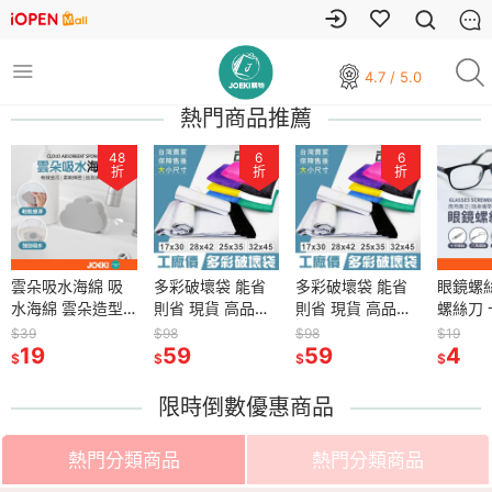
4.7 / 5.0
熱門商品推薦
48
6
6
折
折
折
雲朵吸水海綿 吸
多彩破壞袋 能省
多彩破壞袋 能省
眼鏡螺
水海綿 雲朵造型
則省 現貨 高品質
則省 現貨 高品質
螺絲刀 
造型海綿 可重複
高CP值 網拍專用
高CP值 網拍專用
一字 螺
$39
$98
$98
$19
用海綿 海綿擦 柔
19
快遞袋 超商 寄貨
59
快遞袋 超商 寄貨
59
螺絲刀
4
$
$
$
$
軟海綿 清潔刷 清
【BC0001】
【BC0001】
絲刀 
潔海綿 清潔用品
【BC0009】
【BC0009】
刀 小
限時倒數優惠商品
【CC0446】
【OT0
熱門分類商品
熱門分類商品