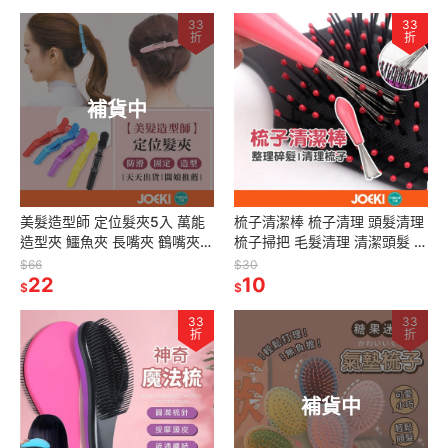
33
33
折
折
補貨中
美髮造型師 定位髮夾5入 萬能
梳子清潔棒 梳子清理 頭髮清理
造型夾 鱷魚夾 長嘴夾 鶴嘴夾
梳子掃把 毛髮清理 清潔頭髮 梳
卷髮 髮型師必備 美妝用具
子刷【MF0065】
$66
$30
【MF0026】
22
10
$
$
33
33
折
折
補貨中