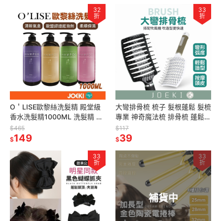
32
33
折
折
O＇LISE歐黎絲洗髮精 殿堂級
大彎排骨梳 梳子 髮根蓬鬆 髮梳
香水洗髮精1000ML 洗髮精 控
專業 神奇魔法梳 排骨梳 蓬鬆梳
油洗髮 髮根強化 護色 洗髮
造型梳 按摩梳 美髮梳
$465
$117
【MF0080】
149
【MF0071】
39
$
$
33
33
折
折
補貨中