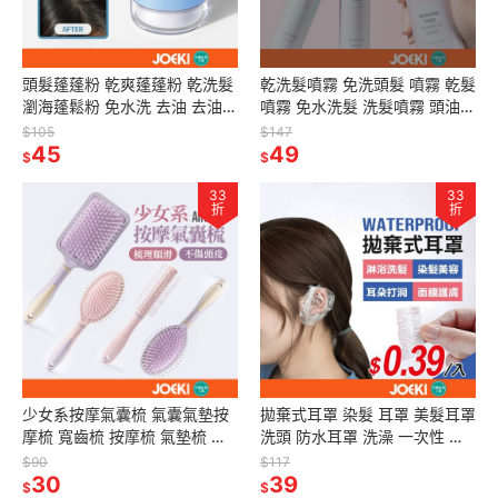
頭髮蓬蓬粉 乾爽蓬蓬粉 乾洗髮
乾洗髮噴霧 免洗頭髮 噴霧 乾髮
瀏海蓬鬆粉 免水洗 去油 去油膩
噴霧 免水洗髮 洗髮噴霧 頭油噴
頭髮蓬鬆 去油頭 蓬蓬粉 油頭神
霧乾洗 坐月子用 控油蓬鬆神器
$105
$147
器【MF0076】
45
【MF0054】
49
$
$
33
33
折
折
少女系按摩氣囊梳 氣囊氣墊按
拋棄式耳罩 染髮 耳罩 美髮耳罩
摩梳 寬齒梳 按摩梳 氣墊梳 圓
洗頭 防水耳罩 洗澡 一次性 耳
梳 方梳 梳子 【MF0048】
套【MF0002】
$90
$117
30
39
$
$