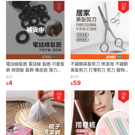
33
33
折
折
補貨中
電話線髮圈 電話線 髮圈 可愛髮
不鏽鋼美髮剪刀 修瀏海 不鏽鋼
飾 綁頭髮 髮飾 橡皮筋 彈力髮
美髮剪刀 打薄剪刀 剪刀 寵物美
圈 髮圈 美髮用品【MF0091】
容剪刀 輕便自用【MF0047】
$12
$177
4
59
$
$
33
35
折
折