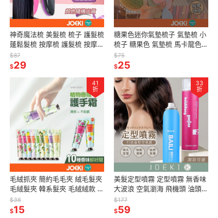
神奇魔法梳 美髮梳 梳子 護髮梳
糖果色迷你氣墊梳子 氣墊梳 小
蓬鬆髮梳 按摩梳 護髮梳 按摩梳
梳子 糖果色 氣墊梳 馬卡龍色梳
子 【MF0058】
子 美髮梳 磨砂梳子
$87
$75
29
【MF0064】
25
$
$
41
33
折
折
毛絨抓夾 簡約毛毛夾 絨毛髮夾
美髮定型噴霧 定型噴霧 無香味
毛絨髮夾 韓系髮夾 毛絨絨款 後
大波浪 空氣瀏海 飛機頭 油頭
腦杓鯊魚夾 毛絨鯊魚夾 甜美髮
男女通用 速乾 自然蓬鬆 造型噴
$36
$177
夾 韓系【MF0072】
15
霧【MF0088】
59
$
$