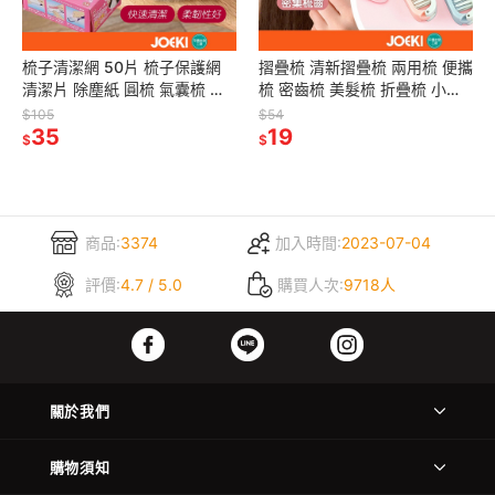
梳子清潔網 50片 梳子保護網
摺疊梳 清新摺疊梳 兩用梳 便攜
清潔片 除塵紙 圓梳 氣囊梳 氣
梳 密齒梳 美髮梳 折疊梳 小梳
墊梳 梳子清潔 毛髮清潔片 梳子
子 摺疊 頭髮 梳子 隨身梳 美髮
$105
$54
清潔紙【MF0099】
35
工具【MF0096】
19
$
$
商品:
3374
加入時間:
2023-07-04
評價:
4.7 / 5.0
購買人次:
9718人
關於我們
購物須知