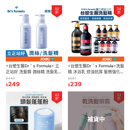
55
34
折
折
⚡台塑生醫Dr＇s Formula⚡ 立
⚡台塑生醫Dr＇s Formula⚡洗髮
正站好 洗髮精 潤絲精 洗髮乳
精 沐浴乳 控油抗屑 髮根強化
潤髮乳 護髮 洗護組 控油蓬鬆
恆采固色 長庚台塑專業團隊
$449
$687
【MF0111】
249
【WS0019】
239
$
$
42
33
折
折
補貨中