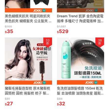
黑色蝴蝶夾抓夾 明星同款抓夾
Dream Trend 凱夢 金色陶瓷電
黑色抓夾 蝴蝶髮夾 公主髮夾 甜
捲棒 多種尺寸 陶瓷電捲棒 加長
美髮夾 髮飾 抓夾 髮夾 蓬鬆夾
電捲棒 電棒 電捲 捲髮 美髮
$105
$1,587
瀏海夾【MF0077】
35
【DZ0019】
529
$
$
33
38
折
折
豬鬃毛捲髮造型梳 原木豬鬃梳
免洗控油頭髮噴霧 150ml 乾洗
圓筒梳 圓梳 捲髮梳 梳子 鬃毛
髮 去油噴霧 油頭急救星 蓬鬆噴
梳 木柄梳 斜列梳 斜紋 原木 防
霧 控油神器 乾洗髮噴霧 造型用
$81
$84
靜電 捲梳 MF0008
27
品【MF0109】
32
$
$