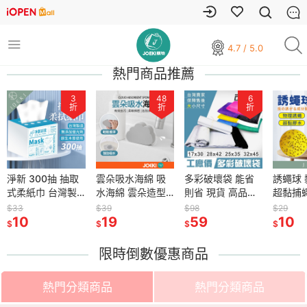
4.7 / 5.0
熱門商品推薦
3
48
6
折
折
折
淨新 300抽 抽取
雲朵吸水海綿 吸
多彩破壞袋 能省
誘蠅球
式柔紙巾 台灣製
水海綿 雲朵造型
則省 現貨 高品質
超黏捕
造 淨新衛生紙 原
造型海綿 可重複
高CP值 網拍專用
球 捕蠅
$33
$39
$98
$29
生木漿衛生紙 柔
10
用海綿 海綿擦 柔
19
快遞袋 超商 寄貨
59
黏蟲板 
10
$
$
$
$
拭紙巾 餐巾紙 抽
軟海綿 清潔刷 清
【BC0001】
蠅貼 黏
取式衛生紙
潔海綿 清潔用品
【BC0009】
球 物理
限時倒數優惠商品
【WS0108】
【CC0446】
【JJ09
熱門分類商品
熱門分類商品