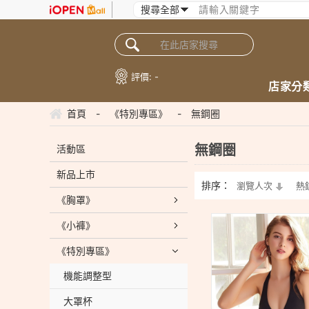
評價:
-
店家分
首頁
-
《特別專區》
-
無鋼圈
無鋼圈
活動區
新品上市
排序：
瀏覽人次
熱
《胸罩》
《小褲》
《特別專區》
機能調整型
大罩杯