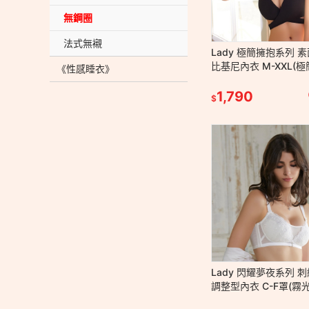
無鋼圈
法式無襯
Lady 極簡擁抱系列 
比基尼內衣 M-XXL(極
《性感睡衣》
1,790
$
Lady 閃耀夢夜系列 
調整型內衣 C-F罩(霧
粉/晨光白)