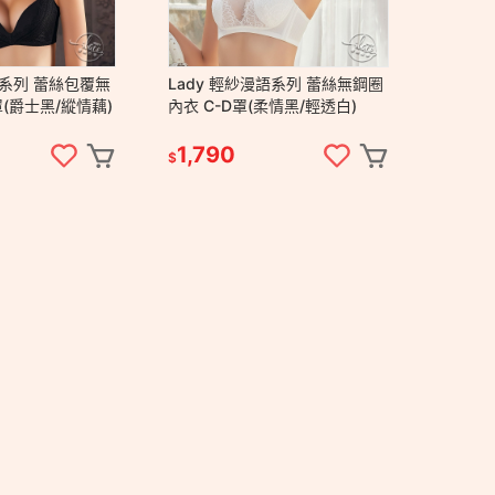
人系列 蕾絲包覆無
Lady 輕紗漫語系列 蕾絲無鋼圈
罩(爵士黑/縱情藕)
內衣 C-D罩(柔情黑/輕透白)
1,790
$