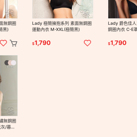
素面無鋼圈
Lady 極簡擁抱系列 素面無鋼圈
Lady 爵色佳
簡黑)
運動內衣 M-XXL(極簡黑)
鋼圈內衣 C-E
1,790
1,790
$
$
刺繡無鋼圈
光灰/暮光