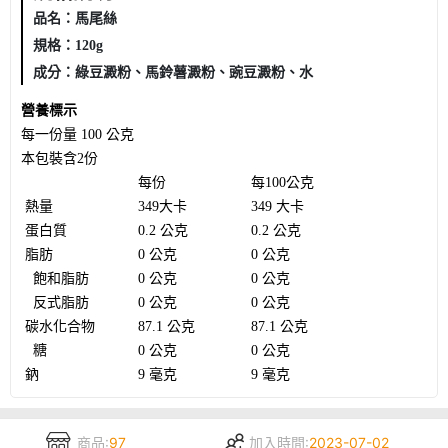
品名：馬尾絲
規格：
120g
成分：
綠豆澱粉、馬鈴薯澱粉、豌豆澱粉、水
營養標示
每一份量 100 公克
本包裝含2份
每份
每100公克
熱量
349大卡
349 大卡
蛋白質
0.2 公克
0.2 公克
脂肪
0 公克
0 公克
飽和脂肪
0 公克
0 公克
反式脂肪
0 公克
0 公克
碳水化合物
87.1 公克
87.1 公克
糖
0 公克
0 公克
鈉
9 毫克
9 毫克
商品:
97
加入時間:
2023-07-02