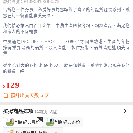
原始貨號：P1390810983523
告訴您一件好事，私房好事為您準備了齊全的無麩質麵食系列，讓
您在每一餐都能享受美味。
我們精心推出由百年企業：中農生產四款冬粉、粉絲產品，滿足您
和家人的不同需求
中農通過ISO22000、HACCP、ISO9001等國際驗證。生產的冬粉
擁有業界最高的品質、最大產能，製作技術、品質皆遙遙領先同
業。
從小吃到大的冬粉 粉絲 粉皮 ，就是無麩質，讓他們常出現在我們
的餐桌上吧
129
$
預計出貨天數
5
天
選擇商品選項
(4類別, 2組)
有機 經典寬粉
有機 經典冬粉
【中農經典】粉絲
+1