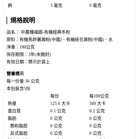
鈉
3 毫克
9 毫克
規格說明
品名： 中農種福園-有機經典冬粉
原料：有機馬鈴薯澱粉(中國)、有機綠豆澱粉(中國)、水
淨重：180公克
保存期限：3年(未開封)
有效日期：標示於袋上
營養標示
每一份量 36 公克
本包裝含5份
每份
每100公克
熱量
125.6 大卡
349 大卡
蛋白質
0.1 公克
0.2 公克
脂肪
0 公克
0 公克
飽和脂肪
0 公克
0 公克
反式脂肪
0 公克
0 公克