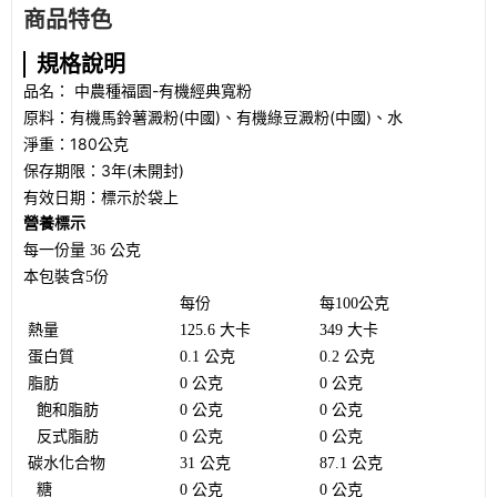
商品特色
規格說明
品名： 中農種福園-有機經典寬粉
原料：有機馬鈴薯澱粉(中國)、有機綠豆澱粉(中國)、水
淨重：180公克
保存期限：3年(未開封)
有效日期：標示於袋上
營養標示
每一份量 36 公克
本包裝含5份
每份
每100公克
熱量
125.6 大卡
349 大卡
蛋白質
0.1 公克
0.2 公克
脂肪
0 公克
0 公克
飽和脂肪
0 公克
0 公克
反式脂肪
0 公克
0 公克
碳水化合物
31 公克
87.1 公克
糖
0 公克
0 公克