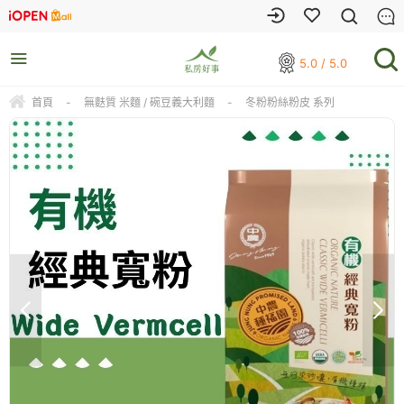
5.0 / 5.0
首頁
-
無麩質 米麵 / 碗豆義大利麵
-
冬粉粉絲粉皮 系列