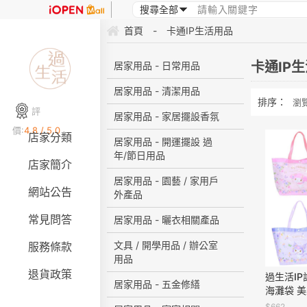
首頁
-
卡通IP生活用品
卡通IP
居家用品 - 日常用品
居家用品 - 清潔用品
排序：
瀏
評
居家用品 - 家居擺設香氛
價:
4.8 / 5.0
店家分類
居家用品 - 開運擺設 過
年/節日用品
店家簡介
居家用品 - 園藝 / 家用戶
網站公告
外產品
常見問答
居家用品 - 曬衣相關產品
文具 / 開學用品 / 辦公室
服務條款
用品
退貨政策
過生活IP
居家用品 - 五金修繕
海灘袋 美
恰狗 202
$662