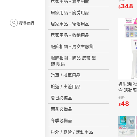
居家用品 - 寢室相關
348
$
居家用品 - 廚房用品
搜尋商品
居家用品 - 衛浴用品
居家用品 - 收納用品
服飾相關 - 男女生服飾
服飾相關 - 飾品 皮帶 髮
飾 眼鏡
汽車 / 機車用品
過生活IP
旅遊 / 出差用品
盒 活動隔
大耳狗 酷
$91
夏日必備品
202505
48
$
雨季必備品
冬季必備品
戶外 / 露營 / 運動用品