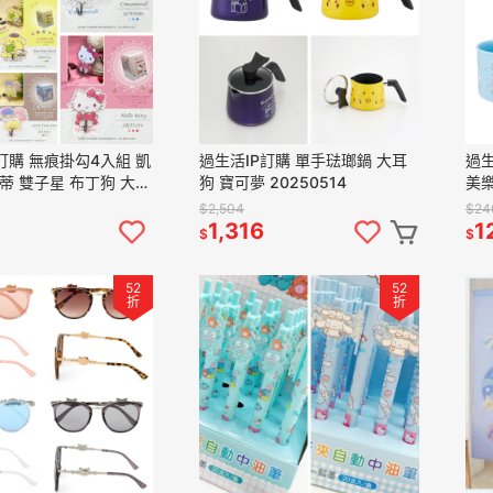
訂購 無痕掛勾4入組 凱
過生活IP訂購 單手琺瑯鍋 大耳
過生
蒂 雙子星 布丁狗 大耳
狗 寶可夢 20250514
美樂
 帕恰狗 人魚漢頓
塑膠
$2,504
$24
1,316
1
$
$
52
52
折
折