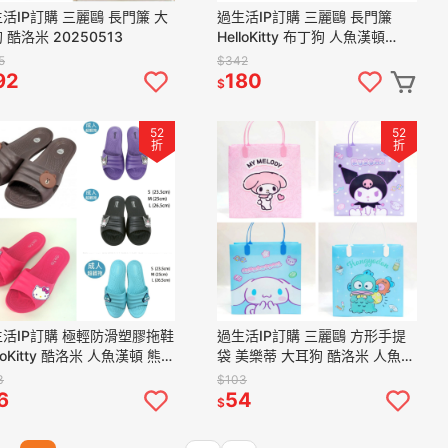
活IP訂購 三麗鷗 長門簾 大
過生活IP訂購 三麗鷗 長門簾
 酷洛米 20250513
HelloKitty 布丁狗 人魚漢頓
20250513
5
$342
92
180
$
52
52
折
折
活IP訂購 極輕防滑塑膠拖鞋
過生活IP訂購 三麗鷗 方形手提
lloKitty 酷洛米 人魚漢頓 熊大
袋 美樂蒂 大耳狗 酷洛米 人魚漢
250513
頓 20250513
3
$103
6
54
$