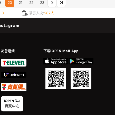
9
20
21
22
23
5.0
購買人次:
287人
nstagram
友善連結
下載iOPEN Mall App
賣家中心