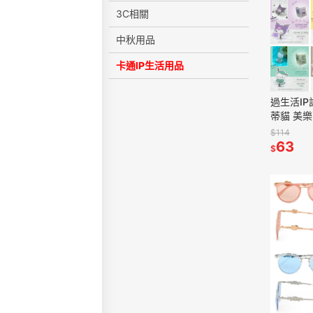
3C相關
中秋用品
卡通IP生活用品
過生活IP
蒂貓 美樂
狗 酷洛米
$114
6516R
63
$