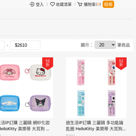
結帳
登入
收藏清單
購物車(
0
)
顯示：
筆商品
55
52
折
折
活IP訂購 三麗鷗 網紗化妝
過生活IP訂購 三麗鷗 多功能鑰
HelloKitty 美樂蒂 大耳狗 酷
匙圈 HelloKitty 美樂蒂 大耳狗
 6A53R
酷洛米 20250520
1
$301