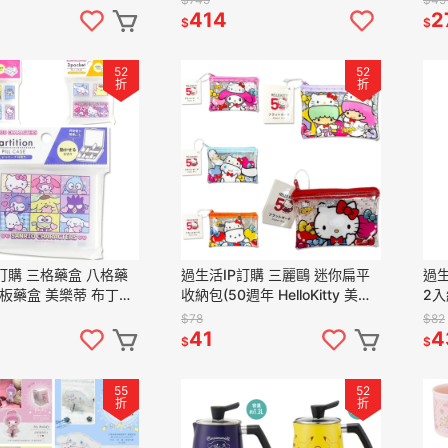
414
2
$
$
52
52
折
折
訂購 三格藥盒 八格藥
過生活IP訂購 三麗鷗 迷你扁平
過生
板藥盒 美樂蒂 布丁狗
收納包(50週年 HelloKitty 美樂
2入
洛米 帕恰狗 人魚漢頓
蒂 雙子星 大耳狗 帕恰狗
$78
$82
19
20250519
41
4
$
$
55
52
折
折