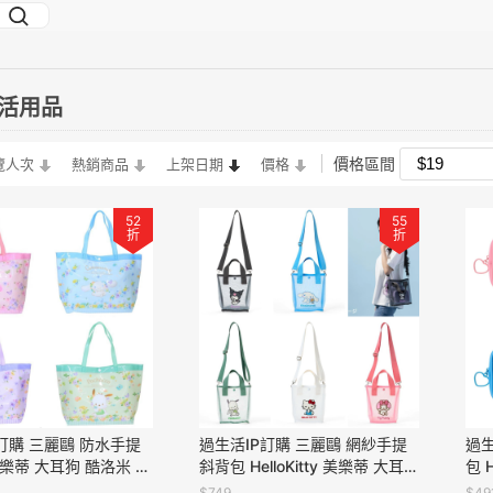
生活用品
價格區間
覽人次
熱銷商品
上架日期
價格
52
55
折
折
訂購 三麗鷗 防水手提
過生活IP訂購 三麗鷗 網紗手提
過生
樂蒂 大耳狗 酷洛米 帕
斜背包 HelloKitty 美樂蒂 大耳狗
包 
50520
酷洛米 帕恰狗 11408
洛米
$749
$49