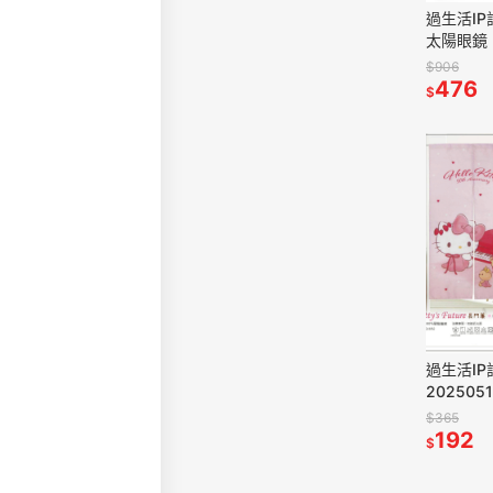
過生活IP
太陽眼鏡 H
狗 酷洛米 
$906
476
$
過生活IP訂購
202505
$365
192
$