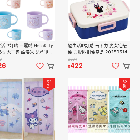
活IP訂購 三麗鷗 HelloKitty
過生活IP訂購 吉卜力 魔女宅急
蒂 大耳狗 酷洛米 兒童單耳
便 方形四扣便當盒 20250514
杯 20250514
0
$804
26
422
$
52
52
折
折