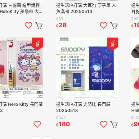
訂購 三麗鷗 造型鏡腳
過生活IP訂購 大耳狗 原子筆 人
過生
elloKitty 美樂蒂 大耳
魚漢頓 20250514
耳狗
20250514
$53
$36
28
1
$
$
52
52
折
折
 Hello Kitty 長門簾
過生活IP訂購 史努比 長門簾
過生
13
20250513
He
20
$342
$18
180
9
$
$