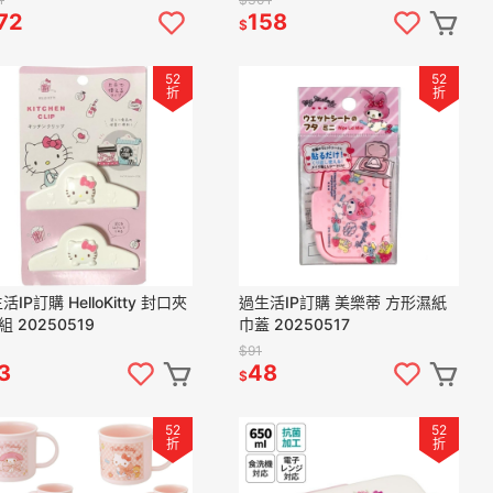
72
158
$
52
52
折
折
活IP訂購 HelloKitty 封口夾
過生活IP訂購 美樂蒂 方形濕紙
組 20250519
巾蓋 20250517
$91
3
48
$
52
52
折
折