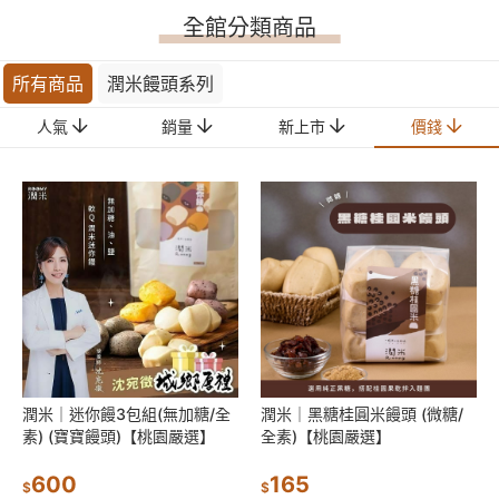
全館分類商品
所有商品
潤米饅頭系列
價錢
人氣
銷量
新上市
潤米｜迷你饅3包組(無加糖/全
潤米｜黑糖桂圓米饅頭 (微糖/
素) (寶寶饅頭)【桃園嚴選】
全素)【桃園嚴選】
600
165
$
$