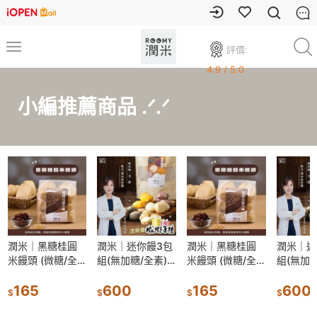
評價:
4.9 / 5.0
小編推薦商品 .ᐟ.ᐟ
潤米｜黑糖桂圓
潤米｜迷你饅3包
潤米｜黑糖桂圓
潤米｜迷
米饅頭 (微糖/全
組(無加糖/全素)
米饅頭 (微糖/全
組(無加糖
素)【桃園嚴選】
(寶寶饅頭)【桃園
素)【桃園嚴選】
(寶寶饅
165
嚴選】
600
165
嚴選】
600
$
$
$
$