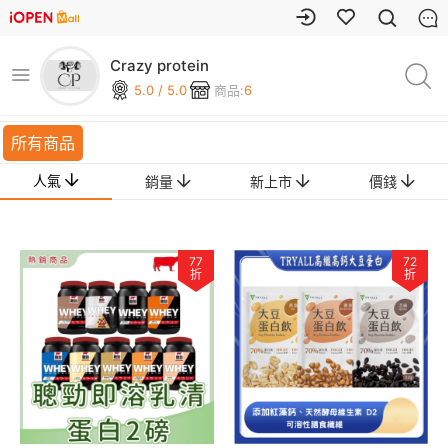
Crazy protein
5.0 / 5.0
商品:
6
所有商品
人氣
銷量
新上市
價錢
77
72
折
折