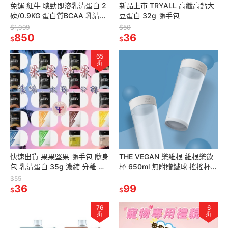
免運 紅牛 聰勁即溶乳清蛋白 2
新品上市 TRYALL 高纖高鈣大
磅/0.9KG 蛋白質BCAA 乳清蛋
豆蛋白 32g 隨手包
白 紅牛乳清 濃縮乳清 高蛋白
$1,099
$50
蛋白粉 紅牛乳清
850
36
$
$
65
折
快速出貨 果果堅果 隨手包 隨身
THE VEGAN 樂維根 維根樂飲
包 乳清蛋白 35g 濃縮 分離 水
杯 650ml 無附贈鐵球 搖搖杯
解 健身 高蛋白 飽足感 代餐
蛋白杯 乳清杯 隨身杯 環保杯
$55
36
99
$
$
76
6
折
折