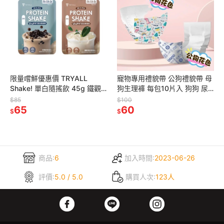
限量嚐鮮優惠價 TRYALL
寵物專用禮貌帶 公狗禮貌帶 母
Shake! 單白隨搖飲 45g 鐵觀
狗生理褲 每包10片入 狗狗 尿
音奶茶/珍珠奶茶 大豆分離 濃
布 寵物尿布 狗狗紙尿布 公狗
$85
$100
縮乳清蛋白 低糖
65
母狗
60
$
$
商品:
6
加入時間:
2023-06-26
評價:
5.0 / 5.0
購買人次:
123人