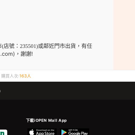
市
出貨
，有任
(店號：235501)或鄰近門市
.com)，謝謝!
購買人次:
163人
m
下載iOPEN Mall App