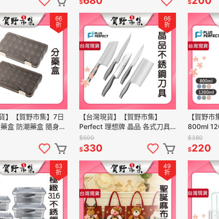
680
200
$
$
66
66
折
折
貨】【賀野市集】7日
【台灣現貨】【賀野市集】
【賀野市集】
封藥盒 防潮藥盒 隨身藥
Perfect 理想牌 晶品 各式刀具
800ml 1
盒 藥物分裝盒 3格/4
剁刀 切片刀 料理刀 萬用刀 水
明水壺 Pe
$500
$380
分隔藥盒 分格
果刀 廚房 料理 台灣牌
啟
330
220
$
$
63
49
折
折