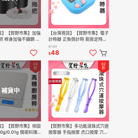
貨】【賀野市集】加強
【台灣現貨】【賀野市集】電子
把 桿身加強不鏽鋼 更
計時器 正負倒計時 廚房定時器
厚超吸水細纖維布 1桶
大屏幕 提醒 磁吸 馬卡龍 多功
$169
手壓拖把 乾濕兩用
能 廚房 料理 烘焙 烘烤
48
$
48
62
折
折
補貨中
貨】【賀野市集】保固
【賀野市集】多功能滾珠式穴道
0.01g 精密料理
按摩器 手指按摩 虎口按摩 穴位