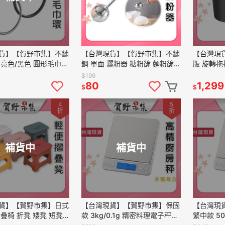
貨】【賀野市集】不鏽
【台灣現貨】【賀野市集】不鏽
【台灣現
 亮色/黑色 圓形毛巾環
鋼 單面 灑粉器 糖粉篩 麵粉篩
版 旋轉拖
巾 擦手巾 浴室 五金
糖霜/可可/抹茶粉灑粉 濾茶器
好洗拖 加
$199
件 圓環 圓底座
按壓手柄 烘焙用具 廚房
1桿5布 
80
1,299
$
$
4
5
折
折
補貨中
補貨中
貨】【賀野市集】日式
【台灣現貨】【賀野市集】保固
【台灣現
疊椅 折凳 矮凳 短凳
款 3kg/0.1g 精密料理電子秤
繁中款 500g/