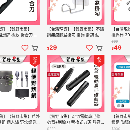
貨】【賀野市集】
【台灣現貨】【賀野市集】不鏽
【台灣現
t 理想牌 極致 折合刀 輕
鋼無痕臉盆掛勾 掛鉤 掛鈎 黏勾
攪拌棒 3
便攜帶 露營 外出可用
免打孔 牆壁 浴室掛鈎 無痕貼
吧叉匙 吧
$99
蔬菜 魚肉皆可切
免釘 臉盆 易安裝 掛架
工具 雞尾
29
49
$
$
62
48
折
折
貨】【賀野市集】戶外
【賀野市集】2合1電動鼻毛修
【賀野市集
具組 個人鍋 野炊鍋具
剪器+刮鬍刀 替換式刀頭 靜音
鏽鋼 陶瓷
營鍋 (2鍋+3餐具)
可水洗 雙環刀頭 高速馬達 電池
水壺 PLUS
$229
$900