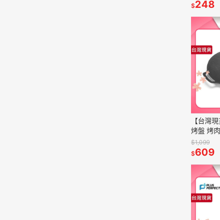
水果刀 
248
$
【台灣現
烤盤 烤
盤 鑄鐵
$1,099
把手 附繩
609
$