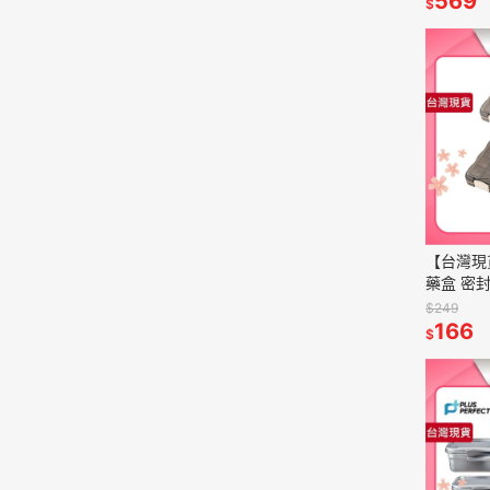
569
$
【台灣現
藥盒 密
盒 旅行藥
$249
格 可選 
166
$