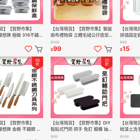
貨】【賀野市集】
【台灣現貨】【賀野市集】聖誕
【台灣現
t 理想牌 極緻 316不鏽鋼
麻布禮物袋 立體毛絨公仔造型
排插固定器
台灣製造 多種尺寸 電鍋
可愛造型手提袋 聖誕提袋 購物
牆壁 桌下
$199
$69
 防漏設計
袋 麻布袋 手提袋 雪人 麋鹿
釘 收納 
99
15
$
$
66
25
折
折
貨】【賀野市集】
【台灣現貨】【賀野市集】DIY
【台灣現
t 理想牌 金緻 不鏽鋼 剁
黏貼式門把 把手 免釘 櫥櫃 抽
硅藻土洗
小菜刀 主廚刀 麵包刀
屜 推拉門 滑門 玻璃門 窗戶 簡
水龍頭 防
$99
$199