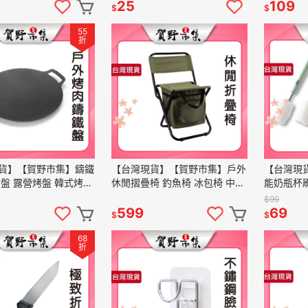
削皮刀 料理用
易型 自帶黏膠 多用途
藻土
25
109
$
$
55
折
貨】【賀野市集】鑄鐵
【台灣現貨】【賀野市集】戶外
【台灣現
肉盤 露營烤盤 韓式烤肉
休閒摺疊椅 釣魚椅 冰包椅 中大
能奶瓶杯刷
盤 多功能炒盤 煎肉盤
型童軍椅 收納椅 便攜 輕便 露
替換式 撞
$99
 戶外 露營 野炊
營 野營 冰袋 冰箱 飲料袋
瓶杯 寶寶
599
69
$
$
68
折