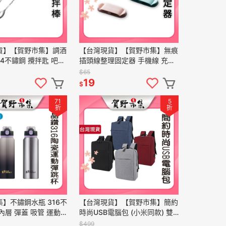
貨】【賀野市集】調酒
【台灣現貨】【賀野市集】無痕
04不鏽鋼 攪拌匙 吧匙
插頭線整理固定器 手機線 充電
平匙 吧勺 雙頭 調酒
線 繞線器 方便 整潔 大方 撞色
$65
酒 餐廳營業
簡約造型 牆面 免釘
19
$
71
5
折
折
】不鏽鋼水瓶 316不
【台灣現貨】【賀野市集】簡約
內層 彈蓋 吸管 運動
時尚USB電腦包 (小米同款) 雙
 PERFECT 晶鑽316
肩包 電腦背包 筆電包 多層商務
$499