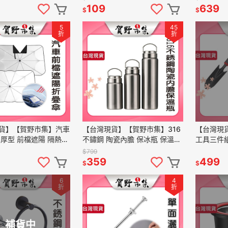
DS101
款 剪鼻毛 鬍鬚 方便攜帶
陶瓷運動
109
639
$
$
5
45
折
折
貨】【賀野市集】汽車
【台灣現貨】【賀野市集】316
【台灣現
加厚型 前檔遮陽 隔熱
不鏽鋼 陶瓷內膽 保冰瓶 保溫保
工具三件組
銀升級 不透光 快速收納
冰 金屬提把 酷冰杯 鋼杯 真空
手把 堅固
$799
套 V型開口 車用
保溫瓶 外出旅遊 單車運動
窄鏟 五齒
359
499
$
$
6
4
折
折
補貨中