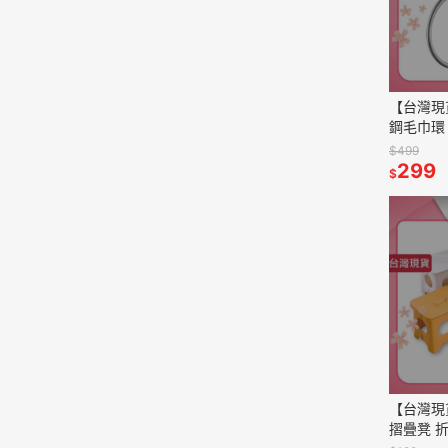
【台灣現
鋼毛巾環
毛巾架 浴
$499
件 衛浴配
299
$
【台灣現
摺疊凳 折