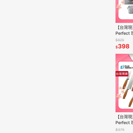
【台灣現
Perfec
保鮮盒 
$625
烤箱可用
398
$
【台灣現
Perfec
刀 片刀 
$375