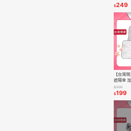
DS-101 
249
$
【台灣現
遮陽傘 
降溫 鈦
$399
送收納皮
199
$