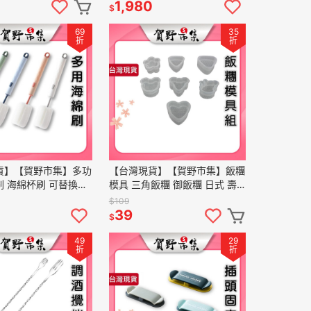
15W
1,980
$
69
35
折
折
貨】【賀野市集】多功
【台灣現貨】【賀野市集】飯糰
 海綿杯刷 可替換頭
模具 三角飯糰 御飯糰 日式 壽
色爆款 細緻海綿 不傷
司 野餐 便當 露營 料理 廚房
$109
 廚房 清潔用品
DIY 可愛造型 壓模
39
$
49
29
折
折