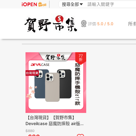
所
評價:
5.0 / 5.0
77
折
【台灣現貨】【賀野市集】
Deveilcase 惡魔防摔殼 air版
iPhone14/Pro/Max 惡魔手機殼
$880
SGS