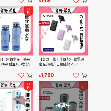
149
$
57
折
 運動水壺 Tritan
【賀野市集】半固態行動電源
200ml 耐溫100度 透
磁吸無線充自帶線快充 K1
rfect 理想牌 一鍵開
ONAIR PD QC3 手機 藍芽耳機
手錶 可充 支架式
1,780
$
21
5
折
折
補貨中