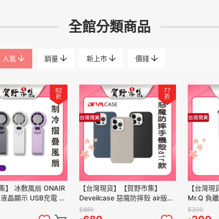
全館分類商品
人氣
銷量
新上市
價錢
82
77
折
折
】 冰敷風扇 ONAIR
【台灣現貨】【賀野市集】
【台灣現
液晶顯示 USB充電 手
Deveilcase 惡魔防摔殼 air版
Mr.Q 負
用 半導體製冷 強勁風
iPhone14/Pro/Max 惡魔手機殼
USB 車
$880
$300
-650
SGS
專用 快速