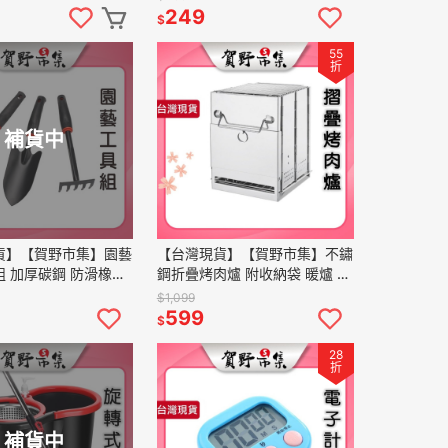
彈跳杯
包 防撥水 抗磨牛津布
249
$
55
折
補貨中
貨】【賀野市集】園藝
【台灣現貨】【賀野市集】不鏽
 加厚碳鋼 防滑橡膠
鋼折疊烤肉爐 附收納袋 暖爐 柴
耐用 園藝 鏟子 寬鏟
火爐 烤肉架 露營 野炊 戶外 露
$1,099
耙 盆栽 植栽
營 野外 廚房 烹飪 便攜
599
$
28
折
補貨中