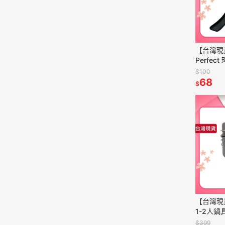
【台灣現
Perfec
量化 方
$100
水果刀 
68
$
【台灣現
1-2人鍋
登山鍋 露
$399