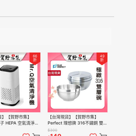
66
49
折
折
貨】【賀野市集】
【台灣現貨】【賀野市集】
離子 HEPA 空氣清淨機
Perfect 理想牌 316不鏽鋼 雙層
用/辦公/居家 小型空間
隔熱碗 專利碗蓋 學生餐碗 露營
$300
循環 極靜音
用碗 菜盤 台灣製