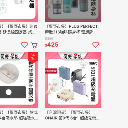
貨】【賀野市集】無痕
【賀野市集】PLUS PERFECT
 延長線固定器 桌面
極緻316咖啡隨身杯 理想牌 不
 可拆卸 滑軌 可釘 免
鏽鋼保溫杯 保溫 保冷 隨行杯
$850
理線 黏貼
冰霸杯 環保杯 防漏
425
$
54
折
貨】【賀野市集】軟式
【台灣現貨】【賀野市集】
手台吸水墊 超強吸水
ONAIR 第9代 6合1 超級充電行
濺水 廚房 洗臉盆 珪
動電源15000mAh 磁吸快充