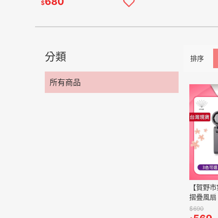
680
$
分類
排序
所有商品
【賀野市集
摺疊風扇 
持掛脖兩
$690
力 CYKE