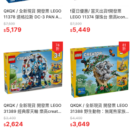
QKQK / 全新現貨 開發票 LEGO
❗️夏日優惠/ 當天出貨❗️開發票
11378 道格拉斯 DC-3 PAN AM
LEGO 11374 彈珠台 樂高icons
客機 樂高icons系列
系列 / QKQK
$7,599
$7,399
5,179
5,449
$
$
74
81
折
折
QKQK / 全新現貨 開發票 LEGO
QKQK / 全新現貨 開發票 LEGO
31389 經典摩天輪 樂高creator
31388 野生動物：無尾熊家族
系列
樂高creator系列
$3,499
$4,499
2,624
3,649
$
$