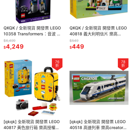
QKQK / 全新現貨 開發票 LEGO
QKQK / 全新現貨 開發票 LEGO
10358 Transformers：音波 樂
40818 義大利明信片 樂高
高icons系列
creator系列
$6,499
$549
4,249
449
$
$
76
78
折
折
[qkqk] 全新現貨 開發票 LEGO
[qkqk] 全新現貨 開發票 LEGO
40817 黃色旅行箱 樂高授權店
40518 高速列車 樂高creator系