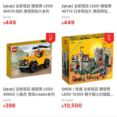
[qkqk] 全新現貨 開發票 LEGO
[qkqk] 全新現貨 LEGO 開發票
40519 紐約 樂高明信片系列
40713 日本明信片 樂高明信片
系列
$549
$549
449
449
$
$
72
87
折
折
[qkqk] 全新現貨 開發票 LEGO
QKQK / 免運 全新現貨 開發票
40650 小路虎 樂高creator系列
LEGO 10305 獅子騎士的城堡
樂高icon系列
$549
$11,999
398
10,500
$
$