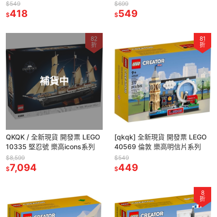
系列
列
$549
$699
418
549
$
$
82
81
折
折
補貨中
QKQK / 全新現貨 開發票 LEGO
[qkqk] 全新現貨 開發票 LEGO
10335 堅忍號 樂高icons系列
40569 倫敦 樂高明信片系列
$8,599
$549
7,094
449
$
$
8
折