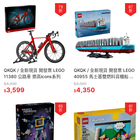
79
87
折
折
QKQK / 全新現貨 開發票 LEGO
QKQK / 全新現貨 開發票 LEGO
11380 公路車 樂高icons系列
40955 馬士基雙燃料貨櫃船 樂
高icons系列
$4,499
$4,999
3,599
4,350
$
$
65
81
折
折