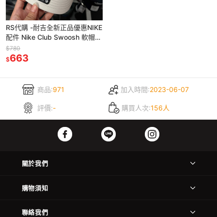
RS代購 -耐吉全新正品優惠NIKE
配件 Nike Club Swoosh 軟帽
FB5369-100
$780
663
$
商品:
971
加入時間:
2023-06-07
評價:
-
購買人次:
156人
關於我們
購物須知
聯絡我們