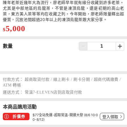
陳年老茶近幾年大為流行，廖老師早年就有緣分收藏到許多老茶。
尤其是中部地區的烏龍茶，不管是凍頂烏龍，還是初期的高山老
茶，東方美人茶等等均在收藏之列。今年開始，廖老師限量釋出超
優質，沉放池間超過20年以上的凍頂烏龍茶跟大家分享。
5,000
$
數量
付款方式：
超商取貨付款 / 線上刷卡 / 刷卡分期 / 超商代碼繳費 /
ATM 轉帳
運送方式：
常溫7-ELEVEN店到店取貨付款
本商品適用活動
$77全站免運-超取常溫-開運大發 (8/6 10:0
折價券
登入領取
0-8/12)