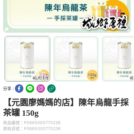
分享 :
【元園廖媽媽的店】陳年烏龍手採
茶罐 150g
商品編號：P0665000770236
原始貨號：P0665000770236