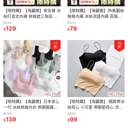
【限時購】【海麗娜】安全褲 冰
【限時購】【海麗娜】7A桑蠶絲
絲打底女內褲 無痕遮三角區 防
無痕內褲 冰絲涼感內褲 高彈力
尷尬線 防走光 雙層遮擋 四角褲
裸感內褲 學生三角褲 親膚舒適
$299
$279
【E08】
129
不悶熱瑜珈中腰女【B169】
79
$
$
17
16
折
折
【限時購】【海麗娜】日本安心
【限時購】【海麗娜】 細肩帶冰
一代 冰絲無痕內衣 無鋼圈運動
絲背心 小可愛 帶胸墊背心 涼感
背心 大尺碼內衣 涼感透氣晚安
短版背心 平口性感厚杯吊帶顯胸
$790
$599
睡眠舒適內衣【B126】
139
大打底內搭背心【B10】
99
$
$