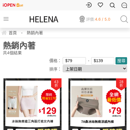
評價:
4.6 / 5.0
首頁
-
熱銷內著
熱銷內著
共
4
個結果
價格：
排序：
43
28
折
折