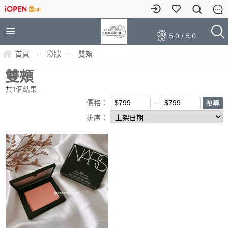
5.0 / 5.0
首頁
-
彩妝
-
雙頰
雙頰
共
1
個結果
價格：
排序：