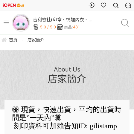
吉利會社(印章、情趣內衣、
連續章、橡皮章、五金、文
5.0 / 5.0
商品:
481
具、3C、雜貨)
首頁
-
店家簡介
About Us
店家簡介
㊝
現貨，快速出貨，平均的出貨時
間是”一天內”
㊝
刻印資料可加賴告知ID: gilistamp