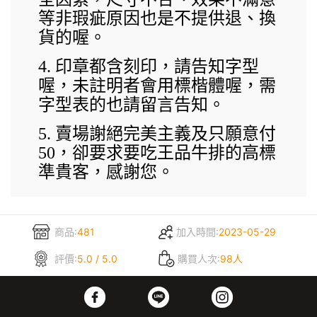
等非瑕疵原因也是不提供退、換
貨的喔。
4.
印章都含刻印，請告知字型
喔，未註明者會用標楷體喔，需
字型表的也請留言告知。
5.
賣場謝絕完美主義及只願意付
50
，卻要求要吃王品牛排的高標
準貴客，感謝您。
商品:
481
加入時間:
2023-05-29
評價:
5.0 / 5.0
購買人次:
98人