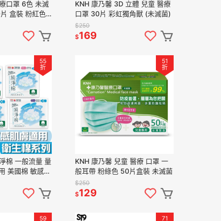
醫療口罩 6色 未滅
KNH 康乃馨 3D 立體 兒童 醫療
0片 盒裝 粉紅色
口罩 30片 彩虹獨角獸 (未滅菌)
粉綠色 粉紫色 白
$250
169
$
55
51
折
折
淨棉 一般流量 量
KNH 康乃馨 兒童 醫療 口罩 一
用 美國棉 敏感肌
般耳帶 粉綠色 50片盒裝 未滅菌
$250
129
$
59
71