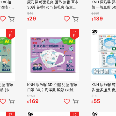
巾 80抽
康乃馨 輕柔乾爽 護墊 無香 草本
KNH 康乃馨 
含酒精、人
30片 花香17cm 超乾爽 衛生棉
菌 一般耳帶 5
性成分
生理期 日用 經期使用 st9plus
粉藍色 粉黃色 
$49
$250
色 現貨
29
139
$
$
67
67
折
折
 兒童 醫療
KNH 康乃馨 3D 立體 兒童 醫療
KNH 康乃馨 純
橘 (未滅
口罩 30片 海洋風 藍鯨 (未滅菌)
多 量多加長 夜
ST9PLUS
膚適用
$250
$99
169
55
$
$
67
49