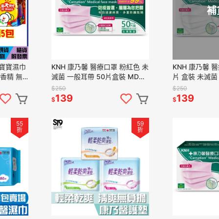
補
 寶寶濕巾
KNH 康乃馨 醫療口罩 粉紅色 未
KNH 康乃馨 醫
無香精 無
滅菌 一般耳帶 50片盒裝 MD雙
片 盒裝 未滅菌
鋼印
醫療人員
$250
$250
139
139
$
$
55
59
折
折