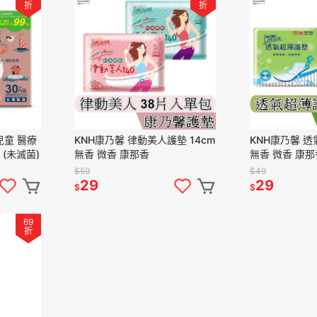
折
折
 兒童 醫療
KNH康乃馨 律動美人護墊 14cm
KNH康乃馨 透
 (未滅菌)
無香 微香 康那香
無香 微香 康那
$59
$49
29
29
$
$
69
折