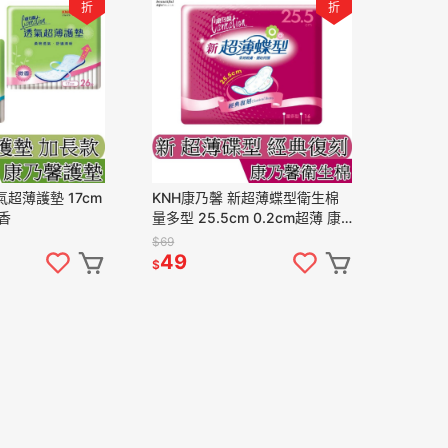
折
折
氣超薄護墊 17cm
KNH康乃馨 新超薄蝶型衛生棉
香
量多型 25.5cm 0.2cm超薄 康
那香
$69
49
$