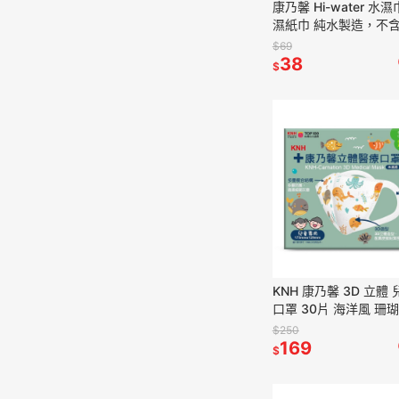
康乃馨 Hi-water 水濕
濕紙巾 純水製造，不
工香料、螢光劑等刺激
$69
ST9
38
$
KNH 康乃馨 3D 立體
口罩 30片 海洋風 珊瑚
菌)
$250
169
$