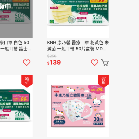
貨中
療口罩 白色 50
KNH 康乃馨 醫療口罩 粉黃色 未
 一般耳帶 護士
滅菌 一般耳帶 50片盒裝 MD雙
鋼印
$250
139
$
55
67
折
折