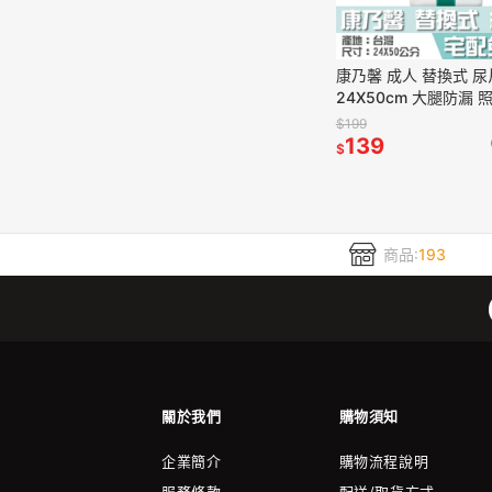
康乃馨 成人 替換式 尿
24X50cm 大腿防漏 
用 宅購省
$199
139
$
商品:
193
關於我們
購物須知
企業簡介
購物流程說明