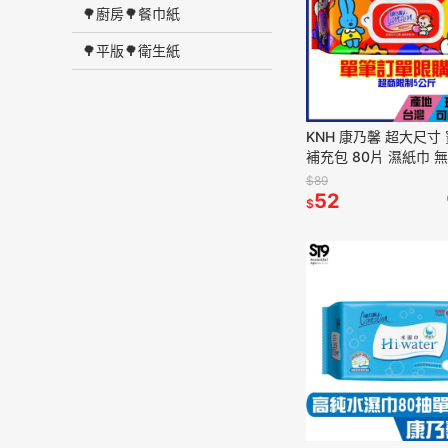
🌳廚房🌳餐巾紙
🌳平版🌳衛生紙
KNH 康乃馨 超大尺寸
補充包 80片 濕紙巾 
酒精 外出 攜帶 清潔
$89
52
$