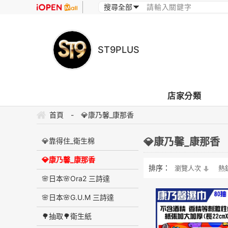
ST9PLUS
店家分類
首頁
-
💎康乃馨_康那香
💎康乃馨_康那香
💎靠得住_衛生棉
💎康乃馨_康那香
排序：
瀏覽人次
熱
🌸日本🌸Ora2 三詩達
🌸日本🌸G.U.M 三詩達
🌳抽取🌳衛生紙