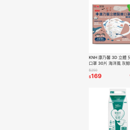
KNH 康乃馨 3D 立體
口罩 30片 海洋風 灰鯨
$250
169
$