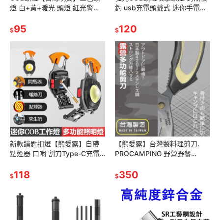
燈 白+黃+暖光 頭燈 紅光警示
釣 usb充電頭戴式 迷你手電筒
登山頭燈 充電頭燈 輕便型頭燈
戶外超亮迷你 登山頭燈 百岳必
工作頭燈 釣魚頭燈
95
備 停電頭燈
120
$
$
新款鑰匙扣燈【熊愛露】自帶
【熊愛露】台灣製料理剪刀.
點煙器 口哨 割刀Type-C充電.
PROCAMPING 野營野餐
可掛式多功能。應急小手電筒
420J2不鏽鋼 露營剪刀 廚房料
強磁吸附COB工作燈
118
理剪刀 日本不鏽鋼
350
$
$