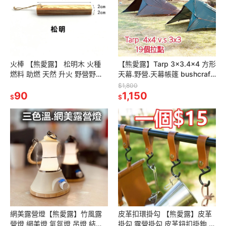
火棒 【熊愛露】 松明木 火種
【熊愛露】Tarp 3x3.4x4 方形
燃料 助燃 天然 升火 野營野餐
天幕.野營.天幕帳篷 bushcraft
戶外野營求生.高油脂松明木.野
軍事露營. DD Tarp同款.原廠製
$1,800
外引火.點火.助燃松明子
90
作
1,150
$
$
網美露營燈【熊愛露】竹風露
皮革扣環掛勾 【熊愛露】皮革
營燈 網美燈 氣氛燈 吊燈 結繩
掛勾 露營掛勾 皮革鈕扣掛鉤 S