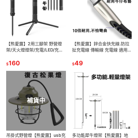
【熊愛露】2用三腳架 野營燈
【熊愛露】鋅合金快充線.防拉
架/天火燈燈架/充電/LED/充電
扯充電線 傳輸線 充電線 適用
露營燈燈架/鋁合金三腳架/地釘
iPhone Type-C USB 蘋果.3A
燈架
160
快充線
49
$
$
補貨中
吊掛式野營燈【熊愛露】usb充
多功能犀牛燈架【熊愛露】地