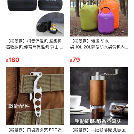
【熊愛露】柯曼保溫包 煮飯神
【熊愛露】領域.防水
器收納包.便當盒保溫包 登山 露
袋.10L.20L輕便防水袋背包內
營 野營便當盒包.適用Trangia
膽 / 登山防水袋 / 溯溪漂流袋
便當盒
180
79
$
$
【熊愛露】口袋鑰匙夾.EDC迷
【熊愛露】手磨咖啡機.北歐風.