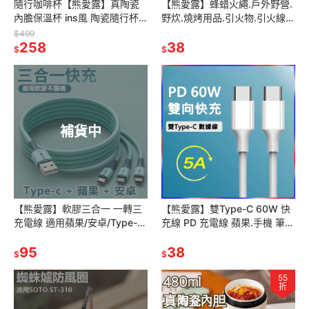
隨行咖啡杯【熊愛露】真陶瓷
【熊愛露】蜂蜡火繩.戶外野營.
內膽保溫杯 ins風 陶瓷隨行杯
野炊.燒烤用品.引火物.引火線
辦公杯 帶蓋 情侶杯 陶瓷內膽保
繩.引火麻繩. 生火利器.手持引
$499
溫杯 露營咖啡杯
258
火繩.
38
$
$
補貨中
【熊愛露】軟膠三合一 一轉三
【熊愛露】雙Type-C 60W 快
充電線 適用蘋果/安卓/Type-C
充線 PD 充電線 蘋果.手機 筆電
手機 3合1多功能充電線 三線合
Macbook 三星 小米 華碩.傳輸
一快速充電線.數據線
95
線
38
$
$
55
折