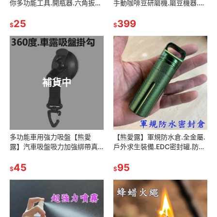
你多功能工具.開瓶器.六角扳手.
手動咖啡豆研磨機.磨豆機器.家
戰術配件.生存遊戲.molle系統
用器具小型手搖磨粉.手沖咖啡.
工具
25
可調粗細.研磨咖啡機
399
$
$
補貨中
多功能車用強力吸盤【熊愛
【熊愛露】軍規防水倉.全金屬.
露】汽車吸盤吸力加強綁帶真
戶外求生裝備.EDC密封罐.防水
空吸盤掛勾野營露營天幕.萬用
倉.防水罐.防水盒.急救藥瓶.密
吸盤掛勾
45
封倉
95
$
$