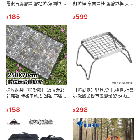
電復古露營燈.營地燈.氛圍燈.帳
釘燈桿 桌面燈柱 露營燈桿 天火
篷led燈.typc-c充電.鐵道燈.漁
燈架 露營燈柱 營燈架 落地燈架
夫燈.松果燈
185
戶外燈.附1/4接頭燈桿
599
$
$
送收納袋【熊愛露】 數位迷彩.
【熊愛露】野營.登山.機露.折疊
前庭墊 戰術風格.防潮墊 野營.
迷你爐架機車露營爐架 烤肉網
地墊 地布 帳篷前緩衝區地墊
野營架 戶外爐架 登山爐架.耐重
250x70cm
158
爐架
298
$
$