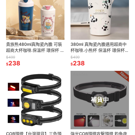
貴族熊480ml真陶瓷內膽 可裝
380ml 真陶瓷內膽適用超商中
超商大杯咖啡.保溫杯 環保杯 隨
杯咖啡.小熊杯 保溫杯 環保杯
行杯 保溫杯 飲料杯 陶瓷保溫杯
隨行杯 保溫杯 飲料杯 陶瓷保溫
$499
$499
隨行咖啡杯
238
杯 水杯 隨行咖啡杯
238
$
$
補貨中
COB頭燈【台灣現貨】三色頭
強光COB頭燈攻擊頭燈 釣魚夜