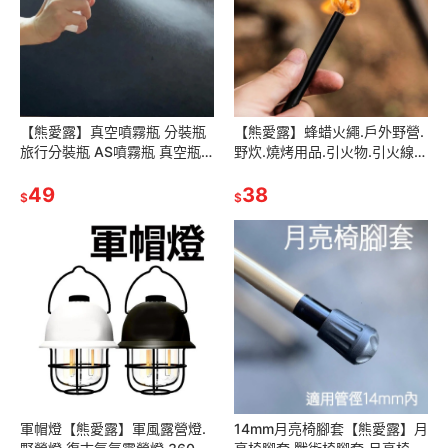
【熊愛露】真空噴霧瓶 分裝瓶
【熊愛露】蜂蜡火繩.戶外野營.
旅行分裝瓶 AS噴霧瓶 真空瓶
野炊.燒烤用品.引火物.引火線
噴霧 .次氯酸水分裝瓶.酒精分裝
繩.引火麻繩. 生火利器.手持引
瓶.超強噴霧
49
火繩.
38
$
$
軍帽燈【熊愛露】軍風露營燈.
14mm月亮椅腳套【熊愛露】月