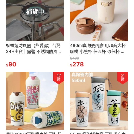
補貨中
蜘蛛爐防風圈【熊愛露】台灣
480ml真陶瓷內膽 用超商大杯
24H出貨｜露營 不銹鋼防風圈
咖啡.小熊杯 保溫杯 環保杯 隨
SOTO ST-310 擋風板 登山爐
行杯 保溫杯 飲料杯 陶瓷保溫杯
$499
防風環 蜘蛛爐 炊具
90
隨行咖啡杯
278
$
$
47
51
折
折