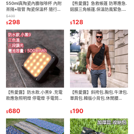
550ml真陶瓷內膽咖啡杯 內附
【熊愛露】急救帳篷 防寒應急.
茶隔+吸管 陶瓷保溫杯 隨行杯
鋁膜三角帳篷.保溫防風緊急.求
陶瓷保溫瓶 保溫杯 陶瓷咖啡杯
生帳篷.急救保暖.抗撕裂輕巧.防
$499
康納斯
298
風輕薄.易收納旅遊露營野餐
128
$
$
【熊愛露】防水款.小黑9 .充電
【熊愛露】斜挎包.胸包.牛津包.
款應急照明燈 停電燈 手電筒
單肩包.韓版小背包.休閒腰
USB 登山手電筒 帳篷燈 警示燈
包.molle系統包.側肩包.軍迷腰
野營燈 照明燈.擺攤燈
680
包 男女運動側肩包
190
$
$