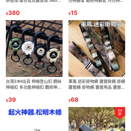
野營燈.復古氣氛露營燈 360度
亮椅腳套 戰術椅腳套 月亮椅腳
照明 100流明 仿鎢絲光 白光
套.森林椅 適配helinox 挪客 迪
紅光 LR40同款
380
卡儂 TILLA
15
$
$
台灣24H出貨 伸縮登山扣 鋼絲
軍風.迷彩掛物繩 露營掛繩 掛繩
伸縮扣 多功能伸縮扣 戰術伸縮
露營繩 掛物繩 露營用品 露營
扣 露營掛扣 登山扣鑰匙圈手機
野餐登山 烤肉 野營 帳篷 露營
掛繩.悠遊卡掛扣
39
吊繩.曬衣繩
68
$
$
64
折