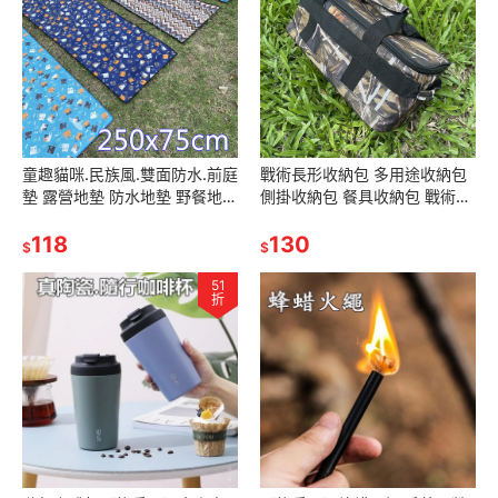
童趣貓咪.民族風.雙面防水.前庭
戰術長形收納包 多用途收納包
墊 露營地墊 防水地墊 野餐地墊
側掛收納包 餐具收納包 戰術工
民族風(附收納袋)地墊
具收納包 野營工具箱 配件收納
118
包 雜物收納包
130
$
$
51
折