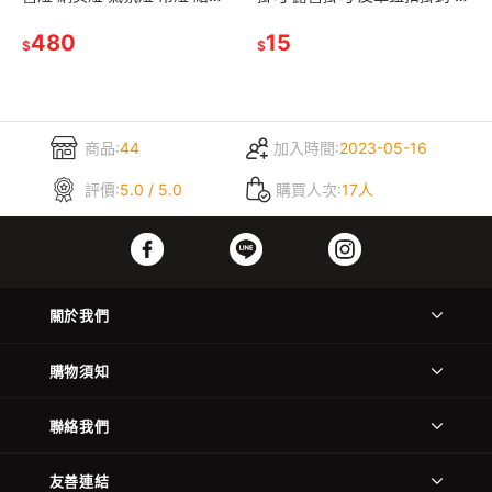
燈.煤油燈.提燈.竹風露營燈.馬
型掛鈎 戶外掛勾 露營繩扣 鑰匙
燈.露營照明
480
扣 野餐 露營掛勾
15
$
$
商品:
44
加入時間:
2023-05-16
評價:
5.0 / 5.0
購買人次:
17人
關於我們
購物須知
聯絡我們
友善連結