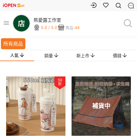
熊愛露工作室
5.0 / 5.0
商品:
44
所有商品
人氣
銷量
新上市
價錢
59
折
補貨中