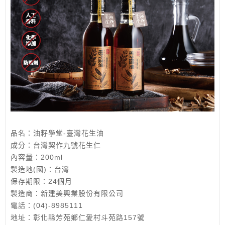
品名：油籽學堂-臺灣花生油
成分：台灣契作九號花生仁
內容量：200ml
製造地(國)：台灣
保存期限：24個月
製造商：新建美興業股份有限公司
電話：(04)-8985111
地址：彰化縣芳苑鄉仁愛村斗苑路157號