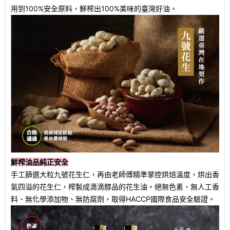
用到100%安全原料，鮮榨出100%美味的臺灣好油。
鮮榨油品純正安全
手工篩選大粒九號花生仁，再由老師傅精準掌控烘焙溫度，烘出香
氣四溢的花生仁，榨製成滴滴醇品的花生油。絕無色素、無人工香
料、無化學添加物、無防腐劑，取得HACCP國際食品安全驗證。