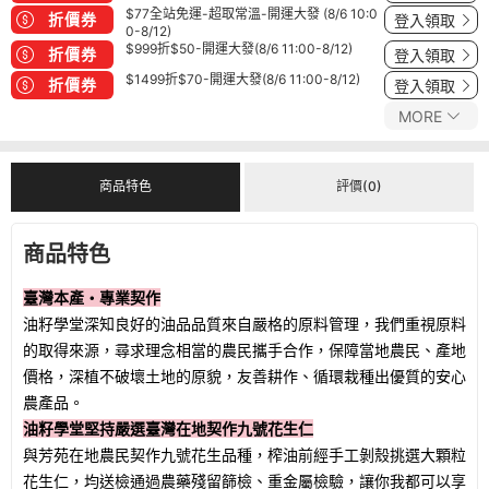
$77全站免運-超取常溫-開運大發 (8/6 10:0
折價券
登入領取
0-8/12)
$999折$50-開運大發(8/6 11:00-8/12)
折價券
登入領取
$1499折$70-開運大發(8/6 11:00-8/12)
折價券
登入領取
MORE
商品特色
評價(0)
商品特色
臺灣本產・專業契作
油籽學堂深知良好的油品品質來自嚴格的原料管理，我們重視原料
的取得來源，尋求理念相當的農民攜手合作，保障當地農民、產地
價格，深植不破壞土地的原貌，友善耕作、循環栽種出優質的安心
農產品。
油籽學堂堅持嚴選臺灣在地契作九號花生仁
與芳苑在地農民契作九號花生品種，榨油前經手工剝殼挑選大顆粒
花生仁，均送檢通過農藥殘留篩檢、重金屬檢驗，讓你我都可以享