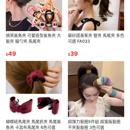
搞笑鯊魚夾 可愛造型鯊魚夾 大
磨砂感香蕉夾 豎夾 馬尾夾 多色
髮夾 腦勺夾 馬尾夾
可選 FA033
49
39
$
$
蝴蝶結馬尾夾 馬尾抓夾 馬尾鯊
超彈力髮圈5件組 超寬版髮圈
魚夾 卡其布馬尾夾 6色可選
不夾髮髮圈 3色可選