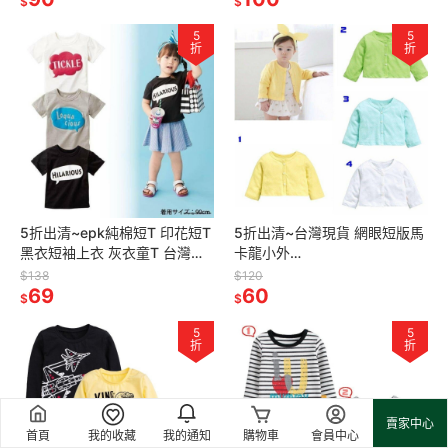
$
$
5
5
折
折
5折出清~epk純棉短T 印花短T
5折出清~台灣現貨 網眼短版馬
黑衣短袖上衣 灰衣童T 台灣現
卡龍小外
貨
套,12m/18m/24m/100
$138
$120
69
60
$
$
5
5
折
折
賣家中心
首頁
我的收藏
我的通知
購物車
會員中心