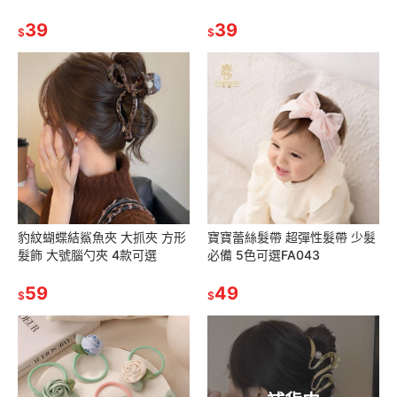
39
39
$
$
豹紋蝴蝶結鯊魚夾 大抓夾 方形
寶寶蕾絲髮帶 超彈性髮帶 少髮
髮飾 大號腦勺夾 4款可選
必備 5色可選FA043
59
49
$
$