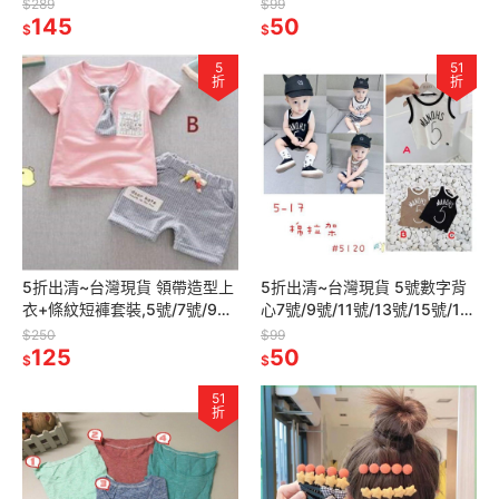
號/21號/23號
$289
$99
145
50
$
$
5
51
折
折
5折出清~台灣現貨 領帶造型上
5折出清~台灣現貨 5號數字背
衣+條紋短褲套裝,5號/7號/9
心7號/9號/11號/13號/15號/17
號/11號/13號/15號
號
$250
$99
125
50
$
$
51
折