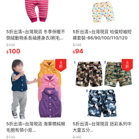
5折出清~台灣現貨 冬季保暖不
5折出清~台灣現貨 哈倫短袖短
倒絨動物系長袖連身衣/刷毛連
褲套裝-86/90/100/110/120
身衣/肩扣連身
$199
$188
衣-6m/9m/12m/18m
100
94
$
$
5
5
折
折
5折出清~台灣現貨 海軍標純棉
5折出清~台灣現貨 迷彩系列中
毛圈有領小背
大童五分
心-86/90/95/100
褲-100/110/120/130/140
$199
$180