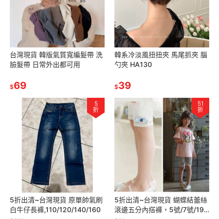
台灣現貨 韓版氣質寬編髮帶 洗
韓系冷淡風扭扭夾 馬尾抓夾 腦
臉髮帶 日常外出都可用
勺夾 HA130
69
39
$
$
5
51
折
折
5折出清~台灣現貨 原單帥氣刷
5折出清~台灣現貨 蝴蝶結蕾絲
白牛仔長褲,110/120/140/160
滾邊五分內搭褲，5號/7號/19