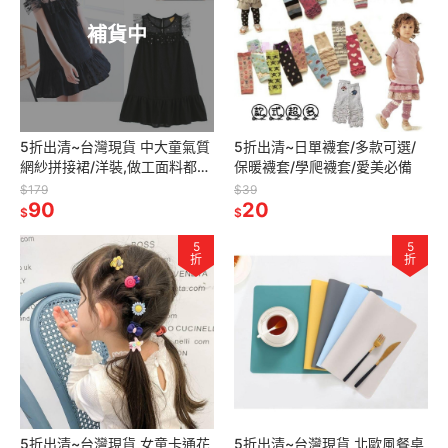
補貨中
5折出清~台灣現貨 中大童氣質
5折出清~日單襪套/多款可選/
網紗拼接裙/洋裝,做工面料都用
保暖襪套/學爬襪套/愛美必備
心
$179
$39
90
20
$
$
5
5
折
折
5折出清~台灣現貨 女童卡通花
5折出清~台灣現貨 北歐風餐桌