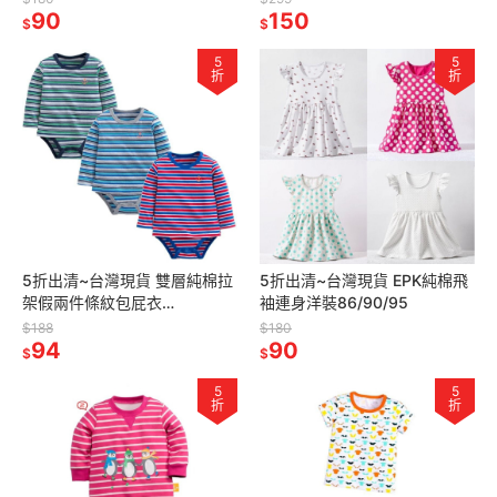
6m/9m/12m/18m/24m
90
150
$
$
5
5
折
折
5折出清~台灣現貨 雙層純棉拉
5折出清~台灣現貨 EPK純棉飛
架假兩件條紋包屁衣
袖連身洋裝86/90/95
6m/9m/12m/18m
$188
$180
94
90
$
$
5
5
折
折