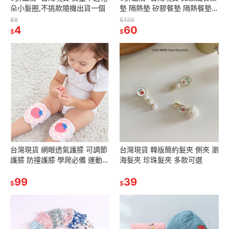
朵小髮圈,不挑款隨機出貨一個
墊 隔熱墊 矽膠餐墊 隔熱餐墊
矽膠墊 防滑墊 現貨供應
$8
$120
4
60
$
$
台灣現貨 網眼透氣護膝 可調節
台灣現貨 韓版簡約髮夾 側夾 瀏
護膝 防撞護膝 學爬必備 運動必
海髮夾 珍珠髮夾 多款可選
備 溜冰
99
39
$
$