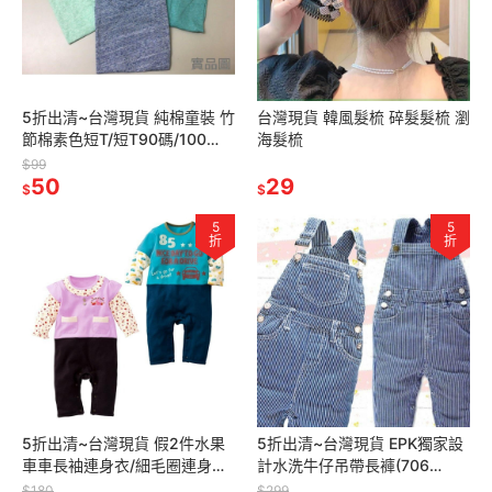
5折出清~台灣現貨 純棉童裝 竹
台灣現貨 韓風髮梳 碎髮髮梳 瀏
節棉素色短T/短T90碼/100
海髮梳
碼/110碼/120碼/130碼/140碼
$99
50
29
$
$
5
5
折
折
5折出清~台灣現貨 假2件水果
5折出清~台灣現貨 EPK獨家設
車車長袖連身衣/細毛圈連身衣/
計水洗牛仔吊帶長褲(706
肩扣連身衣
款)~86/90/95/100
$180
$299