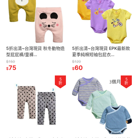
5折出清~台灣現貨 秋冬動物造
5折出清~台灣現貨 EPK最新款
型屁屁褲/童褲
夏季純棉短袖包屁衣
6m/9m/18m/24m
9m/12m/18m/24m
$150
$120
75
60
$
$
5
5
折
折