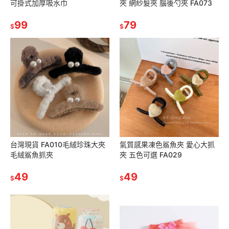
可掛式加厚吸水巾
夾 網紗髮夾 腦後勺夾 FA073
99
79
$
$
台灣現貨 FA010毛絨珍珠大夾
氣質感果凍色鯊魚夾 愛心大抓
毛絨鯊魚抓夾
夾 五色可選 FA029
49
49
$
$