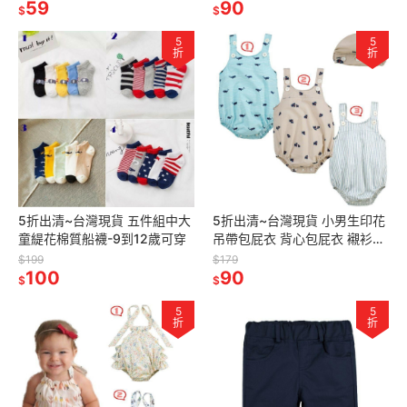
59
90
$
$
5
5
折
折
5折出清~台灣現貨 五件組中大
5折出清~台灣現貨 小男生印花
童緹花棉質船襪-9到12歲可穿
吊帶包屁衣 背心包屁衣 襯衫棉
包屁衣EPK包屁衣
$199
$179
100
6m/9m/12m/18m/24m
90
$
$
5
5
折
折