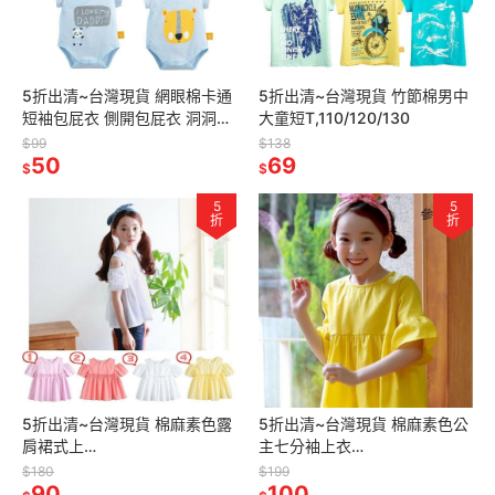
5折出清~台灣現貨 網眼棉卡通
5折出清~台灣現貨 竹節棉男中
短袖包屁衣 側開包屁衣 洞洞棉
大童短T,110/120/130
包屁衣EPK包屁衣,NB/3m
$99
$138
50
69
$
$
5
5
折
折
5折出清~台灣現貨 棉麻素色露
5折出清~台灣現貨 棉麻素色公
肩裙式上
主七分袖上衣
衣,110/120/130/140/150
110/120/130/140/150
$180
$199
90
100