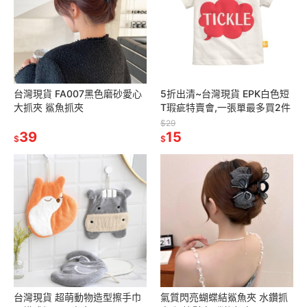
台灣現貨 FA007黑色磨砂愛心
5折出清~台灣現貨 EPK白色短
大抓夾 鯊魚抓夾
T瑕疵特賣會,一張單最多買2件
$29
39
15
$
$
台灣現貨 超萌動物造型擦手巾
氣質閃亮蝴蝶結鯊魚夾 水鑽抓