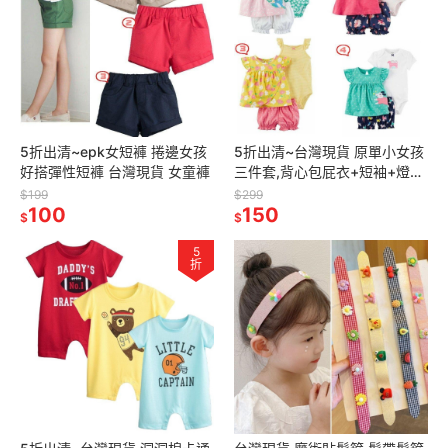
5折出清~epk女短褲 捲邊女孩
5折出清~台灣現貨 原單小女孩
好搭彈性短褲 台灣現貨 女童褲
三件套,背心包屁衣+短袖+燈籠
褲6m/9m/12m/18m/24m
$199
$299
100
150
$
$
5
折