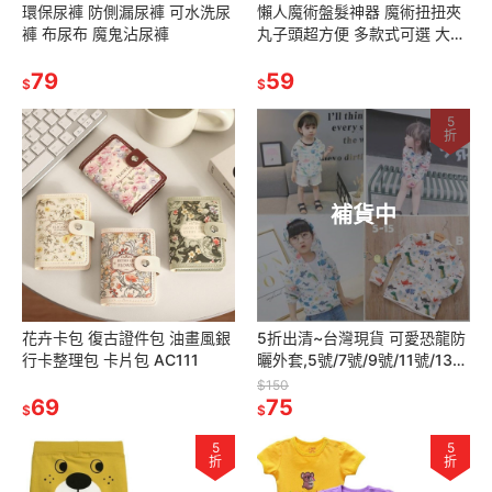
環保尿褲 防側漏尿褲 可水洗尿
懶人魔術盤髮神器 魔術扭扭夾
褲 布尿布 魔鬼沾尿褲
丸子頭超方便 多款式可選 大
人/小孩都可用
79
59
$
$
5
折
補貨中
花卉卡包 復古證件包 油畫風銀
5折出清~台灣現貨 可愛恐龍防
行卡整理包 卡片包 AC111
曬外套,5號/7號/9號/11號/13
號/15號
$150
69
75
$
$
5
5
折
折