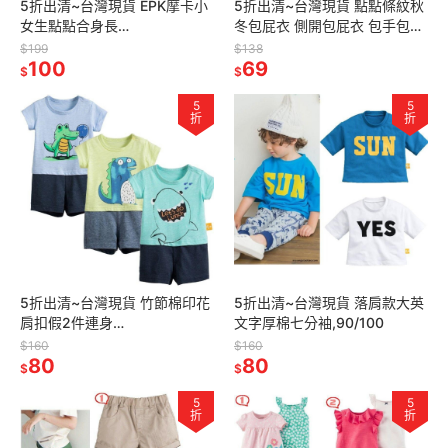
5折出清~台灣現貨 EPK摩卡小
5折出清~台灣現貨 點點條紋秋
女生點點合身長
冬包屁衣 側開包屁衣 包手包屁
褲-9m/12m/18m/24m/100/11
衣 長袖包屁衣
$199
$138
0
100
69
$
$
5
5
折
折
5折出清~台灣現貨 竹節棉印花
5折出清~台灣現貨 落肩款大英
肩扣假2件連身
文字厚棉七分袖,90/100
衣,6m/9m/12m/18m
$160
$160
80
80
$
$
5
5
折
折