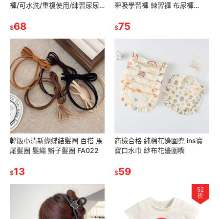
褲/可水洗/重複使用/練習尿尿
瞬吸學習褲 練習褲 布尿褲
好幫手,7款可選,台灣現貨供應
90/100/110
68
75
$
$
韓版小清新蝴蝶結髮圈 百搭 馬
商檢合格 純棉花邊圍兜 ins寶
尾髮圈 髮繩 辮子髮圈 FA022
寶口水巾 紗布花邊圍嘴
13
59
$
$
52
折