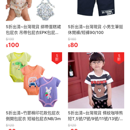
5折出清~台灣現貨 綁帶蛋糕裙
5折出清~台灣現貨 小男生筆挺
包屁衣 吊帶包屁衣EPK包屁衣
休閒褲/短褲90/100
襯衫棉包屁衣
$199
$160
6m/9m/12m/18m/24m
100
80
$
$
5
5
折
折
5折出清~竹節棉印花款包屁衣
5折出清~台灣現貨 條紋咖啡熊
側開包屁衣 短袖包屁衣NB/3m
短T,5號/7號/9號/11號/13號/15
號/17號
$120
$120