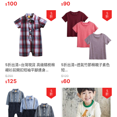
100
90
$
$
5
5
折
折
5折出清~台灣現貨 高級精梳棉
5折出清~透氣竹節棉親子素色
襯衫前開扣短袖平腳連身
短
衣-9m/12m/18m/24m
T,110/120/130/140/150/160/
$250
$120
125
170
60
$
$
5
5
折
折