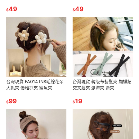
49
49
$
$
台灣現貨 FA014 INS毛線花朵
台灣現貨 韓版布藝髮夾 蝴蝶結
大抓夾 優雅抓夾 鯊魚夾
交叉髮夾 瀏海夾 邊夾
99
19
$
$