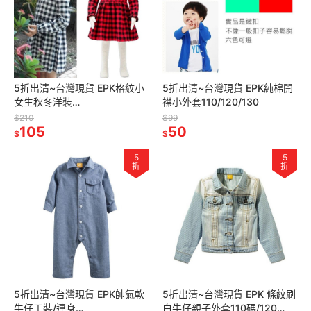
5折出清~台灣現貨 EPK格紋小
5折出清~台灣現貨 EPK純棉開
女生秋冬洋裝
襟小外套110/120/130
100/110/120/130/140/150
$210
$99
105
50
$
$
5
5
折
折
5折出清~台灣現貨 EPK帥氣軟
5折出清~台灣現貨 EPK 條紋刷
牛仔工裝/連身
白牛仔親子外套110碼/120