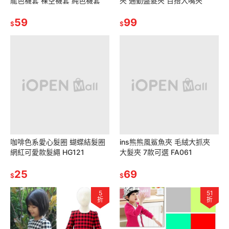
龍色襪套 裸空襪套 純色襪套
夾 通勤盤髮夾 百搭大嘴夾
59
99
$
$
咖啡色系愛心髮圈 蝴蝶結髮圈
ins熊熊風鯊魚夾 毛絨大抓夾
網紅可愛款髮繩 HG121
大髮夾 7款可選 FA061
25
69
$
$
5
51
折
折