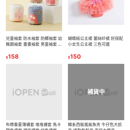
兒童袖套 防水袖套 防髒袖套 幼
蝴蝶結公主裙 蕾絲紗裙 好搭配
稚園袖套 畫畫袖套 男童袖套 女
小女生公主裙 三色可選
童袖套
158
150
$
$
補貨中
布標春夏薄襪套 堆堆襪套 馬卡
韓系西裝風鯊魚夾 牛仔色大抓