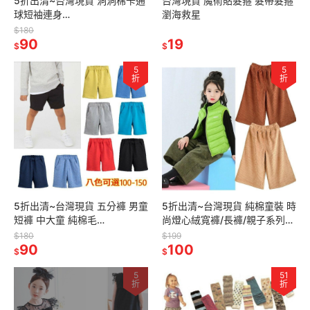
5折出清~台灣現貨 洞洞棉卡通
台灣現貨 魔術貼髮箍 髮帶髮箍
球短袖連身
瀏海救星
衣,9m/12m/18m/24m
$180
90
19
$
$
5
5
折
折
5折出清~台灣現貨 五分褲 男童
5折出清~台灣現貨 純棉童裝 時
短褲 中大童 純棉毛
尚燈心絨寬褲/長褲/親子系列
圈,100/110/120/130/140
120/130/140/150/160/170
$180
$199
90
100
$
$
5
51
折
折