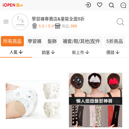
學習褲專賣店&童裝全面5折
5.0 / 5.0
商品:
366
所有商品
學習褲
髮飾
襪套/鞋/其他[配件
5折商品
人氣
銷量
新上市
價錢