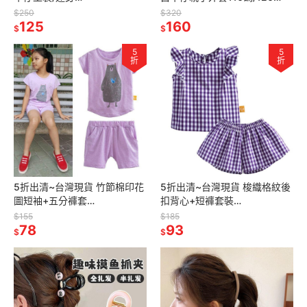
衣-12m/18m/24m
碼/130碼/140碼/150碼
$250
$320
125
160
$
$
5
5
折
折
5折出清~台灣現貨 竹節棉印花
5折出清~台灣現貨 梭織格紋後
圖短袖+五分褲套
扣背心+短褲套裝
裝-90/100/110/120/130
組-86/90/100/110/120/130
$155
$185
78
93
$
$