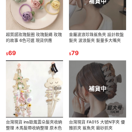
補貨中
超質感玫瑰髮圈 玫瑰髮繩 玫瑰
金屬波浪珍珠鯊魚夾 設計款盤
的故事 6色可選 現貨供應
髮夾 波浪髮夾 髮量多大嘴夾
69
79
$
$
補貨中
台灣現貨 ins歐風雲朵髮夾收納
台灣現貨 FA015 大號N字夾 優
整理 木馬髮帶收納整理 原木色
雅抓夾 鯊魚夾 磨砂抓夾