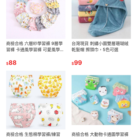
商檢合格 六層紗學習褲 9層學
台灣現貨 刺繡小圖雙層珊瑚絨
習褲 卡通風學習褲 可愛風學習
乾髮帽 擦頭巾，5色可選
褲,台灣現貨供應
88
99
$
$
商檢合格 生態棉學習褲/練習
商檢合格 大動物卡通圖學習褲