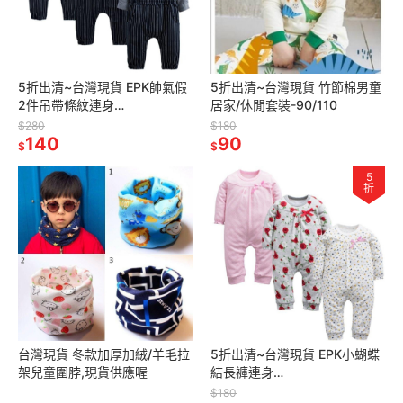
5折出清~台灣現貨 EPK帥氣假
5折出清~台灣現貨 竹節棉男童
2件吊帶條紋連身
居家/休閒套裝-90/110
衣-6m/9m/12m/18m/24m
$280
$180
140
90
$
$
5
折
台灣現貨 冬款加厚加絨/羊毛拉
5折出清~台灣現貨 EPK小蝴蝶
架兒童圍脖,現貨供應喔
結長褲連身
衣-6m/9m/12m/18m/24m
$180