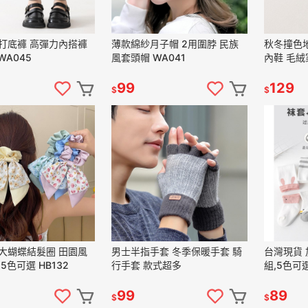
打底褲 高彈力內搭褲
薄款綿紗月子帽 2用圍脖 民族
秋冬撞色地
WA045
風套頭帽 WA041
內鞋 毛絨
99
129
$
$
大蝴蝶結髮圈 田園風
男士半指手套 冬季保暖手套 騎
台灣現貨
5色可選 HB132
行手套 款式超多
組,5色可選
99
89
$
$