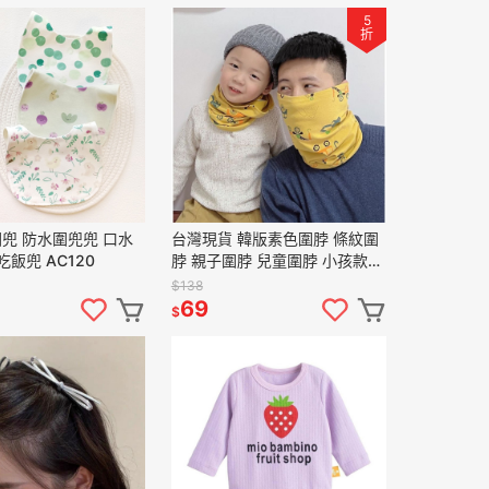
5
折
兜 口水
台灣現貨 韓版素色圍脖 條紋圍
吃飯兜 AC120
脖 親子圍脖 兒童圍脖 小孩款下
單處
$138
69
$