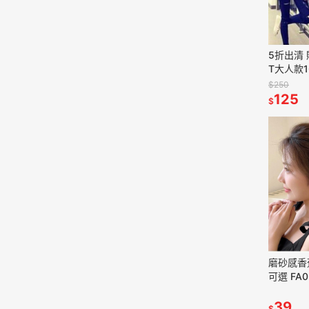
5折出清
T大人款16
$250
125
$
磨砂感香
可選 FA0
39
$