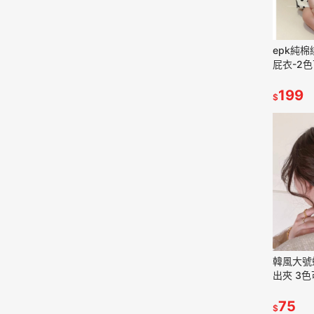
epk純
屁衣-2
199
$
韓風大號
出夾 3色
75
$