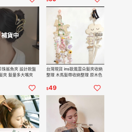
補貨中
珍珠鯊魚夾 設計款盤
台灣現貨 ins歐風雲朵髮夾收納
髮夾 髮量多大嘴夾
整理 木馬髮帶收納整理 原木色
49
$