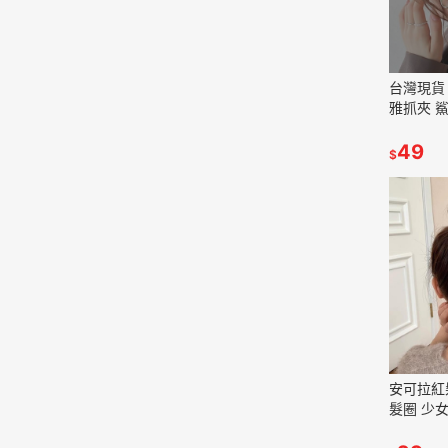
台灣現貨 
雅抓夾 
49
$
安可拉紅
髮圈 少