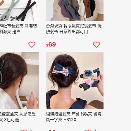
韓版布藝髮夾 蝴蝶結
台灣現貨 韓版氣質寬編髮帶 洗
瀏海夾 邊夾
臉髮帶 日常外出都可用
69
$
造型鯊魚夾 高顏值髮
蝴蝶結盤髮夾 布藝鴨嘴夾 書院
夾 3色可選
風一字夾 HB120