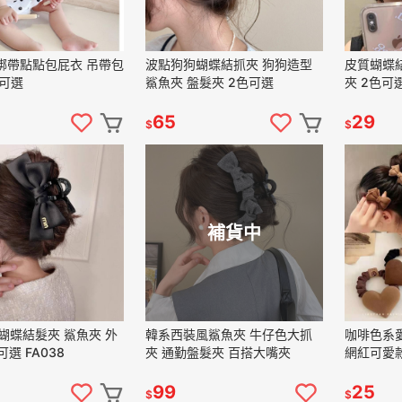
棉綁帶點點包屁衣 吊帶包
波點狗狗蝴蝶結抓夾 狗狗造型
皮質蝴蝶結
色可選
鯊魚夾 盤髮夾 2色可選
夾 2色可選
65
29
$
$
補貨中
蝴蝶結髮夾 鯊魚夾 外
韓系西裝風鯊魚夾 牛仔色大抓
咖啡色系
可選 FA038
夾 通勤盤髮夾 百搭大嘴夾
網紅可愛款
99
25
$
$