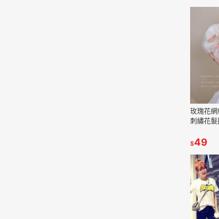
玫瑰花網
刺繡花髮圈
49
$