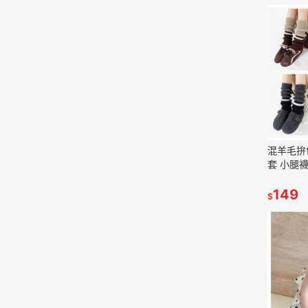
混羊毛拚
套 小腿襪
149
$