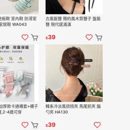
板鞋 室內鞋 防滑室
古風髮簪 簡約風木質簪子 盤髮
家居鞋 WA043
簪 現代感滿滿
39
$
 加厚款卡通襪套+襪子
韓系冷淡風扭扭夾 馬尾抓夾 腦
,2-4歲可穿
勺夾 HA130
39
$