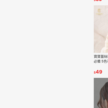
寶寶蕾絲
必備 5色
49
$