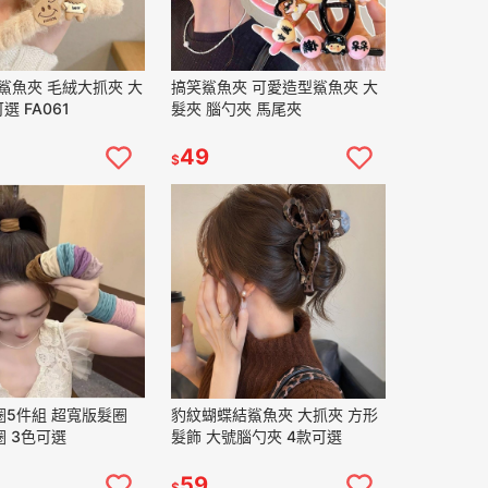
風鯊魚夾 毛絨大抓夾 大
搞笑鯊魚夾 可愛造型鯊魚夾 大
選 FA061
髮夾 腦勺夾 馬尾夾
49
$
圈5件組 超寬版髮圈
豹紋蝴蝶結鯊魚夾 大抓夾 方形
 3色可選
髮飾 大號腦勺夾 4款可選
59
$