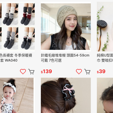
色長襪套 冬季保暖襪
針織毛線堆堆帽 頭圍54-59cm
純棉U型圍兜 防水圍兜
套 WA040
可戴 7色可選
巾 雙暗扣
139
39
$
$