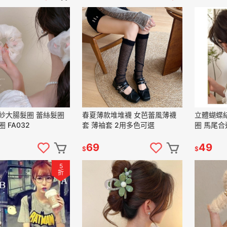
紗大腸髮圈 蕾絲髮圈
春夏薄款堆堆襪 女芭蕾風薄襪
立體蝴蝶
 FA032
套 薄袖套 2用多色可選
圈 馬尾合
69
49
$
$
5
折