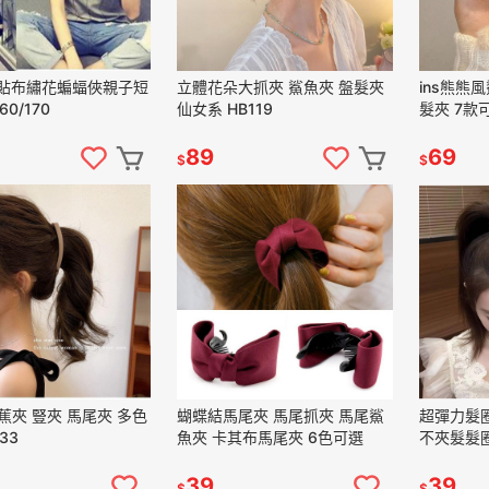
 貼布繡花蝙蝠俠親子短
立體花朵大抓夾 鯊魚夾 盤髮夾
ins熊熊
0/170
仙女系 HB119
髮夾 7款可
89
69
$
$
蕉夾 豎夾 馬尾夾 多色
蝴蝶結馬尾夾 馬尾抓夾 馬尾鯊
超彈力髮
33
魚夾 卡其布馬尾夾 6色可選
不夾髮髮圈
39
39
$
$