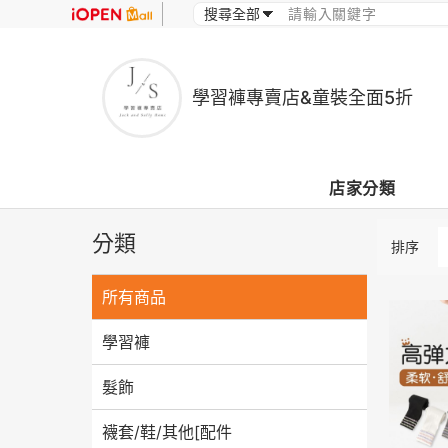
學習褲專賣店&童裝全面5折
店家分類
分類
排序
所有商品
學習褲
髮飾
襪套/鞋/其他[配件