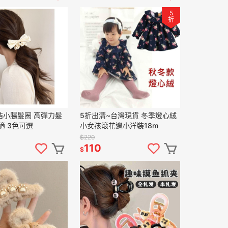
5
折
結小腸髮圈 高彈力髮
5折出清~台灣現貨 冬季燈心絨
適 3色可選
小女孩滾花邊小洋裝18m
$220
110
$