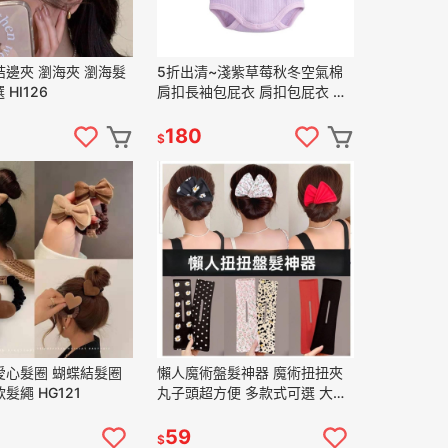
邊夾 瀏海夾 瀏海髮
5折出清~淺紫草莓秋冬空氣棉
 HI126
肩扣長袖包屁衣 肩扣包屁衣 空
氣棉包屁衣
180
$
愛心髮圈 蝴蝶結髮圈
懶人魔術盤髮神器 魔術扭扭夾
髮繩 HG121
丸子頭超方便 多款式可選 大人/
小孩都可用
59
$