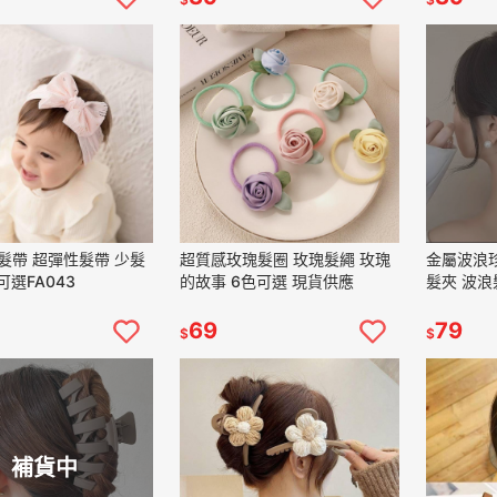
髮帶 超彈性髮帶 少髮
超質感玫瑰髮圈 玫瑰髮繩 玫瑰
金屬波浪
可選FA043
的故事 6色可選 現貨供應
髮夾 波浪
69
79
$
$
補貨中