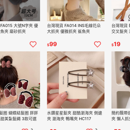
FA015 大號N字夾 優
台灣現貨 FA014 INS毛線花朵
台灣現貨 
鯊魚夾 磨砂抓夾
大抓夾 優雅抓夾 鯊魚夾
交叉髮夾 
99
19
$
$
髮圈 蝴蝶結髮圈 胖胖
水鑽星星髮夾 甜酷瀏海夾 側邊
簡約飄帶
女甜美紮髮繩 3款可選
夾 瀏海夾 鴨嘴夾 HC117
夾 懶人抓