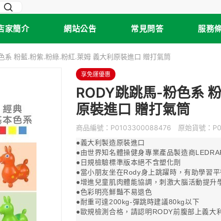
店家簡介
網站公告
常見問答
服務
色系 粉藍.粉紫.粉綠.粉紅.萊姆 義大利原裝進口 贈打氣筒
享免運優惠
RODY跳跳馬-粉色系 粉
原裝進口 贈打氣筒
商品編號：
P0103300088476
原始貨號：
P
●義大利製造原裝進口
●由世界知名體操健身專業產品製造商LEDRAP
●日規檢驗標準版本絕不含塑化劑
●當小朋友坐在Rody身上跳躍時，有助學習
●增進兒童肌肉體能協調，刺激大腦活動提升
●色彩明亮鮮豔不易退色
●耐重可達200kg-彈跳時建議80kg以下
●歐規檢測合格，請認明RODY前腹部上義大利原廠