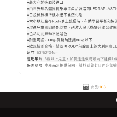
●義大利製造原裝進口
●由世界知名體操健身專業產品製造商LEDRAPLAST
●日規檢驗標準版本絕不含塑化劑
●當小朋友坐在Rody身上跳躍時，有助學習平衡和協
●增進兒童肌肉體能協調，刺激大腦活動提升學習效率
●色彩明亮鮮豔不易退色
●耐重可達200kg-彈跳時建議80kg以下
●歐規檢測合格，請認明RODY前腹部上義大利原廠LEDR
尺寸
53*52*34cm
適用年齡
3歲以上兒童，加裝遙遙板時可向下延伸1
保固期限
本產品無提供保固，請於到貨七日內充氣
商品:
108