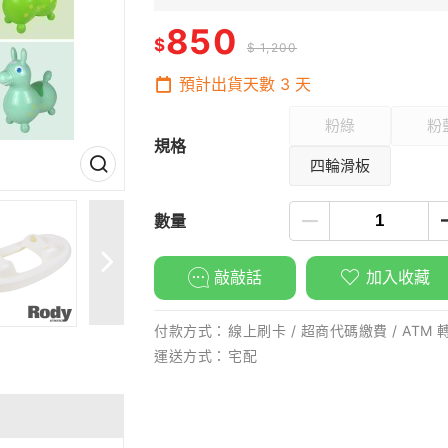
850
$
$ 1,200
預計出貨天數
3
天
粉綠
粉
規格
四輪滑板
數量
敲敲話
加入收藏
付款方式：
線上刷卡 / 超商代碼繳費 / ATM 
運送方式：
宅配