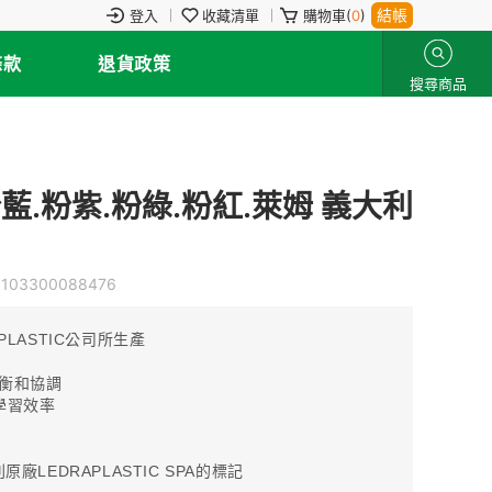
結帳
登入
收藏清單
購物車(
0
)
條款
退貨政策
搜尋商品
藍.粉紫.粉綠.粉紅.萊姆 義大利
0103300088476
LASTIC公司所生產
平衡和協調
學習效率
LEDRAPLASTIC SPA的標記