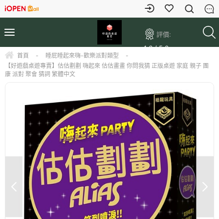
評價:
4.6 / 5.0
首頁
-
睡屁睡起來嗨-歡樂派對類型
-
【好遊戲桌遊專賣】估估劃劃 嗨起來 估估畫畫 你問我猜 正版桌遊 家庭 親子 團
康 派對 聚會 猜詞 繁體中文