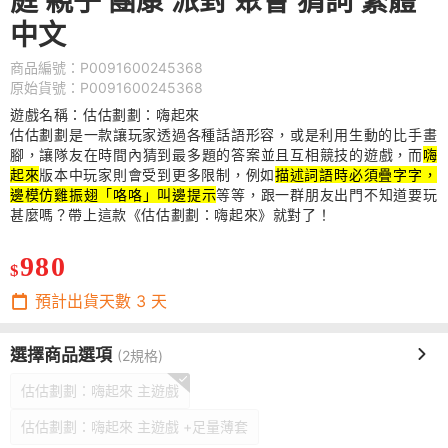
庭 親子 團康 派對 聚會 猜詞 繁體
中文
商品編號：P0091600245368
原始貨號：P0091600245368
遊戲名稱：估估劃劃：嗨起來
估估劃劃是一款讓玩家
透過各種話語形容，或是利用生動的比手畫
腳，讓隊友在時間內猜到最多題的
答案並且互相競技的遊戲，而
嗨
起來
版本中玩家則會受到更多限制，
例如
描述詞語時必須疊字字，
邊模仿雞振翅「咯咯」叫邊提示
等等，跟一群朋友出門不知道要玩
甚麼嗎？帶上這款《
估估劃劃：嗨起來》就對了！
980
$
預計出貨天數
3
天
選擇商品選項
(2規格)
估估劃劃：嗨起來 主遊戲
估估劃劃：嗨起來 主遊戲 +足量薄套