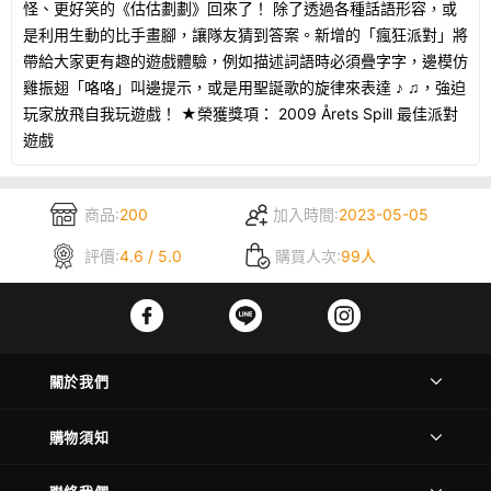
怪、更好笑的《估估劃劃》回來了！ 除了透過各種話語形容，或
是利用生動的比手畫腳，讓隊友猜到答案。新增的「瘋狂派對」將
帶給大家更有趣的遊戲體驗，例如描述詞語時必須疊字字，邊模仿
雞振翅「咯咯」叫邊提示，或是用聖誕歌的旋律來表達 ♪ ♫，強迫
玩家放飛自我玩遊戲！ ★榮獲獎項： 2009 Årets Spill 最佳派對
遊戲
商品:
200
加入時間:
2023-05-05
評價:
4.6 / 5.0
購買人次:
99人
關於我們
購物須知