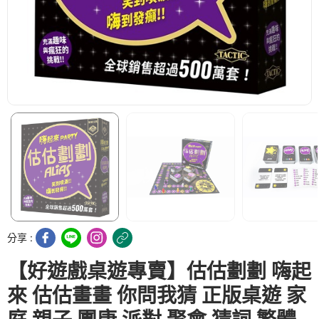
分享 :
【好遊戲桌遊專賣】估估劃劃 嗨起
來 估估畫畫 你問我猜 正版桌遊 家