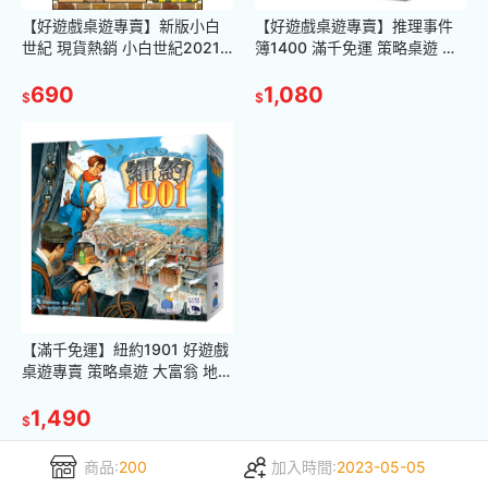
【好遊戲桌遊專賣】新版小白
【好遊戲桌遊專賣】推理事件
世紀 現貨熱銷 小白世紀2021
簿1400 滿千免運 策略桌遊 單
滿千免運 繁體中文版 正版桌遊
人遊戲 密室逃脫 推理遊戲 合作
派對遊戲 策略遊戲 桌遊
690
推理 解謎 劇情
1,080
$
$
【滿千免運】紐約1901 好遊戲
桌遊專賣 策略桌遊 大富翁 地產
大亨 益智玩具 防疫桌遊 兒童遊
戲 家庭桌遊
1,490
$
商品:
200
加入時間:
2023-05-05