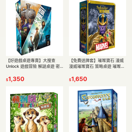
【好遊戲桌遊專賣】大搜查
【免費送牌套】璀璨寶石 漫威
Unlock 遊戲冒險 解謎桌遊 密
漫威璀璨寶石 策略桌遊 璀璨寶
室逃脫 密室桌遊 單人桌遊 策略
石桌遊 漫威璀璨 璀璨寶石漫威
桌遊 解謎遊戲 桌遊
1,350
漫威桌遊 桌遊
1,650
$
$