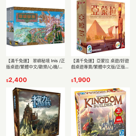
【滿千免運】 翠嶼秘境 Inis /正
【滿千免運】亞蒙拉 桌遊/好遊
版桌遊/繁體中文/歡樂/心機/策
戲桌遊專賣/繁體中文版/正版桌
略桌遊/好遊戲桌遊專賣
遊/現貨/策略遊戲/劇情/探險/益
2,400
智/合作
1,900
$
$