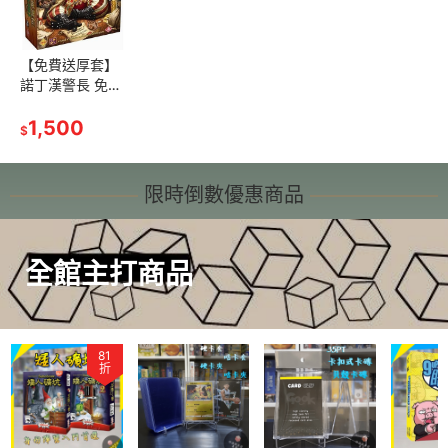
【免費送厚套】
諾丁漢警長 免運
正版桌遊 好遊戲
桌遊專賣 吹牛遊
1,500
$
戲 家庭遊戲 益
智桌遊 派對遊戲
桌遊 遊戲
限時倒數優惠商品
全館主打商品
81
折