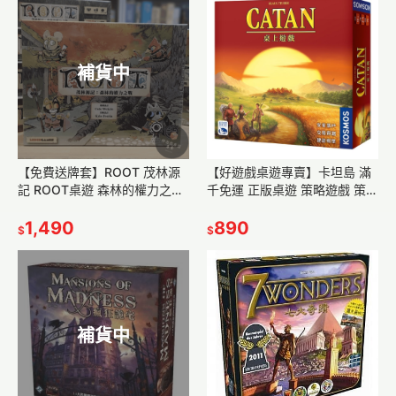
補貨中
【免費送牌套】ROOT 茂林源
【好遊戲桌遊專賣】卡坦島 滿
記 ROOT桌遊 森林的權力之戰
千免運 正版桌遊 策略遊戲 策略
繁體中文 河岸擴充 地底擴充 策
桌遊 海洋擴充 騎士擴充 印加崛
略 戰爭 益智 重策
1,490
起 教學 桌遊 遊戲
890
$
$
補貨中