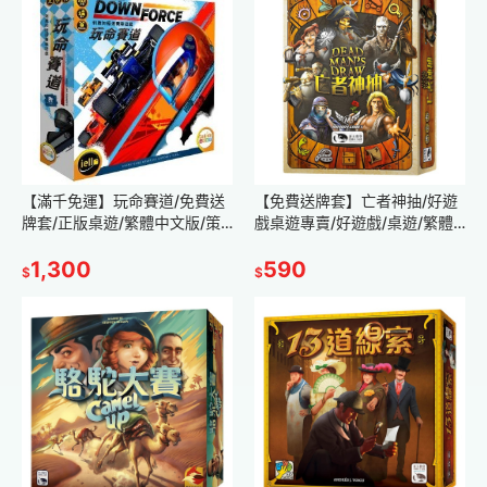
【滿千免運】玩命賽道/免費送
【免費送牌套】亡者神抽/好遊
牌套/正版桌遊/繁體中文版/策
戲桌遊專賣/好遊戲/桌遊/繁體
略遊戲/親子桌遊/派對遊戲/賽
中文/遊戲/台灣/現貨/不用等/運
車/現貨/玩具/好遊戲桌遊專賣
1,300
氣/策略
590
$
$