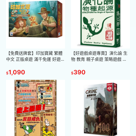
【免費送牌套】印加寶藏 繁體
【好遊戲桌遊專賣】演化論 生
中文 正版桌遊 滿千免運 好遊戲
物 教育 親子桌遊 策略遊戲 教
桌遊專賣 桌遊 派對遊戲 益智
師 學校 老師 桌遊 遊戲 繁體中
1,090
親子桌遊 教學影片
文 正版桌遊
390
$
$