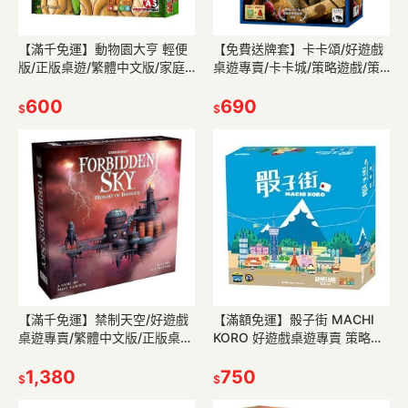
【滿千免運】動物園大亨 輕便
【免費送牌套】卡卡頌/好遊戲
版/正版桌遊/繁體中文版/家庭
桌遊專賣/卡卡城/策略遊戲/策
遊戲/親子桌遊/益智遊戲/策略
略桌遊/桌遊/遊戲/繁體中文/正
遊戲/現貨/好遊戲桌遊專賣
600
版桌遊/特價/現貨 附教學
690
$
$
【滿千免運】禁制天空/好遊戲
【滿額免運】骰子街 MACHI
桌遊專賣/繁體中文版/正版桌
KORO 好遊戲桌遊專賣 策略遊
遊/現貨/策略遊戲/劇情/探險/益
戲/派對遊戲/親子桌遊/熱門/現
智/合作
1,380
貨/正版桌遊 附教學
750
$
$