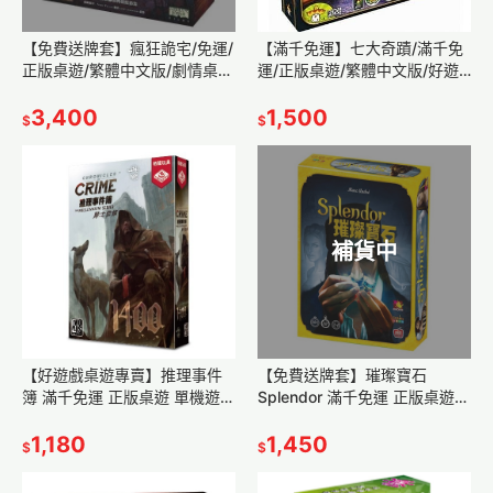
【免費送牌套】瘋狂詭宅/免運/
【滿千免運】七大奇蹟/滿千免
正版桌遊/繁體中文版/劇情桌
運/正版桌遊/繁體中文版/好遊
遊/現貨/RPG/角色扮演/策略桌
戲桌遊專賣/策略遊戲/互動/現
遊/探險/好遊戲桌遊專賣
3,400
貨/7Wonders 附教學影
1,500
$
$
補貨中
【好遊戲桌遊專賣】推理事件
【免費送牌套】璀璨寶石
簿 滿千免運 正版桌遊 單機遊戲
Splendor 滿千免運 正版桌遊
單人桌遊 劇本 策略桌遊 策略遊
繁體中文 好遊戲桌遊專賣 策略
戲 推理 解謎遊戲
1,180
遊戲 親子桌遊 教學影片
1,450
$
$