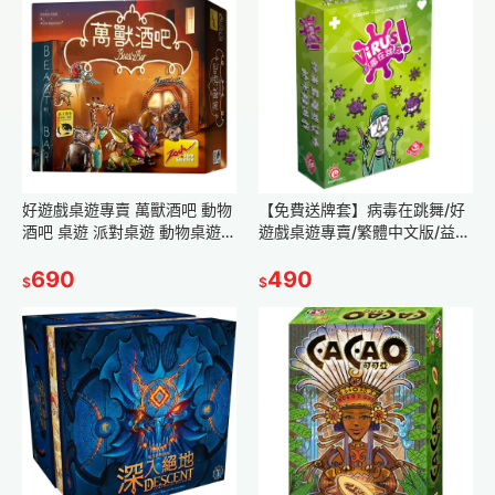
好遊戲桌遊專賣 萬獸酒吧 動物
【免費送牌套】病毒在跳舞/好
酒吧 桌遊 派對桌遊 動物桌遊
遊戲桌遊專賣/繁體中文版/益
滿額免運 繁體中文版 正版桌遊
智/親子桌遊/派對遊戲/桌遊/遊
690
戲 附教學
490
$
$