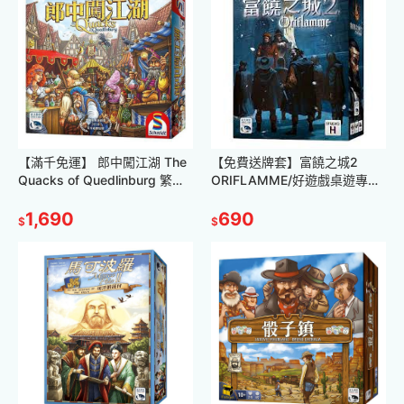
【滿千免運】 郎中闖江湖 The
【免費送牌套】富饒之城2
Quacks of Quedlinburg 繁體
ORIFLAMME/好遊戲桌遊專賣/
中文版/正版桌遊/現貨/策略遊
滿千免運/策略桌遊/正版桌遊/
戲
1,690
繁體中文
690
$
$