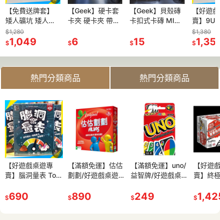
【免費送牌套】
【Geek】硬卡套
【Geek】貝殼磚
【好遊戲
矮人礦坑 矮人礦
卡夾 硬卡夾 帶膜
卡扣式卡磚 MINI
賣】9Up
坑2 Saboteur 礦
寶可夢 PTCG 航
卡磚 透明卡夾 寶
王 正版
$1,280
$1,380
工 挖礦 陣營 派對
1,049
海王 球員卡 韓星
6
可夢 PTCG 遊戲
15
免運 派對
1,35
$
$
$
$
兒童遊戲 聖誕禮
卡 專卡 小卡保護
王 航海王 球員卡
笑 歡樂
物 交換禮物 兒童
專輯小卡 咕卡
明星卡 韓星卡 韓
節禮物
國
熱門分類商品
熱門分類商品
送牌套】目
【好遊戲桌遊專
【滿千免運】犯罪
【滿額免運】估估
【好遊戲桌遊專
【滿額免運】uno/
【免費送牌套】亞
【好遊
NIGHT
賣】腦洞量表 Top
現場/CSFiles/正版
劃劃/好遊戲桌遊專
賣】Avalon 阿瓦隆
益智牌/好遊戲桌遊
瑟傳奇 Quest 阿瓦
賣】終極
NESSES/
Ten 正版桌遊 滿額
桌遊/繁體中文版/
賣/估估畫畫/派對
阿瓦隆桌遊 心機遊
專賣/滿千免運/策
隆 桌遊 心機遊戲
難題 電
遊專賣/滿
免運 腦洞 親子 家
690
派對遊戲/陣營遊
1,200
遊戲/親子桌遊/你
890
戲 陣營桌遊 派對
550
略桌遊/正版桌遊/
249
陣營桌遊 派對遊戲
650
道德難題
1,42
$
$
$
$
$
$
$
策略桌遊/
庭 派對桌遊 聚會
戲/推理/心機/邏輯/
問我猜/現貨/正版
遊戲 繁體中文 正
繁體中文
繁體中文 正版桌遊
派對遊戲
/繁體中文
玩具 畢業禮物
現貨/好遊戲桌遊專
桌遊/益智/家庭/親
版桌遊 桌遊 遊戲
桌遊 遊戲
快樂氰化