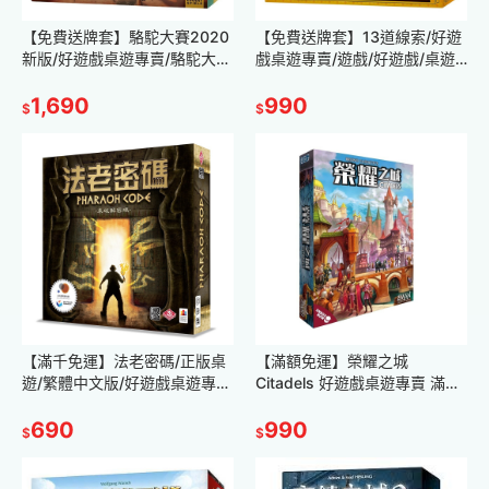
【免費送牌套】駱駝大賽2020
【免費送牌套】13道線索/好遊
新版/好遊戲桌遊專賣/駱駝大
戲桌遊專賣/遊戲/好遊戲/桌遊/
賽/滿千免運/新版/特賣/特價/親
繁體中文/正版桌遊/台灣/現貨/
子/家庭/派對/正版
1,690
不用等/偵探/推理/邏輯
990
$
$
【滿千免運】法老密碼/正版桌
【滿額免運】榮耀之城
遊/繁體中文版/好遊戲桌遊專
Citadels 好遊戲桌遊專賣 滿千
賣/親子桌遊/益智玩具/益智桌
免運 策略桌遊 富饒之城 正版桌
遊/派對遊戲/數學算數 附教學
690
遊 繁體中文 教學影片
990
$
$
影片