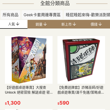
賣
子/團康遊戲
遊戲
全館分類商品
所有商品
Geek卡套周邊專賣區
睡屁睡起來嗨-歡樂派對
人氣
銷量
新上市
價錢
【好遊戲桌遊專賣】大搜查
【免費送牌套】詐賭巫師/好遊
Unlock 絕密冒險 解謎桌遊 密
戲桌遊專賣/滿千免運/策略桌
室逃脫 密室桌遊 單人桌遊 策略
遊/正版桌遊/繁體中文
桌遊 解謎遊戲 桌遊
1,300
590
$
$