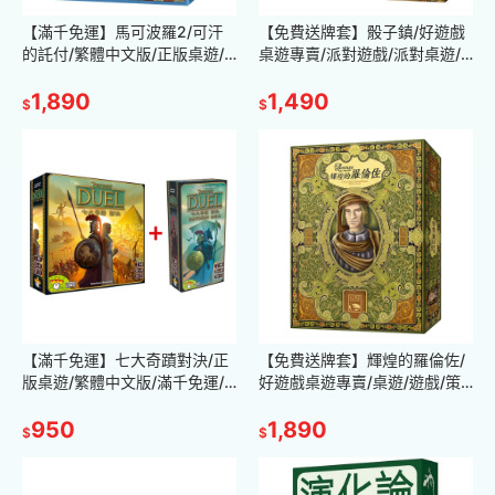
【滿千免運】馬可波羅2/可汗
【免費送牌套】骰子鎮/好遊戲
的託付/繁體中文版/正版桌遊/
桌遊專賣/派對遊戲/派對桌遊/
免費送牌套/策略遊戲/中度策略
親子桌遊/家庭遊戲/台灣/現貨/
遊戲/現貨/好遊戲桌遊專賣
1,890
不用等/正版桌遊/繁體中文
1,490
$
$
【滿千免運】七大奇蹟對決/正
【免費送牌套】輝煌的羅倫佐/
版桌遊/繁體中文版/滿千免運/
好遊戲桌遊專賣/桌遊/遊戲/策
雙人/策略遊戲/策略桌遊/雙人
略遊戲/台灣/現貨/益智/繁體中
桌遊/兩人桌遊/帕特農/擴充
950
文/正版桌遊/羅倫佐
1,890
$
$