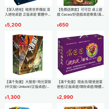
【深入絕地】暗黑世界傳說 深
【免費送牌套】可可亞 桌上遊
入絕地桌遊 正版桌遊 繁體中文
戲 Cacao/好遊戲桌遊專賣/滿
微縮模型 戰棋桌遊 策略桌遊 劇
千免運/策略桌遊/正版桌遊/繁
本桌遊 角色扮演 RPG桌遊
5,200
體中文
650
$
$
【滿千免運】大搜查! 時光冒險
【滿千免運】現金流/窮爸爸富
(中文版) Unlock!/正版桌遊/繁
爸爸/正版桌遊/理財桌遊/簡體
體中文/歡樂/心機/策略桌遊/好
中文版/附贈角色擴充/贈8堂入
遊戲桌遊專賣
1,300
門財商課/財務自由
2,990
$
$