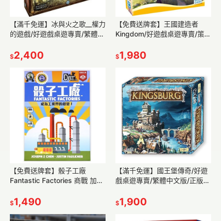
【滿千免運】冰與火之歌__權力
【免費送牌套】王國建造者
的遊戲/好遊戲桌遊專賣/繁體中
Kingdom/好遊戲桌遊專賣/策略
文版/正版桌遊/現貨/策略遊戲
遊戲/派對遊戲/親子桌遊/熱門/
2,400
現貨/正版桌遊
1,980
$
$
【免費送牌套】骰子工廠
【滿千免運】國王堡傳奇/好遊
Fantastic Factories 商戰 加班
戲桌遊專賣/繁體中文版/正版桌
Promo 擴充 策略 正版 繁體中
遊/現貨/策略遊戲/劇情/探險/益
文
1,490
智/合作
1,900
$
$