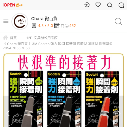
Chara 微百貨
4.8 / 5.0
商品:
452
首頁
-
12F-文具辦公用品館
-
《 Chara 微百貨 》3M Scotch 強力 瞬間 接著劑 液體型 凝膠型 耐衝擊型
7054 7055 7056