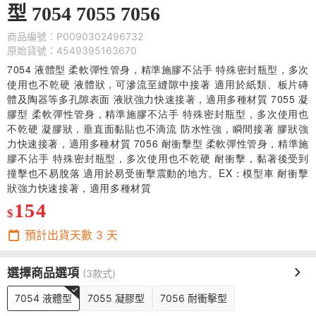
型 7054 7055 7056
商品編號：P0090302496732
原始貨號：4549395163670
7054 液體型 柔軟彈性管身，精準施膠不沾手 特殊密封瓶型，多次
使用也不乾硬 液體狀，可滲流至縫隙中接著 適用於紙類、板片磚
體及陶器等多孔隙表面 液狀強力快速接著，適用多種材質 7055 凝
膠型 柔軟彈性管身，精準施膠不沾手 特殊密封瓶型，多次使用也
不乾硬 凝膠狀，垂直面黏貼也不滴流 防水性強，瞬間接著 膠狀強
力快速接著，適用多種材質 7056 耐衝擊型 柔軟彈性管身，精準施
膠不沾手 特殊密封瓶型，多次使用也不乾硬 耐衝擊，黏著後受到
撞擊也不易脫落 適用於易受衝擊震動的地方。EX：模型車 耐衝擊
狀強力快速接著，適用多種材質
154
$
預計出貨天數
3
天
選擇商品選項
(3款式)
7054 液體型
7055 凝膠型
7056 耐衝擊型