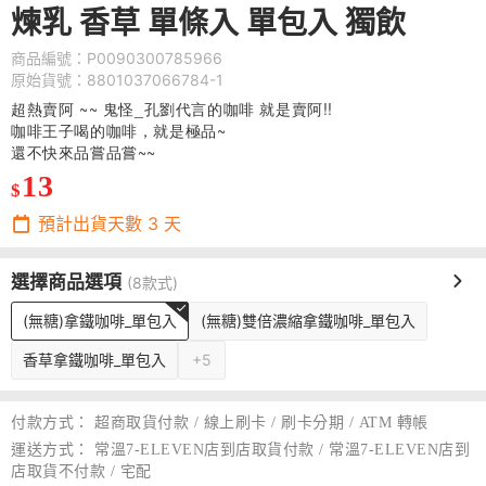
煉乳 香草 單條入 單包入 獨飲
商品編號：P0090300785966
原始貨號：8801037066784-1
超熱賣阿 ~~ 鬼怪_孔劉代言的咖啡 就是賣阿!!
咖啡王子喝的咖啡，就是極品~
還不快來品嘗品嘗~~
13
$
預計出貨天數
3
天
選擇商品選項
(8款式)
(無糖)拿鐵咖啡_單包入
(無糖)雙倍濃縮拿鐵咖啡_單包入
香草拿鐵咖啡_單包入
+5
付款方式：
超商取貨付款 / 線上刷卡 / 刷卡分期 / ATM 轉帳
運送方式：
常溫7-ELEVEN店到店取貨付款 / 常溫7-ELEVEN店到
店取貨不付款 / 宅配