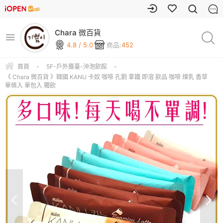
Chara 微百貨
4.8 / 5.0
商品:
452
首頁
-
5F-戶外露臺-沖泡飲館
-
《 Chara 微百貨 》韓國 KANU 卡奴 咖啡 孔劉 拿鐵 即溶 飲品 咖啡 煉乳 香草
單條入 單包入 獨飲