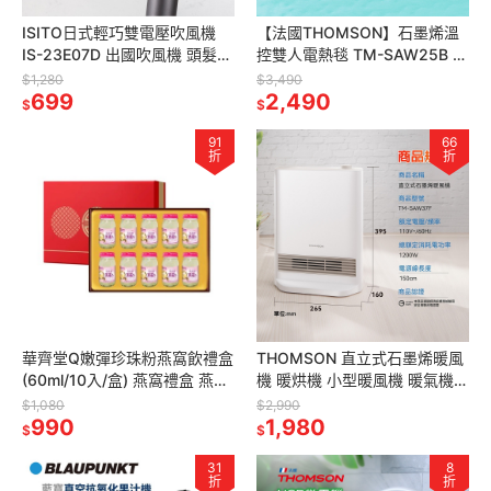
ISITO日式輕巧雙電壓吹風機
【法國THOMSON】石墨烯溫
IS-23E07D 出國吹風機 頭髮保
控雙人電熱毯 TM-SAW25B 電
養 迷你吹風機 輕量吹風機 無葉
暖毯 熱敷毯 可機洗 發熱毯 電
$1,280
$3,490
吹風機 送禮
699
毯 雙人 露營電毯
2,490
$
$
91
66
折
折
華齊堂Q嫩彈珍珠粉燕窩飲禮盒
THOMSON 直立式石墨烯暖風
(60ml/10入/盒) 燕窩禮盒 燕窩
機 暖烘機 小型暖風機 暖氣機
飲 美顏飲 雪燕窩 頂級燕窩 華
TM-SAW37F 小型暖風機 暖氣
$1,080
$2,990
齊堂燕窩 珍珠粉
990
機 靜音暖氣
1,980
$
$
31
8
折
折