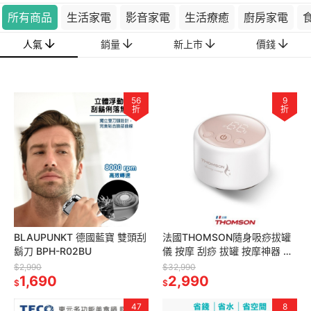
所有商品
生活家電
影音家電
生活療癒
廚房家電
人氣
銷量
新上市
價錢
56
9
折
折
BLAUPUNKT 德國藍寶 雙頭刮
法國THOMSON隨身吸痧拔罐
鬍刀 BPH-R02BU
儀 按摩 刮痧 拔罐 按摩神器 促
循環 TM-BC02DC 刮痧儀
$2,990
$32,990
1,690
2,990
$
$
47
8