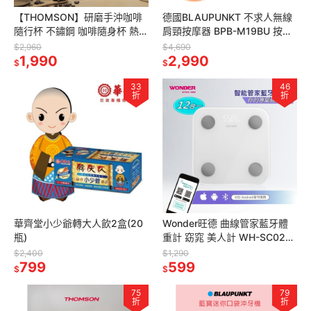
【THOMSON】研磨手沖咖啡
德國BLAUPUNKT 不求人無線
隨行杯 不鏽鋼 咖啡隨身杯 熱飲
肩頸按摩器 BPB-M19BU 按摩
隨行杯 咖啡外帶杯 316咖啡杯
肩頸按摩
$2,960
$4,690
1,990
2,990
$
$
33
46
折
折
華齊堂小少爺轉大人飲2盒(20
Wonder旺德 曲線管家藍牙體
瓶)
重計 窈窕 美人計 WH-SC02W
去脂體重 專家推薦
$2,400
$1,290
799
599
$
$
75
79
折
折