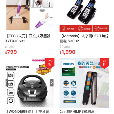
【TECO東元】直立式吸塵器
【Motorola】大字鍵DECT無線
XYFXJ0631
雙機 S3002
$1,290
$2,390
799
1,990
$
$
75
78
折
折
【WONDER旺德】手提音響
公司貨PHILIPS飛利浦