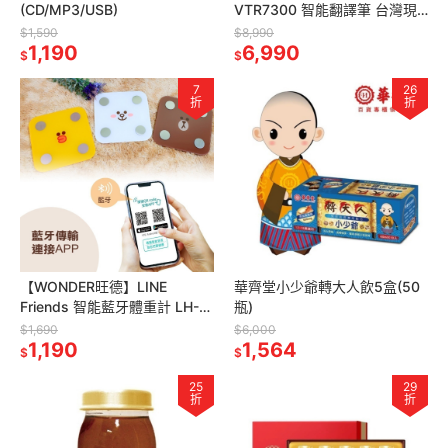
(CD/MP3/USB)
VTR7300 智能翻譯筆 台灣現
貨 整句翻譯 自動辨識 中英文
$1,590
$8,990
1,190
掃譯筆 保固 繁體 有道
6,990
$
$
7
26
折
折
【WONDER旺德】LINE
華齊堂小少爺轉大人飲5盒(50
Friends 智能藍牙體重計 LH-
瓶)
SC01W
$1,690
$6,000
1,190
1,564
$
$
25
29
折
折