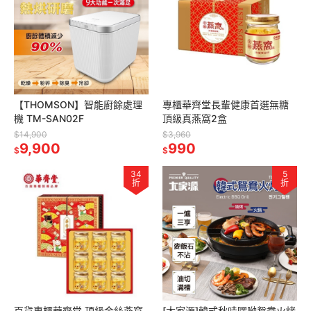
【THOMSON】智能廚餘處理
專櫃華齊堂長輩健康首選無糖
機 TM-SAN02F
頂級真燕窩2盒
$14,900
$3,960
9,900
990
$
$
34
5
折
折
百貨專櫃華齊堂 頂級金絲燕窩
[大家源]韓式秋哇嘿呦鴛鴦火烤