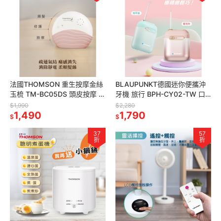
法國THOMSON 重生按摩金絲
BLAUPUNKT德國迷你便攜沖
玉梳 TM-BC05DS 頭皮按摩 舒
牙機 旅行 BPH-CY02-TW 口
壓 按摩梳 舒壓 風池穴按摩 穴
腔健康 沖牙機 牙齒 照護 口腔
$1,990
$2,280
道按摩
1,490
照護 蛀牙
1,790
$
$
37
57
折
折