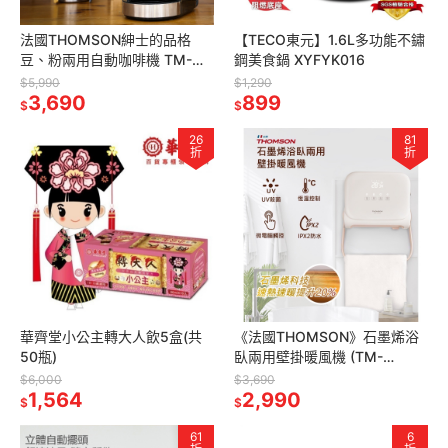
法國THOMSON紳士的品格
【TECO東元】1.6L多功能不鏽
豆、粉兩用自動咖啡機 TM-
鋼美食鍋 XYFYK016
SAL21DA 迷你咖啡機 咖啡機
$5,990
$1,290
小型咖啡機 咖啡
3,690
899
$
$
26
81
折
折
華齊堂小公主轉大人飲5盒(共
《法國THOMSON》石墨烯浴
50瓶)
臥兩用壁掛暖風機 (TM-
SAW32F) 暖氣機 乾燥機 暖烘
$6,000
$3,690
1,564
機 小型暖風機 暖氣機
2,990
$
$
61
6