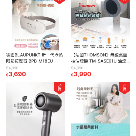
德國BLAUPUNKT 新一代冷熱
【法國THOMSON】無線桌面
眼部按摩器 BPB-M18EU
抽油煙機 TM-SASE01U 油煙
機 抽油煙機 露營必備 桌面油煙
$4,990
$4,990
3,690
機 除煙味 抽煙機
3,990
$
$
54
71
折
折