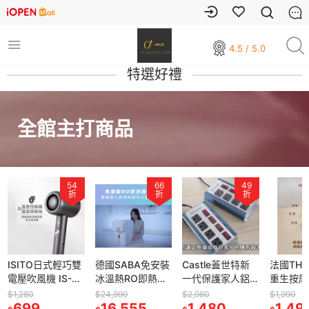
4.5 / 5.0
特選好禮
全館主打商品
66
49
74
折
折
折
德國SABA免安裝
Castle蓋世特新
法國THOMSON
【法國
冰溫熱RO即熱式
一代保護家人鋁
重生按摩金絲玉
THOMS
開飲機 SA-HQ06
合金延長線 防雷
梳 TM-BC05DS
可視氣炸鍋
$24,990
$2,980
$1,990
$3,990
冰溫熱 桌上型
16,555
擊延長線 鋁合金
1,480
頭皮按摩 舒壓 按
1,490
SAT23A
2,69