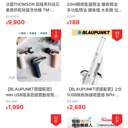
法國THOMSON 超級黑科技石
20ml療癒能量精油 擴香精油
墨烯烘乾除菌洗地機 TM-
多功能精油 擴香儀 水氧機 加濕
SAV63D 洗地機 除菌 掃地 拖
器 空氣淨化機 手工皂 精油 薰
$14,900
$299
地 吸塵 掃拖吸
9,900
香
188
$
$
5
48
折
折
【BLAUPUNKT德國藍寶】
【BLAUPUNKT德國藍寶】2合
mini USB隨身筋膜震動按摩槍
1USB無刷無線吸塵器 BPH-
BPB-M11HU
V18DU
$3,990
$5,990
1,990
2,880
$
$
33
81
折
折