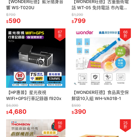
【WONDER旺德】藍牙隨身音
【WONDER旺德】古董藝術電
響 WS-T020U
話 WT-05 免持電話 市內電話
電話機
$700
$1,290
590
799
$
$
67
66
折
折
【HP惠普】星光夜視
【WONDER旺德】食品真空保
WIFI+GPS行車記錄器 f920x
鮮袋10入組 WH-VA01B-1
$6,990
$590
4,680
390
$
$
66
25
折
折