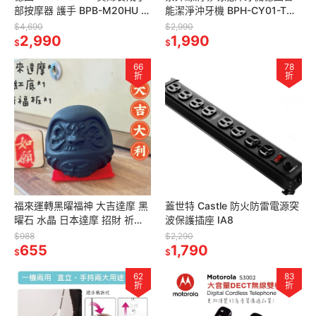
部按摩器 護手 BPB-M20HU 保
能潔淨沖牙機 BPH-CY01-TW
養 按摩器 手指按摩器 手部按摩
紫外線消毒 美白 蛀牙 口腔照護
$4,690
$2,990
手掌按摩器
2,990
1,990
$
$
66
78
折
折
福來運轉黑曜福神 大吉達摩 黑
蓋世特 Castle 防火防雷電源突
曜石 水晶 日本達摩 招財 祈福
波保護插座 IA8
避邪 擋煞 福神公仔 擴香石 能
$988
$2,290
量石 淨化開運
655
1,790
$
$
62
83
折
折