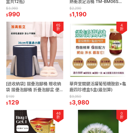
盒共12瓶)
熱衝浪足浴桶 TM-BM06S
TM-BM07S 泡腳 泡 足浴 加熱
$3,960
$2,290
990
桶 足浴機 按摩
1,190
$
$
65
4
折
折
[送收納袋] 摺疊泡腳桶 贈收納
華齊堂關鍵活躍葡萄糖胺飲+龜
袋 摺疊泡腳桶 折疊泡腳盆 便攜
鹿四珍禮盒5盒(最划算)
泡腳桶 折疊足浴盆戶外 摺疊水
$199
$9,950
桶泡
129
3,980
$
$
46
0
折
折