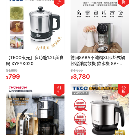
折
折
【TECO東元】多功能1.2L美食
德國SABA不鏽鋼3L即熱式觸
鍋 XYFYK020
控濾淨開飲機 飲水機 SA-
HQ05 營養師推薦
$1,690
$4,690
799
3,780
$
$
61
69
折
折