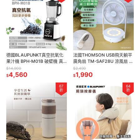
德國BLAUPUNKT真空抗氧化
法國THOMSON USB飛天躺平
果汁機 BPH-M01B 破壁機 真
廣角扇 TM-SAF28U 涼風扇 壁
空調理機 全榨果汁機 電動料理
掛扇 桌扇 Usb充電風扇 露營
$14,900
$2,490
機 食物真空
4,560
涼扇 小風扇
1,990
$
$
67
64
折
折