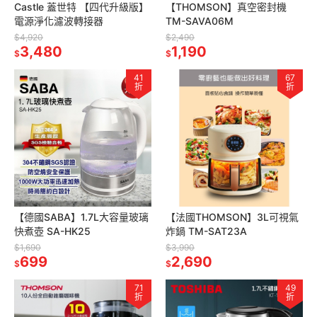
Castle 蓋世特 【四代升級版】
【THOMSON】真空密封機
電源淨化濾波轉接器
TM-SAVA06M
$4,920
$2,490
3,480
1,190
$
$
41
67
折
折
【德國SABA】1.7L大容量玻璃
【法國THOMSON】3L可視氣
快煮壺 SA-HK25
炸鍋 TM-SAT23A
$1,690
$3,990
699
2,690
$
$
71
49
折
折