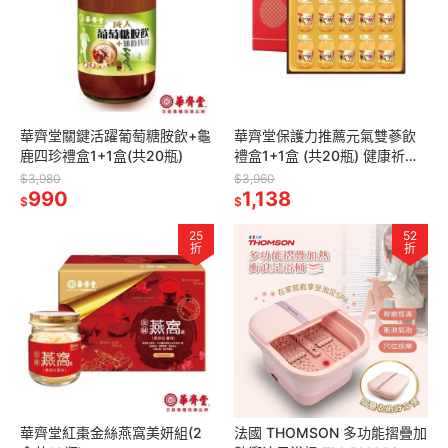
華齊堂關鍵活躍葡萄糖胺飲+龜
華齊堂保護力推薦元氣雙蔘飲
鹿四珍禮盒1+1盒(共20瓶)
禮盒1+1盒 (共20瓶) 健康祈願
幸福
$3,980
$3,960
990
1,138
$
$
25
52
折
折
華齊堂紅棗金絲燕窩美妍組(2
法國 THOMSON 多功能摺疊加