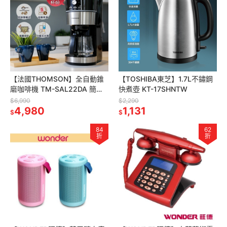
【法國THOMSON】全自動錐
【TOSHIBA東芝】1.7L不鏽鋼
磨咖啡機 TM-SAL22DA 簡易
快煮壺 KT-17SHNTW
咖啡機
$6,990
$2,290
4,980
1,131
$
$
84
62
折
折