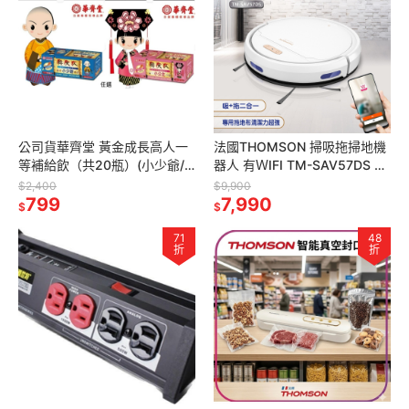
公司貨華齊堂 黃金成長高人一
法國THOMSON 掃吸拖掃地機
等補給飲（共20瓶）(小少爺/
器人 有ＷIFI TM-SAV57DS 掃
小公主任選)
拖地機器人 掃地機器
$2,400
$9,900
799
7,990
$
$
71
48
折
折