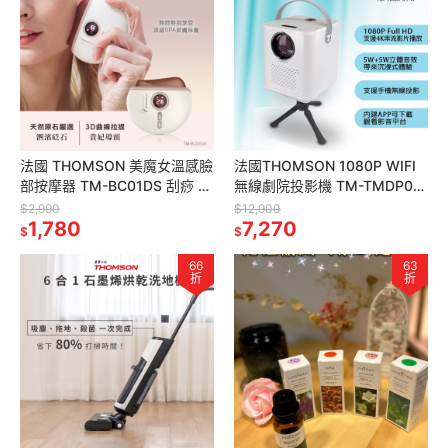
法國 THOMSON 美魔女溫感臉
法國THOMSON 1080P WIFI
部按摩器 TM-BC01DS 刮痧 按
無線劇院投影機 TM-TMDP01-
摩
A (含腳架) 藍芽投影機 迷你投
$2,990
$12,900
1,780
影機
7,270
$
$
66
63
折
折