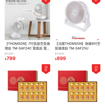
折
折
【THOMSON】7吋氣旋空氣循
【法國THOMSON】無線9吋空
環扇 TM-SAF24C 電風扇 電扇
氣循環扇 TM-SAF25U
風扇 桌扇 循環扇
$1,290
$1,490
799
899
$
$
28
23
折
折