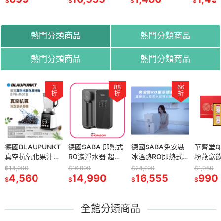
$
$
$
$
RO機 RO逆滲透
插座 抗突波保護
摩梳 舒壓 風池穴
UV殺菌 冷熱飲水
插座
按摩 穴道按摩
機
熱門分類商品
熱門分類商品
熱門分類商品
熱門分類商品
79
3
69
88
57
66
61
折
折
折
折
折
折
折
OMSON
德國BLAUPUNKT
法國THOMSON
德國SABA 即熱式
德國BLAUPUNKT
德國SABA免安裝
【THOMSON】7
華齊堂
德國BLA
天躺平廣角
真空抗氧化果汁機
藍牙3D擺頭14吋
RO濾淨水器 超薄
獨特螺旋式循環扇
冰溫熱RO即熱式開
吋氣旋空氣循環扇
粉燕窩
貴婦養
SAF28U
BPH-M01B 破壁機
DC風扇 TM-
安裝淨水器 飲水機
BPH-F08C 驅蚊
飲機 SA-HQ06 冰
TM-SAF24C 電風
(60ml/
器 護手 
$14,900
$4,290
$16,990
$3,290
$24,990
$1,290
$1,080
$4,690
壁掛扇 桌
0
真空調理機 全榨果
4,560
SAF26A4
2,990
SA-HQ08 逆滲透
14,990
電扇 立扇 DC循環
1,880
溫熱 桌上型 RO機
16,555
扇 電扇 風扇 桌扇
799
窩禮盒 
M20HU
990
2,9
$
$
$
$
$
$
$
$
b充電風扇
汁機 電動料理機
濾芯 净水器 即熱
扇 遙控 芳療 淨化
RO逆滲透 UV殺菌
循環扇
顏飲 雪
器 手指按
扇 小風扇
食物真空
式飲水機
冷熱飲水機
燕窩 華
部按摩 
珍珠粉
全館分類商品