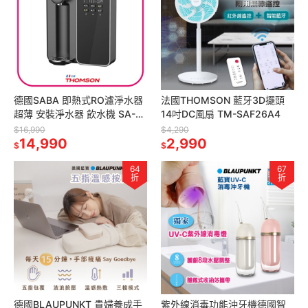
德國SABA 即熱式RO濾淨水器
法國THOMSON 藍牙3D擺頭
超薄 安裝淨水器 飲水機 SA-
14吋DC風扇 TM-SAF26A4
HQ08 逆滲透濾芯 净水器 即熱
$16,990
$4,290
式飲水機
14,990
2,990
$
$
64
67
折
折
德國BLAUPUNKT 貴婦養成手
紫外線消毒功能沖牙機德國智