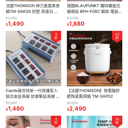
法國THOMSON 神力蛋蛋美食
德國BLAUPUNKT 獨特螺旋式
鍋TM-SAK56 舒肥 高蛋白 蛋
循環扇 BPH-F08C 驅蚊 電扇
白質 美食鍋 蛋蛋神器 煮蛋機
立扇 DC循環扇 遙控 芳療 淨化
$3,990
$3,290
1,490
1,880
$
$
5
42
折
折
Castle蓋世特新一代保護家人
【法國THOMSON】微電腦舒
鋁合金延長線 防雷擊延長線 鋁
肥陶瓷萬用鍋 TM-SAP02
合金插座 抗突波保護插座
$2,980
$5,990
1,480
2,490
$
$
6
56
折
折