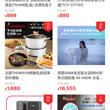
禮盒(75ml/9瓶/盒) 送禮有面子
爐(TCY-371701)
$2,980
$1,980
999
990
$
$
73
66
折
折
法國THOMSON移動私廚超美
德國SABA免安裝冰溫熱RO即
型料理鍋
熱式開飲機 SA-HQ06 冰溫熱
桌上型 RO機 RO逆滲透 UV殺
$2,290
$24,990
1,680
菌 冷熱飲水機
16,555
$
$
88
7
折
折