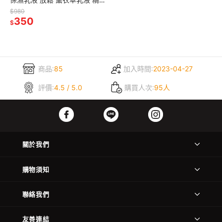
乳液 身體精油 乳霜 精油 保養
$980
350
$
商品:
85
加入時間:
2023-04-27
評價:
4.5 / 5.0
購買人次:
95人
關於我們
購物須知
聯絡我們
友善連結