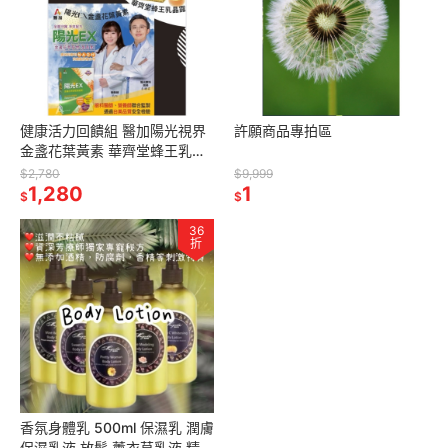
健康活力回饋組 醫加陽光視界
許願商品專拍區
金盞花葉黃素 華齊堂蜂王乳金
絲燕窩晶露 葉黃素 保健 眼睛
$2,780
$9,999
1,280
1
$
$
36
折
香氛身體乳 500ml 保濕乳 潤膚
保濕乳液 放鬆 薰衣草乳液 精油