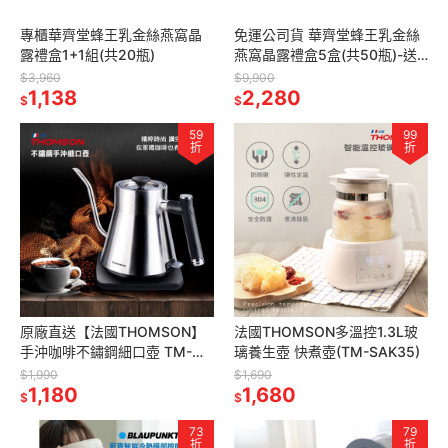
專櫃華齊堂蜂王乳金絲燕窩晶
免運公司貨 華齊堂蜂王乳金絲
露禮盒1+1組(共20瓶)
燕窩晶露禮盒5盒(共50瓶)-送
禮周到組
$3,960
$9,900
1,138
2,280
$
$
59
99
折
折
原廠直送【法國THOMSON】
法國THOMSON多溫控1.3L玻
手沖咖啡不鏽鋼細口壺 TM-
璃養生壺 快煮壺(TM-SAK35)
SAK47
$1,990
$1,690
1,180
1,680
$
$
73
79
折
折