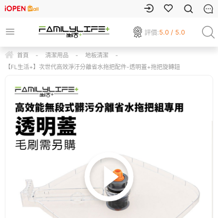
評價:
5.0 / 5.0
首頁
-
清潔用品
-
地板清潔
-
【FL生活+】次世代高效淨汙分離省水拖把配件-透明蓋+拖把旋轉鈕