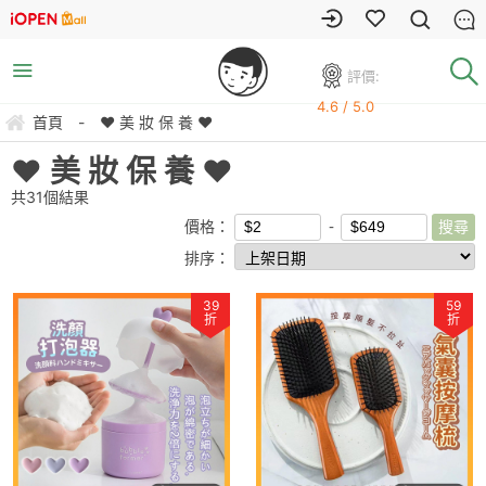
評價:
4.6 / 5.0
首頁
-
♥ 美 妝 保 養 ♥
♥ 美 妝 保 養 ♥
共
31
個結果
價格：
排序：
39
59
折
折