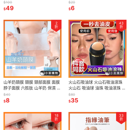
霧面指甲油 亮片指甲油 快乾指
酪梨 玻尿酸 保濕面膜 積雪草面
$100
$20
甲油 透明指甲油 亮片
49
膜 保養 晚安面膜
6
$
$
2
43
折
折
山羊奶頸膜 頸膜 頸部面膜 面膜
火山石吸油球 火山石吸油滾珠
脖子面膜 六胜肽 山羊奶 保濕 身
火山石 吸油球 油珠 吸油滾珠 吸
體保養
油 補妝 吸油面紙 吸油紙 油脂
$40
$80
8
出油
35
$
$
18
33
折
折