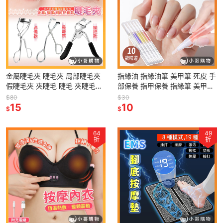
金屬睫毛夾 睫毛夾 局部睫毛夾
指緣油 指緣油筆 美甲筆 死皮 手
假睫毛夾 夾睫毛 睫毛 夾睫毛器
部保養 指甲保養 指緣筆 美甲油
分段睫毛夾 便攜式睫毛夾 新手
手足保養 指甲油 指緣 甲油 美甲
$80
$30
睫毛夾
15
指甲
10
$
$
64
49
折
折