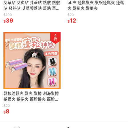
艾草貼 艾炙貼 膝蓋貼 熱敷 熱敷
bb夾 蓬鬆髮夾 髮根蓬鬆夾 蓬鬆
貼 發熱貼 艾草膝蓋貼 薑貼 草本
夾 髮捲夾 髮根夾
艾草 發熱 天然 發熱薑貼 腰椎貼
$100
$20
39
12
$
$
4
折
髮根蓬鬆夾 髮夾 髮捲 瀏海髮捲
髮根夾 髮捲夾 蓬鬆髮夾 蓬鬆夾
蓬髮神器 空氣瀏海捲 捲髮捲 瀏
$20
海捲
8
$