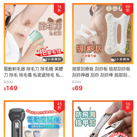
74
69
折
折
電動剃毛器 除毛刀 除毛機 美體
按摩刮療板 刮痧板 臉部刮痧板
刀 除毛 除毛儀 私密處除毛 私密
刮痧神器 刮痧 刮痧棒 臉部刮痧
處除毛刀 電動除毛刀 除毛器 除
臉部 刮痧版 面部刮痧板 刮痧器
$200
$100
毛神器 電動除毛 剃毛
149
69
$
$
45
59
折
折