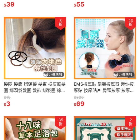
美甲保養
39
鏡 鏡子 隨身鏡
55
$
$
3
23
折
折
髮圈 髮飾 綁頭髮 髮束 橡皮筋髮
EMS按摩貼 肩頸按摩器 迷你按
圈 綁頭髮髮圈 髮飾 綁髮圈 橡皮
摩貼 按摩貼片 肩頸按摩 按摩貼
圈 彈力髮圈 黑色髮圈 可愛髮圈
頸部按摩器 頸椎按摩器 按摩儀
$10
$300
氣質髮圈 小髮圈
3
按摩器 頸椎按摩器
69
$
$
35
2
折
折