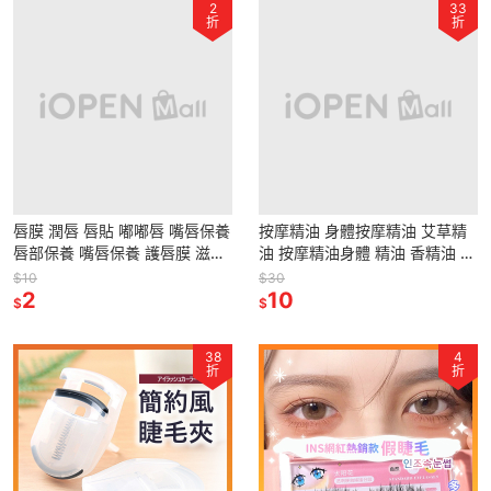
2
33
折
折
唇膜 潤唇 唇貼 嘟嘟唇 嘴唇保養
按摩精油 身體按摩精油 艾草精
唇部保養 嘴唇保養 護唇膜 滋養
油 按摩精油身體 精油 香精油 刮
乾裂 唇保養
痧油 生薑精油 老薑精油 SPA精
$10
$30
2
油
10
$
$
38
4
折
折