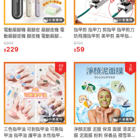
電動磨腳機 磨腳皮 磨腳皮機 電
指甲剪 指甲刀 剪指甲 指甲剪刀
動磨腳皮機 腳皮機 電動磨腳器
防飛濺指甲剪 美甲剪 美甲指甲
去腳皮神器 磨腳 腳皮神器 電動
剪 生活用品 指甲 防噴指甲剪 防
$500
$100
磨腳皮 磨腳機 腳 腳皮
229
噴濺指甲剪
59
$
$
49
3
折
折
三色指甲油 可剝指甲油 可撕指
淨顏泥膜 泥膜 保濕 面膜 清潔泥
甲油 指甲油 護甲油 水性指甲油
膜 泥面膜 粉刺 保養品 積雪草