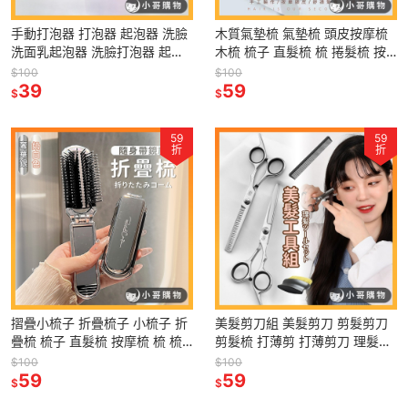
手動打泡器 打泡器 起泡器 洗臉
木質氣墊梳 氣墊梳 頭皮按摩梳
洗面乳起泡器 洗臉打泡器 起泡
木梳 梳子 直髮梳 梳 捲髮梳 按
起泡瓶 打泡 洗臉泡泡器 洗臉起
摩梳子 木頭梳子 木梳子 氣囊梳
$100
$100
泡 起泡盒 泡泡 泡沫
39
整髮梳 防靜電梳子
59
$
$
59
59
折
折
摺疊小梳子 折疊梳子 小梳子 折
美髮剪刀組 美髮剪刀 剪髮剪刀
疊梳 梳子 直髮梳 按摩梳 梳 梳
剪髮梳 打薄剪 打薄剪刀 理髮剪
子收納 折疊 摺疊梳 摺疊梳子 鏡
刀 打薄刀 理髮刷 理髮梳 美髮剪
$100
$100
子梳子 隨身鏡子梳子
59
59
$
$