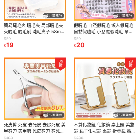
簡易睫毛夾 睫毛夾 局部睫毛夾
假睫毛 自然假睫毛 懶人假睫毛
夾睫毛 睫毛刷 睫毛夾子 58mm
自黏假睫毛 小惡魔假睫毛 單簇
便攜睫毛夾 眼睫毛夾 睫毛輔助
假睫毛 下睫毛假睫毛 透明梗假
$50
$50
器 小睫毛夾 簡約風
19
睫毛 自然假睫毛
20
$
$
39
28
折
折
死皮剪 死皮 去死皮 去除死皮 美
木質化妝鏡 化妝鏡 桌上鏡 美妝
甲剪刀 美甲剪 死皮剪刀 剪死皮
鏡 鏡子化妝鏡 桌鏡 折疊鏡 摺疊
美甲工具 剪死皮剪刀 修剪死皮
鏡 梳妝鏡 收納化妝鏡 折疊化妝
$100
$200