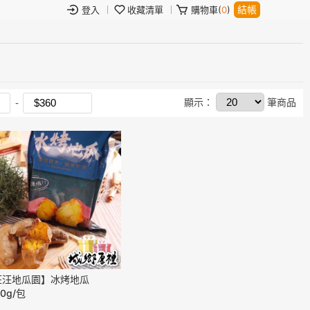
結帳
登入
收藏清單
購物車(
0
)
顯示：
筆商品
汪汪地瓜園】冰烤地瓜
00g/包