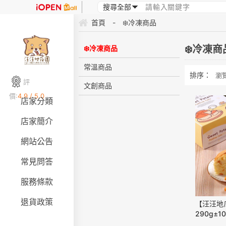
首頁
-
❄️冷凍商品
❄️冷凍商
❄️冷凍商品
常溫商品
排序：
瀏
評
文創商品
價:
4.9 / 5.0
店家分類
店家簡介
網站公告
常見問答
服務條款
退貨政策
【汪汪地
290g±1