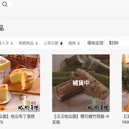
品
價格區間
覽人次
熱銷商品
上架日期
價格
補貨中
瓜園】地瓜布丁蛋糕
【汪汪地瓜園】櫻花蝦竹筒飯-4
【
0%
支裝
10